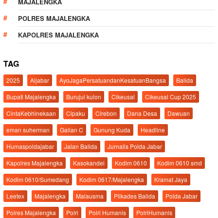
MAJALENGKA
POLRES MAJALENGKA
KAPOLRES MAJALENGKA
TAG
2025
Aljabar
AyoJagaPersatuandanKesatuanBangsa
Balida
Bupati Majalengka
Burujul kulon
Cikeusal
Cikeusal Cup 2025
CintaKebhinekaan
Cipaku
Cirebon
Dana Desa
Dawuan
eman suherman
Galian C
Gunung Kuda
Headline
Humaspoldajabar
Jalan Balida
Jurnalis Polda Jabar
Kapolres Majalengka
Kasokandel
Kodim 0610
Kodim 0610 smd
Kodim 0610/Sumedang
Kodim 0617/Majalengka
Kramat Jaya
Leetex
Majalengka
Malausma
Pilkades Balida
Polda Jabar
Polres Majalengka
Polri
Polri Humanis
PolriHumanis