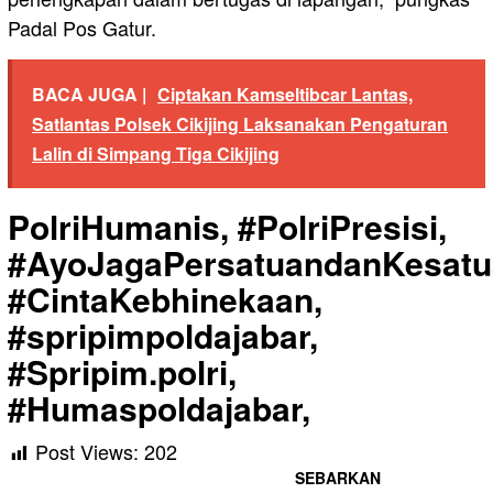
Padal Pos Gatur.
BACA JUGA |
Ciptakan Kamseltibcar Lantas,
Satlantas Polsek Cikijing Laksanakan Pengaturan
Lalin di Simpang Tiga Cikijing
PolriHumanis, #PolriPresisi,
#AyoJagaPersatuandanKesatu
#CintaKebhinekaan,
#spripimpoldajabar,
#Spripim.polri,
#Humaspoldajabar,
Post Views:
202
SEBARKAN