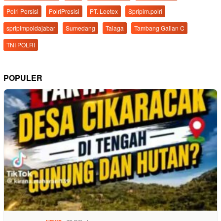
Polri Persisi
PolriPresisi
PT. Leetex
Spripim.polri
spripimpoldajabar
Sumedang
Talaga
Tambang Galian C
TNI POLRI
POPULER