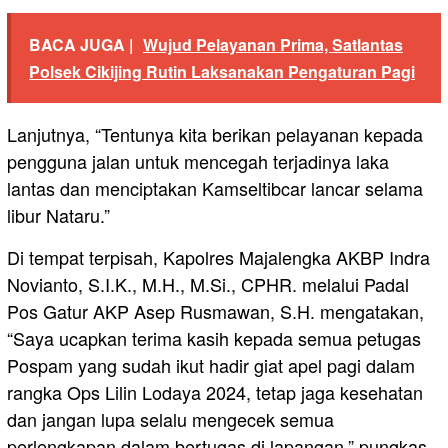
BACA JUGA |
Wujud Pelayanan Prima, Satlantas
Polsek Cikijing Rutin Laksanakan Pengaturan Pagi
Lanjutnya, “Tentunya kita berikan pelayanan kepada
pengguna jalan untuk mencegah terjadinya laka
lantas dan menciptakan Kamseltibcar lancar selama
libur Nataru.”
Di tempat terpisah, Kapolres Majalengka AKBP Indra
Novianto, S.I.K., M.H., M.Si., CPHR. melalui Padal
Pos Gatur AKP Asep Rusmawan, S.H. mengatakan,
“Saya ucapkan terima kasih kepada semua petugas
Pospam yang sudah ikut hadir giat apel pagi dalam
rangka Ops Lilin Lodaya 2024, tetap jaga kesehatan
dan jangan lupa selalu mengecek semua
perlengkapan dalam bertugas di lapangan,” pungkas