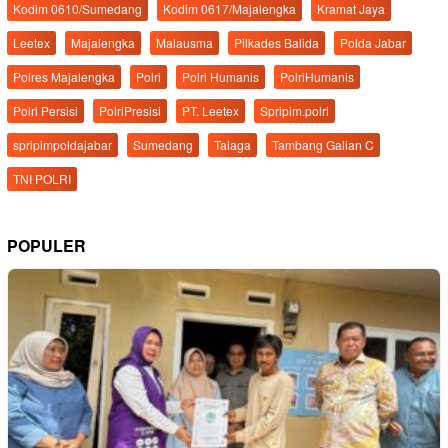
Kodim 0610/Sumedang
Kodim 0617/Majalengka
Kramat Jaya
Leetex
Majalengka
Malausma
Pilkades Balida
Polda Jabar
Polres Majalengka
Polri
Polri Humanis
PolriHumanis
Polri Persisi
PolriPresisi
PT. Leetex
Spripim.polri
spripimpoldajabar
Sumedang
Talaga
Tambang Galian C
TNI POLRI
POPULER