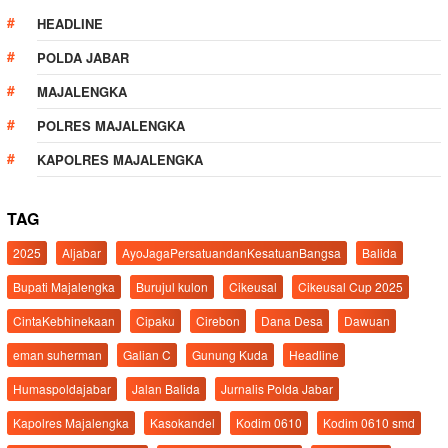
HEADLINE
POLDA JABAR
MAJALENGKA
POLRES MAJALENGKA
KAPOLRES MAJALENGKA
TAG
2025
Aljabar
AyoJagaPersatuandanKesatuanBangsa
Balida
Bupati Majalengka
Burujul kulon
Cikeusal
Cikeusal Cup 2025
CintaKebhinekaan
Cipaku
Cirebon
Dana Desa
Dawuan
eman suherman
Galian C
Gunung Kuda
Headline
Humaspoldajabar
Jalan Balida
Jurnalis Polda Jabar
Kapolres Majalengka
Kasokandel
Kodim 0610
Kodim 0610 smd