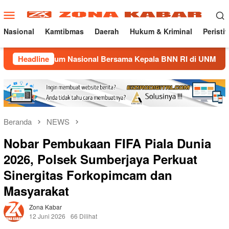
Loncat
Menu
ke
Mobile
konten
Nasional
Kamtibmas
Daerah
Hukum & Kriminal
Peristi
Umum Nasional Bersama Kepala BNN RI di UNMA
Headline
Nostalg
Beranda
NEWS
Nobar Pembukaan FIFA Piala Dunia
2026, Polsek Sumberjaya Perkuat
Sinergitas Forkopimcam dan
Masyarakat
Zona Kabar
12 Juni 2026
66 Dilihat