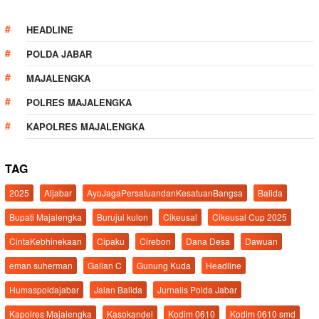
HEADLINE
POLDA JABAR
MAJALENGKA
POLRES MAJALENGKA
KAPOLRES MAJALENGKA
TAG
2025
Aljabar
AyoJagaPersatuandanKesatuanBangsa
Balida
Bupati Majalengka
Burujul kulon
Cikeusal
Cikeusal Cup 2025
CintaKebhinekaan
Cipaku
Cirebon
Dana Desa
Dawuan
eman suherman
Galian C
Gunung Kuda
Headline
Humaspoldajabar
Jalan Balida
Jurnalis Polda Jabar
Kapolres Majalengka
Kasokandel
Kodim 0610
Kodim 0610 smd