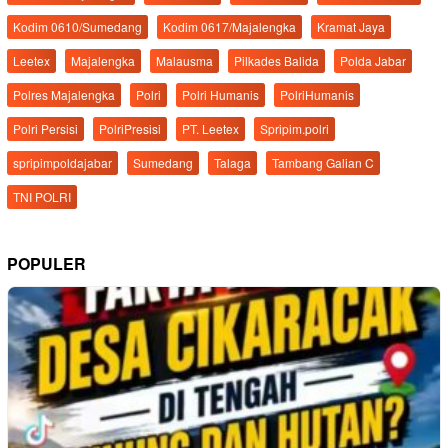
Kodim 0610/Sumedang
Kodim 0617/Majalengka
Kramat Jaya
Leetex
Majalengka
Malausma
Pilkades Balida
Polda Jabar
Polres Majalengka
Polri
Polri Humanis
PolriHumanis
Polri Persisi
PolriPresisi
PT. Leetex
Spripim.polri
spripimpoldajabar
Sumedang
Talaga
Tambang Galian C
TNI POLRI
POPULER