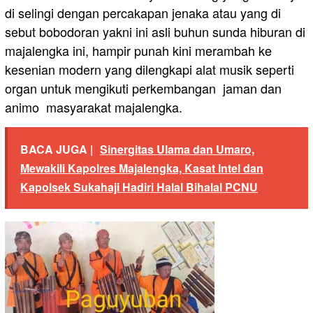
di selingi dengan percakapan jenaka atau yang di
sebut bobodoran yakni ini asli buhun sunda hiburan di
majalengka ini, hampir punah kini merambah ke
kesenian modern yang dilengkapi alat musik seperti
organ untuk mengikuti perkembangan jaman dan
animo masyarakat majalengka.
BACA JUGA |
Sinergitas Ulama dan Umaro,
Mewakili Kapolres Majalengka, Kasat Intel dan
Kapolsek Sukahaji Hadiri Halal Bihalal PCNU