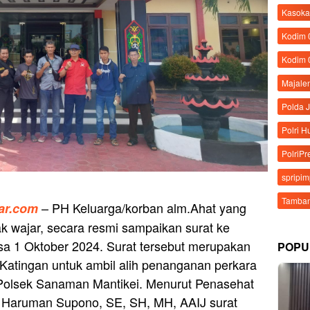
Kasoka
Kodim
Kodim 
Majale
Polda 
Polri 
PolriPr
spripi
Tamban
– PH Keluarga/korban alm.Ahat yang
ar.com
k wajar, secara resmi sampaikan surat ke
sa 1 Oktober 2024. Surat tersebut merupakan
POPU
Katingan untuk ambil alih penanganan perkara
 Polsek Sanaman Mantikei. Menurut Penasehat
. Haruman Supono, SE, SH, MH, AAIJ surat