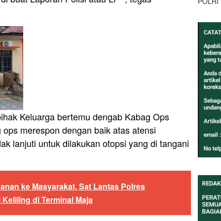
POLRI
 pihak Keluarga bertemu dengab Kabag Ops
g ops merespon dengan baik atas atensi
ak lanjuti untuk dilakukan otopsi yang di tangani
anan ke Masyarakat, Sat Lantas Polres
Keliling di Terminal Maja