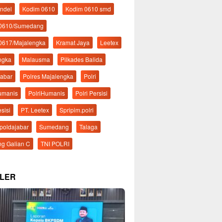
ndel
Kodim 0610
Kodim 0610 smd
 0610/Sumedang
0617/Majalengka
Kramat Jaya
Leetex
ngka
Malausma
Pilkades Balida
Jabar
Polres Majalengka
Polri
Humanis
PolriHumanis
Polri Persisi
esisi
PT. Leetex
Spripim.polri
mpoldajabar
Sumedang
Talaga
g Galian C
TNI POLRI
LER