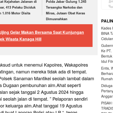
kat Kejahatan Jalanan di
Polda Jabar Gulung 1.245
bar, 413 Pelaku Diciduk
Tersangka Narkoba dan
n 1.016 Motor Disita
Miras, Jutaan Obat Keras
Dimusnahkan
PALI
Kades H
kijing Gelar Makan Bersama Saat Kunjungan
BINA T
Cidula
ek Wisata Kanaga Hill
Gubern
Ke PT.
Bentuk
Idul Fi
ksud untuk menemui Kapolres, Wakapolres
Entis, 
tingan, namun mereka tidak ada di tempat.
Berhar
 Polsek Sanaman Mantikei seolah lambat dalam
Rumahn
a Dugaan pembunuhan alm.Ahat seperti
Diduga
Pertan
jalan sejak tanggal 2 Agustus 2024 hingga
Anggar
 seolah jalan di tempat. ” Pelaporan sendiri
PISAH
or keluarga alm.Ahat tanggal 19 Agustus
TRADI
i buat Laporan Polisi atau LP “, tegas