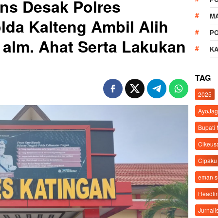
ns Desak Polres
M
lda Kalteng Ambil Alih
P
alm. Ahat Serta Lakukan
K
TAG
2025
AyoJag
Bupati
Cikeus
Cipaku
eman 
Headli
Jurnali