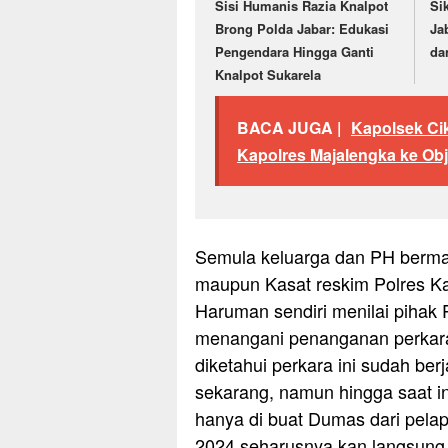
Sisi Humanis Razia Knalpot
Si
Brong Polda Jabar: Edukasi
Ja
Pengendara Hingga Ganti
da
Knalpot Sukarela
BACA JUGA |
Kapolsek Ci
Kapolres Majalengka ke Obj
Semula keluarga dan PH berma
maupun Kasat reskim Polres Ka
Haruman sendiri menilai pihak
menangani penanganan perkar
diketahui perkara ini sudah ber
sekarang, namun hingga saat ini
hanya di buat Dumas dari pelap
2024,seharusnya kan langsung d