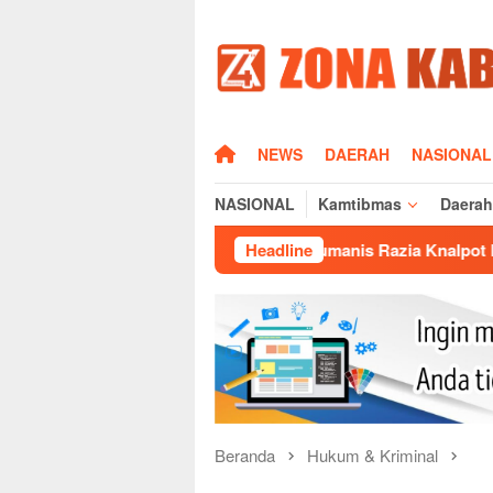
Loncat
ke
konten
HOME
NEWS
DAERAH
NASIONAL
NASIONAL
Kamtibmas
Daerah
Sisi Humanis Razia Knalpot Brong Polda Jabar: E
Headline
Beranda
Hukum & Kriminal