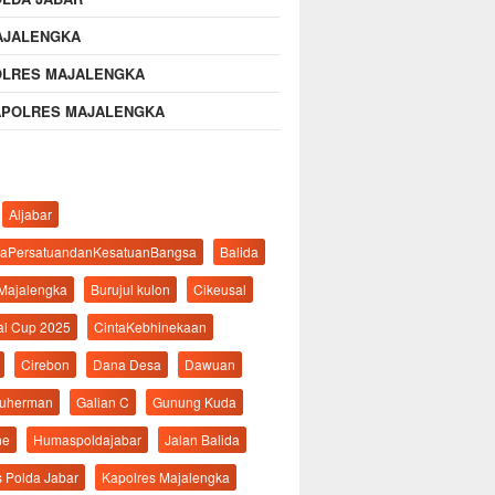
AJALENGKA
OLRES MAJALENGKA
APOLRES MAJALENGKA
Aljabar
aPersatuandanKesatuanBangsa
Balida
 Majalengka
Burujul kulon
Cikeusal
al Cup 2025
CintaKebhinekaan
Cirebon
Dana Desa
Dawuan
suherman
Galian C
Gunung Kuda
ne
Humaspoldajabar
Jalan Balida
s Polda Jabar
Kapolres Majalengka