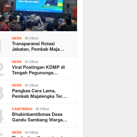
1
56 Dilihat
NEWS
Transparansi Rotasi
Jabatan, Pemkab Maja…
2
54 Dilihat
NEWS
Viral Postingan KDMP di
Tengah Pegununga…
3
50 Dilihat
NEWS
Pangkas Cara Lama,
Pemkab Majalengka Ter…
4
48 Dilihat
KAMTIBMAS
Bhabinkamtibmas Desa
Gandu Sambang Warga…
44 Dilihat
NEWS