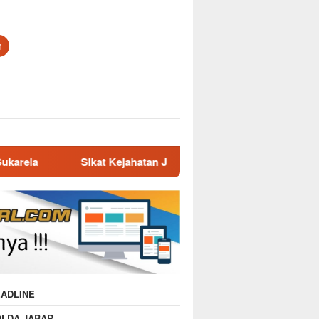
n
 Kejahatan Jalanan di Jabar, 413 Pelaku Diciduk dan 1.016 Motor 
ADLINE
OLDA JABAR