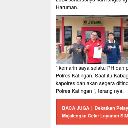
Haruman.
” kemarin saya selaku PH dan
Polres Katingan. Saat itu Kaba
kapolres dan akan segera ditind
Polres Katingan “, terang nya.
BACA JUGA |
Dekatkan Pelay
Majalengka Gelar Layanan SIM 