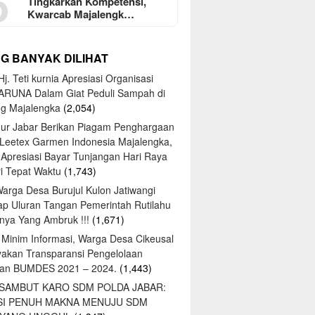
5
Tingkarkan Kompetensi,
Kwarcab Majalengk…
NG BANYAK DILIHAT
j. Teti kurnia Apresiasi Organisasi
ARUNA Dalam Giat Peduli Sampah di
ng Majalengka
(2,054)
ur Jabar Berikan Piagam Penghargaan
 Leetex Garmen Indonesia Majalengka,
 Apresiasi Bayar Tunjangan Hari Raya
tri Tepat Waktu
(1,743)
Warga Desa Burujul Kulon Jatiwangi
ap Uluran Tangan Pemerintah Rutilahu
ya Yang Ambruk !!!
(1,671)
 Minim Informasi, Warga Desa Cikeusal
yakan Transparansi Pengelolaan
an BUMDES 2021 – 2024.
(1,443)
 SAMBUT KARO SDM POLDA JABAR:
SI PENUH MAKNA MENUJU SDM