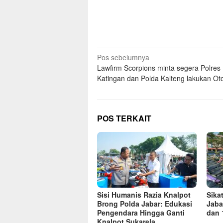
Navigasi
Pos sebelumnya
Lawfirm Scorpions minta segera Polres
pos
Katingan dan Polda Kalteng lakukan Oto
POS TERKAIT
Sisi Humanis Razia Knalpot
Sika
Brong Polda Jabar: Edukasi
Jaba
Pengendara Hingga Ganti
dan 
Knalpot Sukarela