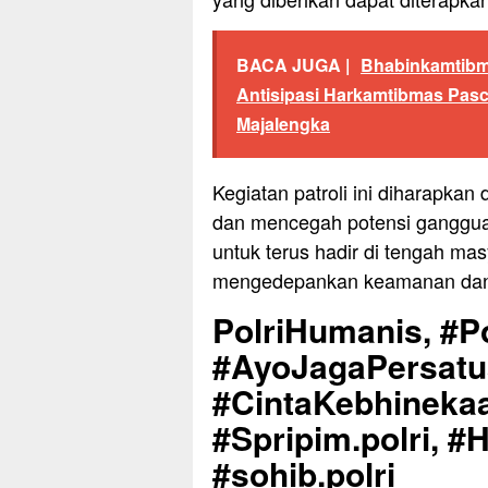
BACA JUGA |
Bhabinkamtibm
Antisipasi Harkamtibmas Pas
Majalengka
Kegiatan patroli ini diharapka
dan mencegah potensi ganggua
untuk terus hadir di tengah ma
mengedepankan keamanan dan k
PolriHumanis, #Po
#AyoJagaPersat
#CintaKebhinekaa
#Spripim.polri, #
#sohib.polri