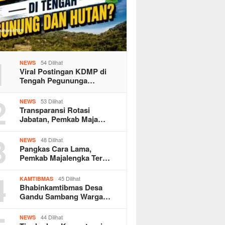
1
54 Dilihat
NEWS
Viral Postingan KDMP di
Tengah Pegununga…
2
53 Dilihat
NEWS
Transparansi Rotasi
Jabatan, Pemkab Maja…
3
48 Dilihat
NEWS
Pangkas Cara Lama,
Pemkab Majalengka Ter…
4
45 Dilihat
KAMTIBMAS
Bhabinkamtibmas Desa
Gandu Sambang Warga…
44 Dilihat
NEWS