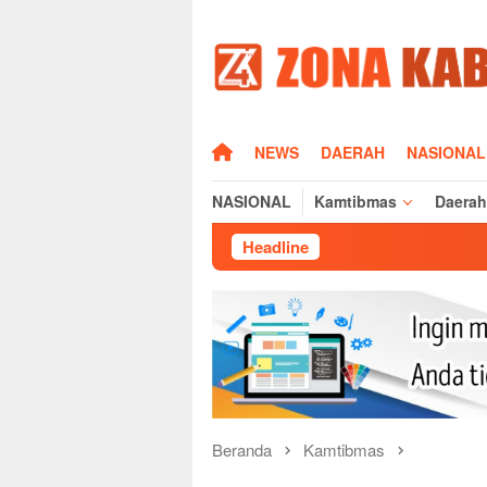
Loncat
ke
konten
HOME
NEWS
DAERAH
NASIONAL
NASIONAL
Kamtibmas
Daerah
Headline
Sisi Humani
Beranda
Kamtibmas