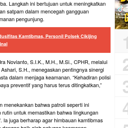
a. Langkah ini bertujuan untuk meningkatkan
eran satpam dalam mencegah gangguan
manan pengunjung.
sifitas Kamtibmas, Personil Polsek Cikijing
inal
a Novianto, S.I.K., M.H., M.Si., CPHR, melalui
Ashari, S.H., menegaskan pentingnya sinergi
asta dalam menjaga keamanan. “Kehadiran polisi
ya preventif yang harus terus ditingkatkan,”
en menekankan bahwa patroli seperti ini
 rutin untuk memastikan bahwa lingkungan
f. Ia juga berharap agar himbauan kamtibmas
an dengan baik oleh petugas keamanan.