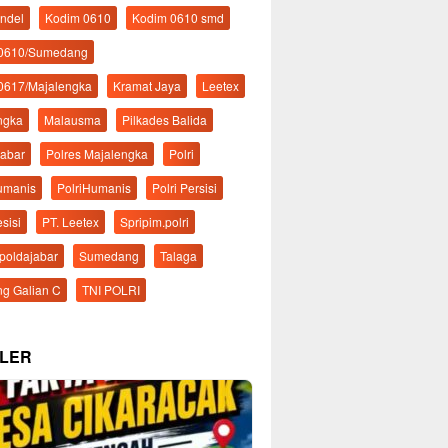
ndel
Kodim 0610
Kodim 0610 smd
 0610/Sumedang
0617/Majalengka
Kramat Jaya
Leetex
ngka
Malausma
Pilkades Balida
Jabar
Polres Majalengka
Polri
Humanis
PolriHumanis
Polri Persisi
esisi
PT. Leetex
Spripim.polri
mpoldajabar
Sumedang
Talaga
g Galian C
TNI POLRI
LER