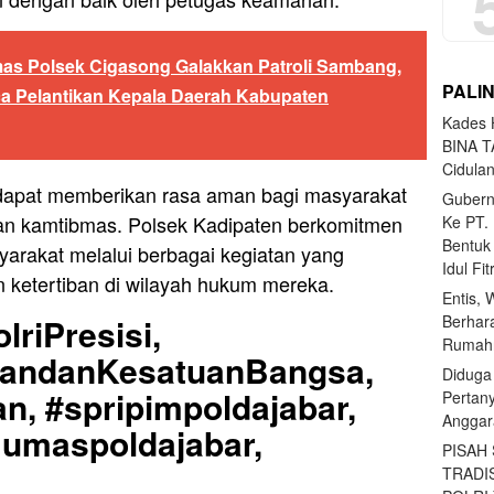
as Polsek Cigasong Galakkan Patroli Sambang,
PALI
ca Pelantikan Kepala Daerah Kabupaten
Kades H
BINA T
Cidula
n dapat memberikan rasa aman bagi masyarakat
Gubern
n kamtibmas. Polsek Kadipaten berkomitmen
Ke PT.
Bentuk
syarakat melalui berbagai kegiatan yang
Idul Fi
etertiban di wilayah hukum mereka.
Entis, 
lriPresisi,
Berhar
Rumahn
uandanKesatuanBangsa,
Diduga
n, #spripimpoldajabar,
Pertan
Anggar
Humaspoldajabar,
PISAH
TRADI