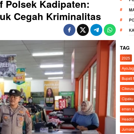
f Polsek Kadipaten:
M
tuk Cegah Kriminalitas
P
K
TAG
2025
AyoJag
Bupati
Cikeus
Cipaku
eman 
Headli
Jurnali