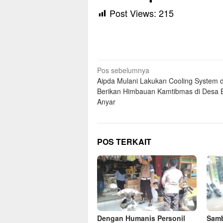
Post Views:
215
Navigasi
Pos sebelumnya
Aipda Mulani Lakukan Cooling System 
pos
Berikan Himbauan Kamtibmas di Desa
Anyar
POS TERKAIT
Dengan Humanis Personil
Samb