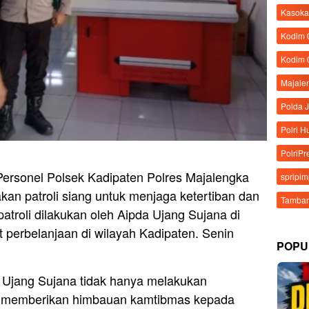
Kasoka
Kodim
Kodim 
Majale
Polda 
Polri 
PolriPr
ersonel Polsek Kadipaten Polres Majalengka
spripi
an patroli siang untuk menjaga ketertiban dan
Tamban
patroli dilakukan oleh Aipda Ujang Sujana di
t perbelanjaan di wilayah Kadipaten. Senin
POPU
a Ujang Sujana tidak hanya melakukan
ga memberikan himbauan kamtibmas kepada