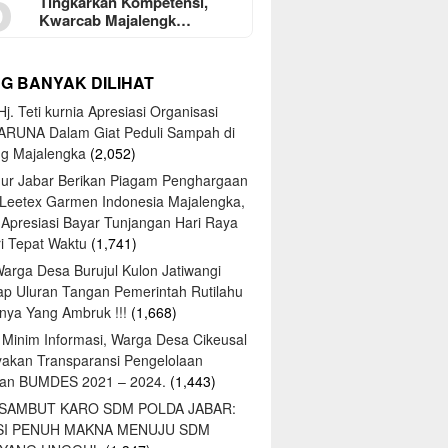
5
Tingkarkan Kompetensi,
Kwarcab Majalengk…
NG BANYAK DILIHAT
j. Teti kurnia Apresiasi Organisasi
ARUNA Dalam Giat Peduli Sampah di
ng Majalengka
(2,052)
ur Jabar Berikan Piagam Penghargaan
 Leetex Garmen Indonesia Majalengka,
 Apresiasi Bayar Tunjangan Hari Raya
tri Tepat Waktu
(1,741)
Warga Desa Burujul Kulon Jatiwangi
ap Uluran Tangan Pemerintah Rutilahu
ya Yang Ambruk !!!
(1,668)
 Minim Informasi, Warga Desa Cikeusal
yakan Transparansi Pengelolaan
an BUMDES 2021 – 2024.
(1,443)
 SAMBUT KARO SDM POLDA JABAR:
SI PENUH MAKNA MENUJU SDM