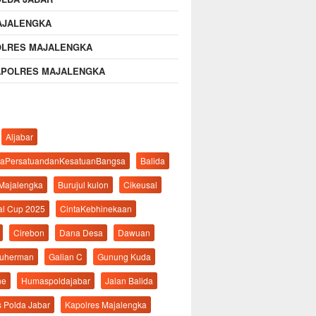
AJALENGKA
OLRES MAJALENGKA
APOLRES MAJALENGKA
Aljabar
aPersatuandanKesatuanBangsa
Balida
 Majalengka
Burujul kulon
Cikeusal
al Cup 2025
CintaKebhinekaan
Cirebon
Dana Desa
Dawuan
suherman
Galian C
Gunung Kuda
ne
Humaspoldajabar
Jalan Balida
s Polda Jabar
Kapolres Majalengka