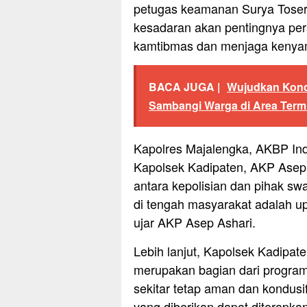
petugas keamanan Surya Toserb
kesadaran akan pentingnya p
kamtibmas dan menjaga kenya
BACA JUGA |
Wujudkan Kondu
Sambangi Warga di Area Term
Kapolres Majalengka, AKBP Indr
Kapolsek Kadipaten, AKP Asep 
antara kepolisian dan pihak sw
di tengah masyarakat adalah upa
ujar AKP Asep Ashari.
Lebih lanjut, Kapolsek Kadipat
merupakan bagian dari program
sekitar tetap aman dan kondusi
yang diberikan dapat diterapk