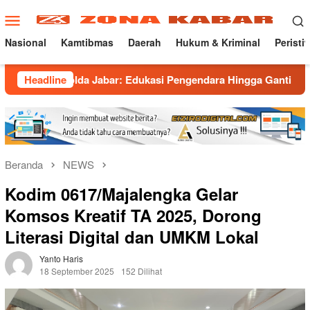
Loncat
Menu
ke
Mobile
konten
Nasional
Kamtibmas
Daerah
Hukum & Kriminal
Peristi
 Polda Jabar: Edukasi Pengendara Hingga Ganti Knalpot Sukare
Headline
Beranda
NEWS
Kodim 0617/Majalengka Gelar
Komsos Kreatif TA 2025, Dorong
Literasi Digital dan UMKM Lokal
Yanto Haris
18 September 2025
152 Dilihat