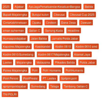
2025
Aljabar
AyoJagaPersatuandanKesatuanBangsa
Balida
Bupati Majalengka
Burujul kulon
Cikeusal
Cikeusal Cup 2025
CintaKebhinekaan
Cipaku
Cirebon
Dana Desa
Dawuan
eman suherman
Galian C
Gunung Kuda
Headline
Humaspoldajabar
Jalan Balida
Jurnalis Polda Jabar
Kapolres Majalengka
Kasokandel
Kodim 0610
Kodim 0610 smd
Kodim 0610/Sumedang
Kodim 0617/Majalengka
Kramat Jaya
Leetex
Majalengka
Malausma
Pilkades Balida
Polda Jabar
Polres Majalengka
Polri
Polri Humanis
PolriHumanis
Polri Persisi
PolriPresisi
PT. Leetex
Spripim.polri
spripimpoldajabar
Sumedang
Talaga
Tambang Galian C
TNI POLRI