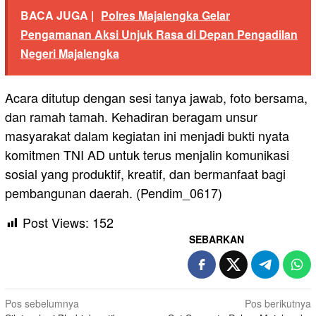
BACA JUGA |
Polres Majalengka Gelar
Pengamanan Aksi Unjuk Rasa di Depan Pengadilan
Negeri Majalengka
Acara ditutup dengan sesi tanya jawab, foto bersama,
dan ramah tamah. Kehadiran beragam unsur
masyarakat dalam kegiatan ini menjadi bukti nyata
komitmen TNI AD untuk terus menjalin komunikasi
sosial yang produktif, kreatif, dan bermanfaat bagi
pembangunan daerah. (Pendim_0617)
Post Views:
152
SEBARKAN
Navigasi
Pos sebelumnya
Pos berikutnya