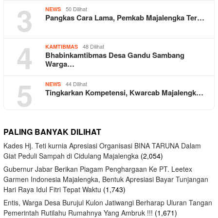
3
50 Dilihat
NEWS
Pangkas Cara Lama, Pemkab Majalengka Ter…
4
48 Dilihat
KAMTIBMAS
Bhabinkamtibmas Desa Gandu Sambang
Warga…
5
44 Dilihat
NEWS
Tingkarkan Kompetensi, Kwarcab Majalengk…
PALING BANYAK DILIHAT
Kades Hj. Teti kurnia Apresiasi Organisasi BINA TARUNA Dalam
Giat Peduli Sampah di Cidulang Majalengka
(2,054)
Gubernur Jabar Berikan Piagam Penghargaan Ke PT. Leetex
Garmen Indonesia Majalengka, Bentuk Apresiasi Bayar Tunjangan
Hari Raya Idul Fitri Tepat Waktu
(1,743)
Entis, Warga Desa Burujul Kulon Jatiwangi Berharap Uluran Tangan
Pemerintah Rutilahu Rumahnya Yang Ambruk !!!
(1,671)