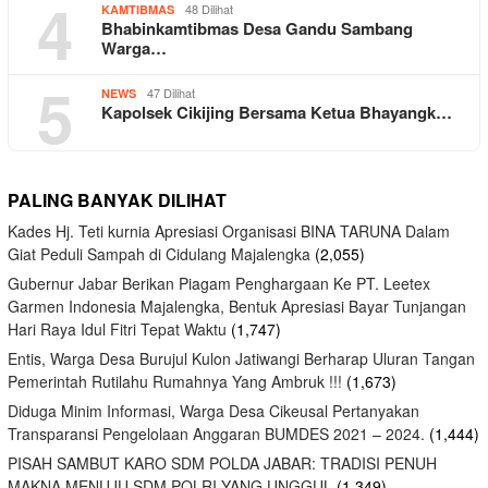
4
48 Dilihat
KAMTIBMAS
Bhabinkamtibmas Desa Gandu Sambang
Warga…
5
47 Dilihat
NEWS
Kapolsek Cikijing Bersama Ketua Bhayangk…
PALING BANYAK DILIHAT
Kades Hj. Teti kurnia Apresiasi Organisasi BINA TARUNA Dalam
Giat Peduli Sampah di Cidulang Majalengka
(2,055)
Gubernur Jabar Berikan Piagam Penghargaan Ke PT. Leetex
Garmen Indonesia Majalengka, Bentuk Apresiasi Bayar Tunjangan
Hari Raya Idul Fitri Tepat Waktu
(1,747)
Entis, Warga Desa Burujul Kulon Jatiwangi Berharap Uluran Tangan
Pemerintah Rutilahu Rumahnya Yang Ambruk !!!
(1,673)
Diduga Minim Informasi, Warga Desa Cikeusal Pertanyakan
Transparansi Pengelolaan Anggaran BUMDES 2021 – 2024.
(1,444)
PISAH SAMBUT KARO SDM POLDA JABAR: TRADISI PENUH
MAKNA MENUJU SDM POLRI YANG UNGGUL
(1,349)