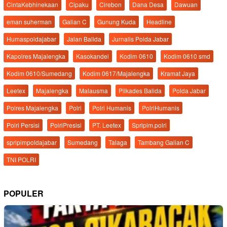
CintaKebhinekaan
Cipaku
Cirebon
Dana Desa
Dawuan
eman suherman
Galian C
Gunung Kuda
Headline
Humaspoldajabar
Jalan Balida
Jurnalis Polda Jabar
Kapolres Majalengka
Kasokandel
Kodim 0610
Kodim 0610 smd
Kodim 0610/Sumedang
Kodim 0617/Majalengka
Kramat Jaya
Leetex
Majalengka
Malausma
Pilkades Balida
Polda Jabar
Polres Majalengka
Polri
Polri Humanis
PolriHumanis
Polri Persisi
PolriPresisi
PT. Leetex
Spripim.polri
spripimpoldajabar
Sumedang
Talaga
Tambang Galian C
TNI POLRI
POPULER