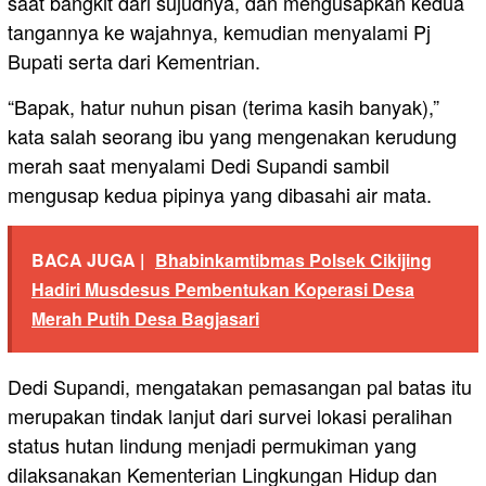
saat bangkit dari sujudnya, dan mengusapkan kedua
tangannya ke wajahnya, kemudian menyalami Pj
Bupati serta dari Kementrian.
“Bapak, hatur nuhun pisan (terima kasih banyak),”
kata salah seorang ibu yang mengenakan kerudung
merah saat menyalami Dedi Supandi sambil
mengusap kedua pipinya yang dibasahi air mata.
BACA JUGA |
Bhabinkamtibmas Polsek Cikijing
Hadiri Musdesus Pembentukan Koperasi Desa
Merah Putih Desa Bagjasari
Dedi Supandi, mengatakan pemasangan pal batas itu
merupakan tindak lanjut dari survei lokasi peralihan
status hutan lindung menjadi permukiman yang
dilaksanakan Kementerian Lingkungan Hidup dan