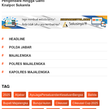
Pengendara Hingga Ganti
Knalpot Sukarela
HEADLINE
POLDA JABAR
MAJALENGKA
POLRES MAJALENGKA
KAPOLRES MAJALENGKA
TAG
2025
Aljabar
AyoJagaPersatuandanKesatuanBangsa
Balida
Bupati Majalengka
Burujul kulon
Cikeusal
Cikeusal Cup 2025