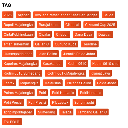
TAG
2025
Aljabar
AyoJagaPersatuandanKesatuanBangsa
Balida
Bupati Majalengka
Burujul kulon
Cikeusal
Cikeusal Cup 2025
CintaKebhinekaan
Cipaku
Cirebon
Dana Desa
Dawuan
eman suherman
Galian C
Gunung Kuda
Headline
Humaspoldajabar
Jalan Balida
Jurnalis Polda Jabar
Kapolres Majalengka
Kasokandel
Kodim 0610
Kodim 0610 smd
Kodim 0610/Sumedang
Kodim 0617/Majalengka
Kramat Jaya
Leetex
Majalengka
Malausma
Pilkades Balida
Polda Jabar
Polres Majalengka
Polri
Polri Humanis
PolriHumanis
Polri Persisi
PolriPresisi
PT. Leetex
Spripim.polri
spripimpoldajabar
Sumedang
Talaga
Tambang Galian C
TNI POLRI