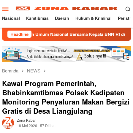
Loncat
Menu
ke
Mobile
konten
Nasional
Kamtibmas
Daerah
Hukum & Kriminal
Peristi
liah Umum Nasional Bersama Kepala BNN RI di UNMA
Headline
No
Beranda
NEWS
Kawal Program Pemerintah,
Bhabinkamtibmas Polsek Kadipaten
Monitoring Penyaluran Makan Bergizi
Gratis di Desa Liangjulang
Zona Kabar
18 Mei 2026
57 Dilihat