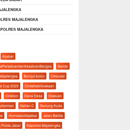
AJALENGKA
OLRES MAJALENGKA
APOLRES MAJALENGKA
Aljabar
aPersatuandanKesatuanBangsa
Balida
 Majalengka
Burujul kulon
Cikeusal
al Cup 2025
CintaKebhinekaan
Cirebon
Dana Desa
Dawuan
suherman
Galian C
Gunung Kuda
ne
Humaspoldajabar
Jalan Balida
s Polda Jabar
Kapolres Majalengka