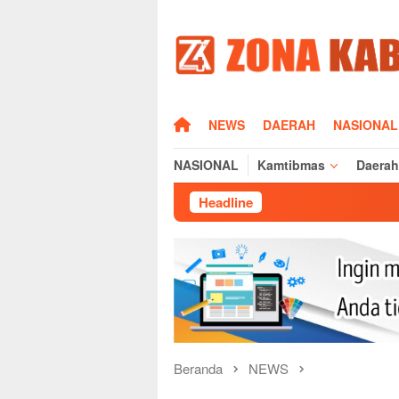
Loncat
ke
konten
HOME
NEWS
DAERAH
NASIONAL
NASIONAL
Kamtibmas
Daerah
Headline
Dampak Mu
Beranda
NEWS