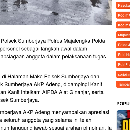
Kasoka
Kodim
Kodim 
Majale
 Polsek Sumberjaya Polres Majalengka Polda
Polda 
personel sebagai langkah awal dalam
Polri 
esiapsiagaan anggota dalam pelaksanaan tugas
PolriPr
spripi
an di Halaman Mako Polsek Sumberjaya dan
ek Sumberjaya AKP Adeng, didampingi Kanit
Tamban
 Kanit Intelkam AIPDA Ajat Ginanjar, serta
olsek Sumberjaya.
POPU
umberjaya AKP Adeng menyampaikan apresiasi
 seluruh anggota yang selama ini telah
nuh tanggung jawab sesuai arahan pimpinan. Ia