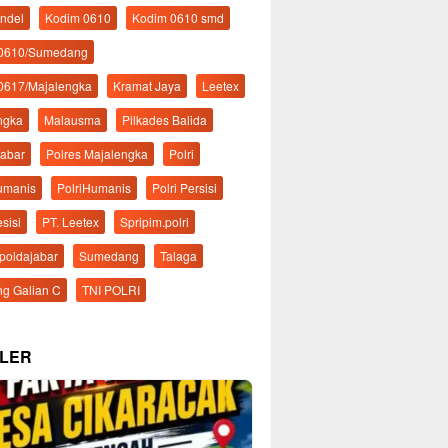
ndel
Kodim 0610
Kodim 0610 smd
 0610/Sumedang
0617/Majalengka
Kramat Jaya
Leetex
ngka
Malausma
Pilkades Balida
Jabar
Polres Majalengka
Polri
Humanis
PolriHumanis
Polri Persisi
esisi
PT. Leetex
Spripim.polri
mpoldajabar
Sumedang
Talaga
g Galian C
TNI POLRI
LER