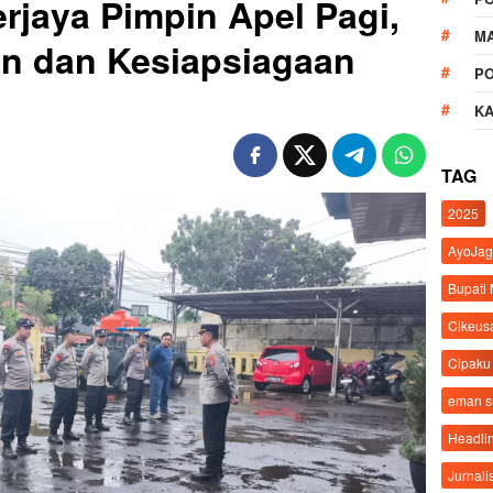
jaya Pimpin Apel Pagi,
M
in dan Kesiapsiagaan
P
K
TAG
2025
AyoJag
Bupati
Cikeus
Cipaku
eman 
Headli
Jurnali