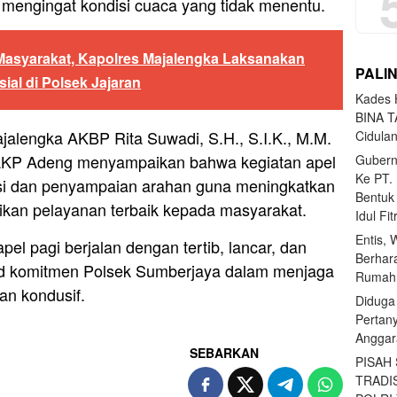
mengingat kondisi cuaca yang tidak menentu.
Masyarakat, Kapolres Majalengka Laksanakan
PALI
ial di Polsek Jajaran
Kades H
BINA T
ajalengka AKBP Rita Suwadi, S.H., S.I.K., M.M.
Cidula
AKP Adeng menyampaikan bahwa kegiatan apel
Gubern
Ke PT.
si dan penyampaian arahan guna meningkatkan
Bentuk
ikan pelayanan terbaik kepada masyarakat.
Idul Fi
Entis, 
el pagi berjalan dengan tertib, lancar, dan
Berhar
d komitmen Polsek Sumberjaya dalam menjaga
Rumahn
an kondusif.
Diduga
Pertan
Anggar
SEBARKAN
PISAH
TRADI