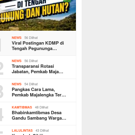
1
56 Dilihat
NEWS
Viral Postingan KDMP di
Tengah Pegununga…
2
56 Dilihat
NEWS
Transparansi Rotasi
Jabatan, Pemkab Maja…
3
54 Dilihat
NEWS
Pangkas Cara Lama,
Pemkab Majalengka Ter…
4
48 Dilihat
KAMTIBMAS
Bhabinkamtibmas Desa
Gandu Sambang Warga…
43 Dilihat
LALULINTAS