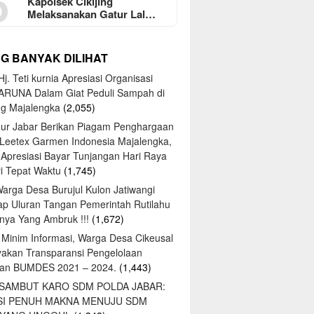
5
Kapolsek Cikijing
Melaksanakan Gatur Lal…
NG BANYAK DILIHAT
j. Teti kurnia Apresiasi Organisasi
ARUNA Dalam Giat Peduli Sampah di
ng Majalengka
(2,055)
ur Jabar Berikan Piagam Penghargaan
 Leetex Garmen Indonesia Majalengka,
 Apresiasi Bayar Tunjangan Hari Raya
tri Tepat Waktu
(1,745)
Warga Desa Burujul Kulon Jatiwangi
ap Uluran Tangan Pemerintah Rutilahu
ya Yang Ambruk !!!
(1,672)
 Minim Informasi, Warga Desa Cikeusal
yakan Transparansi Pengelolaan
an BUMDES 2021 – 2024.
(1,443)
 SAMBUT KARO SDM POLDA JABAR:
SI PENUH MAKNA MENUJU SDM