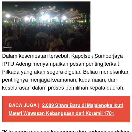
Dalam kesempatan tersebut, Kapolsek Sumberjaya
IPTU Adeng menyampaikan pesan penting terkait
Pilkada yang akan segera digelar. Beliau menekankan
pentingnya menjaga keamanan, kedamaian, dan
keselarasan dalam proses pemilihan kepala daerah.
BACA JUGA |
2.089 Siswa Baru di Majalengka Ikuti
Materi Wawasan Kebangsaan dari Koramil 1701
“Kita harus menjaga keamanan dan kedamaian dalam