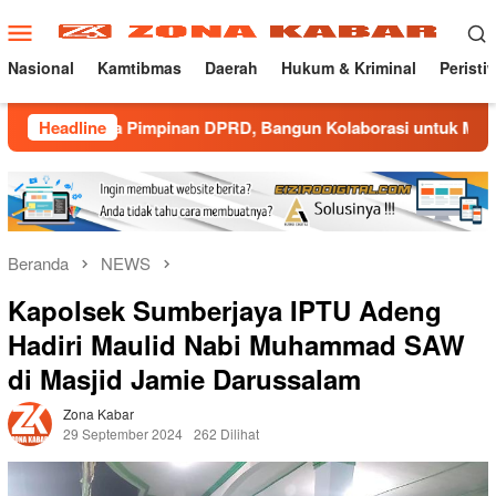
Loncat
Menu
ke
Mobile
konten
Nasional
Kamtibmas
Daerah
Hukum & Kriminal
Peristi
ma Pimpinan DPRD, Bangun Kolaborasi untuk Majalengka Kondus
Headline
Beranda
NEWS
Kapolsek Sumberjaya IPTU Adeng
Hadiri Maulid Nabi Muhammad SAW
di Masjid Jamie Darussalam
Zona Kabar
29 September 2024
262 Dilihat