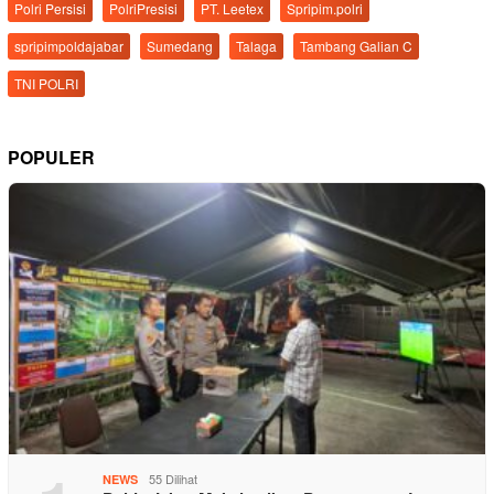
Polri Persisi
PolriPresisi
PT. Leetex
Spripim.polri
spripimpoldajabar
Sumedang
Talaga
Tambang Galian C
TNI POLRI
POPULER
55 Dilihat
NEWS