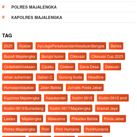
POLRES MAJALENGKA
KAPOLRES MAJALENGKA
TAG
2025
Aljabar
AyoJagaPersatuandanKesatuanBangsa
Balida
Bupati Majalengka
Burujul kulon
Cikeusal
Cikeusal Cup 2025
CintaKebhinekaan
Cipaku
Cirebon
Dana Desa
Dawuan
eman suherman
Galian C
Gunung Kuda
Headline
Humaspoldajabar
Jalan Balida
Jurnalis Polda Jabar
Kapolres Majalengka
Kasokandel
Kodim 0610
Kodim 0610 smd
Kodim 0610/Sumedang
Kodim 0617/Majalengka
Kramat Jaya
Leetex
Majalengka
Malausma
Pilkades Balida
Polda Jabar
Polres Majalengka
Polri
Polri Humanis
PolriHumanis