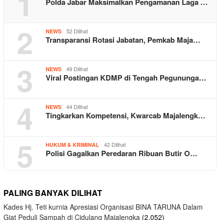
1
Polda Jabar Maksimalkan Pengamanan Laga …
2
52 Dilihat
NEWS
Transparansi Rotasi Jabatan, Pemkab Maja…
3
49 Dilihat
NEWS
Viral Postingan KDMP di Tengah Pegununga…
4
44 Dilihat
NEWS
Tingkarkan Kompetensi, Kwarcab Majalengk…
5
42 Dilihat
HUKUM & KRIMINAL
Polisi Gagalkan Peredaran Ribuan Butir O…
PALING BANYAK DILIHAT
Kades Hj. Teti kurnia Apresiasi Organisasi BINA TARUNA Dalam
Giat Peduli Sampah di Cidulang Majalengka
(2,052)