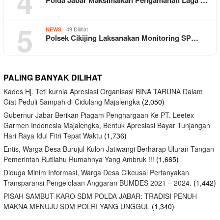
4
5
49 Dilihat
NEWS
Polsek Cikijing Laksanakan Monitoring SP…
PALING BANYAK DILIHAT
Kades Hj. Teti kurnia Apresiasi Organisasi BINA TARUNA Dalam
Giat Peduli Sampah di Cidulang Majalengka
(2,050)
Gubernur Jabar Berikan Piagam Penghargaan Ke PT. Leetex
Garmen Indonesia Majalengka, Bentuk Apresiasi Bayar Tunjangan
Hari Raya Idul Fitri Tepat Waktu
(1,736)
Entis, Warga Desa Burujul Kulon Jatiwangi Berharap Uluran Tangan
Pemerintah Rutilahu Rumahnya Yang Ambruk !!!
(1,665)
Diduga Minim Informasi, Warga Desa Cikeusal Pertanyakan
Transparansi Pengelolaan Anggaran BUMDES 2021 – 2024.
(1,442)
PISAH SAMBUT KARO SDM POLDA JABAR: TRADISI PENUH
MAKNA MENUJU SDM POLRI YANG UNGGUL
(1,340)