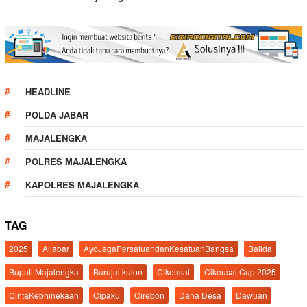
HEADLINE
POLDA JABAR
MAJALENGKA
POLRES MAJALENGKA
KAPOLRES MAJALENGKA
TAG
2025
Aljabar
AyoJagaPersatuandanKesatuanBangsa
Balida
Bupati Majalengka
Burujul kulon
Cikeusal
Cikeusal Cup 2025
CintaKebhinekaan
Cipaku
Cirebon
Dana Desa
Dawuan