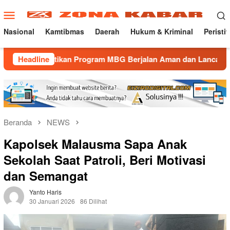
Loncat
Menu
ke
Mobile
konten
Nasional
Kamtibmas
Daerah
Hukum & Kriminal
Peristi
stikan Program MBG Berjalan Aman dan Lancar
Headline
Gatur Lal
Beranda
NEWS
Kapolsek Malausma Sapa Anak
Sekolah Saat Patroli, Beri Motivasi
dan Semangat
Yanto Haris
30 Januari 2026
86 Dilihat