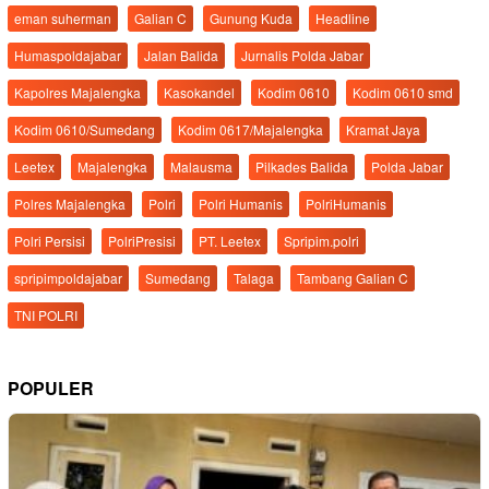
eman suherman
Galian C
Gunung Kuda
Headline
Humaspoldajabar
Jalan Balida
Jurnalis Polda Jabar
Kapolres Majalengka
Kasokandel
Kodim 0610
Kodim 0610 smd
Kodim 0610/Sumedang
Kodim 0617/Majalengka
Kramat Jaya
Leetex
Majalengka
Malausma
Pilkades Balida
Polda Jabar
Polres Majalengka
Polri
Polri Humanis
PolriHumanis
Polri Persisi
PolriPresisi
PT. Leetex
Spripim.polri
spripimpoldajabar
Sumedang
Talaga
Tambang Galian C
TNI POLRI
POPULER