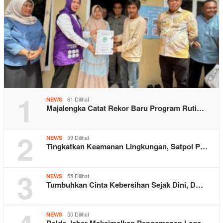
1
61 Dilihat
NEWS
Majalengka Catat Rekor Baru Program Ruti…
2
59 Dilihat
NEWS
Tingkatkan Keamanan Lingkungan, Satpol P…
3
55 Dilihat
NEWS
Tumbuhkan Cinta Kebersihan Sejak Dini, D…
50 Dilihat
NEWS
Polda Jabar Maksimalkan Pengamanan Laga …