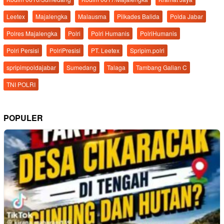
Leetex
Majalengka
Malausma
Pilkades Balida
Polda Jabar
Polres Majalengka
Polri
Polri Humanis
PolriHumanis
Polri Persisi
PolriPresisi
PT. Leetex
Spripim.polri
spripimpoldajabar
Sumedang
Talaga
Tambang Galian C
TNI POLRI
POPULER