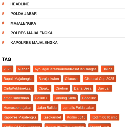
HEADLINE
POLDA JABAR
MAJALENGKA
POLRES MAJALENGKA
KAPOLRES MAJALENGKA
TAG
2025
Aljabar
AyoJagaPersatuandanKesatuanBangsa
Balida
Bupati Majalengka
Burujul kulon
Cikeusal
Cikeusal Cup 2025
CintaKebhinekaan
Cipaku
Cirebon
Dana Desa
Dawuan
eman suherman
Galian C
Gunung Kuda
Headline
Humaspoldajabar
Jalan Balida
Jurnalis Polda Jabar
Kapolres Majalengka
Kasokandel
Kodim 0610
Kodim 0610 smd
Kodim 0610/Sumedang
Kodim 0617/Majalengka
Kramat Jaya