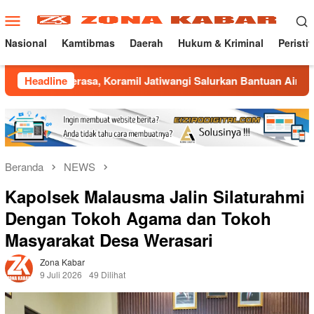
Loncat
Menu
ke
Mobile
konten
Nasional
Kamtibmas
Daerah
Hukum & Kriminal
Peristi
rasa, Koramil Jatiwangi Salurkan Bantuan Air Bersih untuk Wa
Headline
Beranda
NEWS
Kapolsek Malausma Jalin Silaturahmi
Dengan Tokoh Agama dan Tokoh
Masyarakat Desa Werasari
Zona Kabar
9 Juli 2026
49 Dilihat