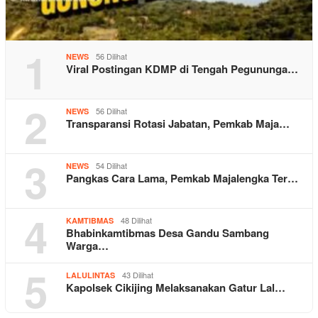
1
56 Dilihat
NEWS
Viral Postingan KDMP di Tengah Pegununga…
2
56 Dilihat
NEWS
Transparansi Rotasi Jabatan, Pemkab Maja…
3
54 Dilihat
NEWS
Pangkas Cara Lama, Pemkab Majalengka Ter…
4
48 Dilihat
KAMTIBMAS
Bhabinkamtibmas Desa Gandu Sambang
Warga…
5
43 Dilihat
LALULINTAS
Kapolsek Cikijing Melaksanakan Gatur Lal…