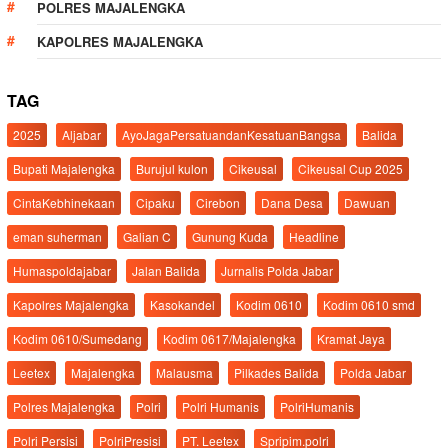
POLRES MAJALENGKA
KAPOLRES MAJALENGKA
TAG
2025
Aljabar
AyoJagaPersatuandanKesatuanBangsa
Balida
Bupati Majalengka
Burujul kulon
Cikeusal
Cikeusal Cup 2025
CintaKebhinekaan
Cipaku
Cirebon
Dana Desa
Dawuan
eman suherman
Galian C
Gunung Kuda
Headline
Humaspoldajabar
Jalan Balida
Jurnalis Polda Jabar
Kapolres Majalengka
Kasokandel
Kodim 0610
Kodim 0610 smd
Kodim 0610/Sumedang
Kodim 0617/Majalengka
Kramat Jaya
Leetex
Majalengka
Malausma
Pilkades Balida
Polda Jabar
Polres Majalengka
Polri
Polri Humanis
PolriHumanis
Polri Persisi
PolriPresisi
PT. Leetex
Spripim.polri