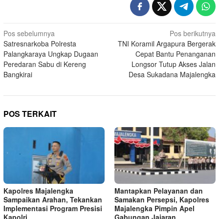
Navigasi
Pos sebelumnya
Pos berikutnya
Satresnarkoba Polresta
TNI Koramil Argapura Bergerak
pos
Palangkaraya Ungkap Dugaan
Cepat Bantu Penanganan
Peredaran Sabu di Kereng
Longsor Tutup Akses Jalan
Bangkirai
Desa Sukadana Majalengka
POS TERKAIT
Kapolres Majalengka
Mantapkan Pelayanan dan
Sampaikan Arahan, Tekankan
Samakan Persepsi, Kapolres
Implementasi Program Presisi
Majalengka Pimpin Apel
Kapolri
Gabungan Jajaran