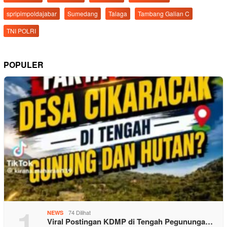
spripimpoldajabar
Sumedang
Talaga
Tambang Galian C
TNI POLRI
POPULER
1
74 Dilihat
NEWS
Viral Postingan KDMP di Tengah Pegununga…