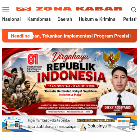
Loncat
Menu
ke
Mobile
konten
Nasional
Kamtibmas
Daerah
Hukum & Kriminal
Peristi
n, Tekankan Implementasi Program Presisi Kapolri
Headline
Man