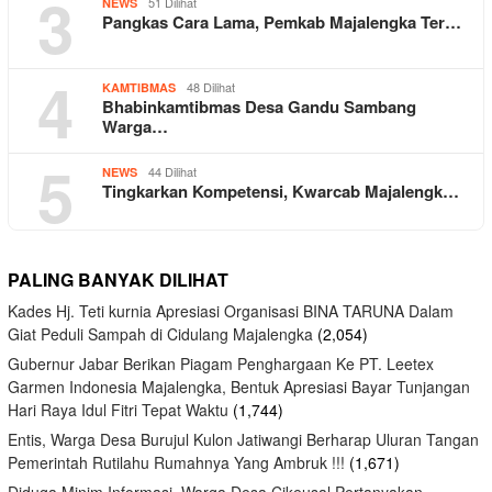
3
51 Dilihat
NEWS
Pangkas Cara Lama, Pemkab Majalengka Ter…
4
48 Dilihat
KAMTIBMAS
Bhabinkamtibmas Desa Gandu Sambang
Warga…
5
44 Dilihat
NEWS
Tingkarkan Kompetensi, Kwarcab Majalengk…
PALING BANYAK DILIHAT
Kades Hj. Teti kurnia Apresiasi Organisasi BINA TARUNA Dalam
Giat Peduli Sampah di Cidulang Majalengka
(2,054)
Gubernur Jabar Berikan Piagam Penghargaan Ke PT. Leetex
Garmen Indonesia Majalengka, Bentuk Apresiasi Bayar Tunjangan
Hari Raya Idul Fitri Tepat Waktu
(1,744)
Entis, Warga Desa Burujul Kulon Jatiwangi Berharap Uluran Tangan
Pemerintah Rutilahu Rumahnya Yang Ambruk !!!
(1,671)