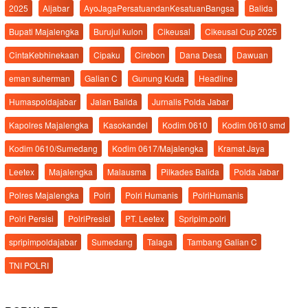
2025
Aljabar
AyoJagaPersatuandanKesatuanBangsa
Balida
Bupati Majalengka
Burujul kulon
Cikeusal
Cikeusal Cup 2025
CintaKebhinekaan
Cipaku
Cirebon
Dana Desa
Dawuan
eman suherman
Galian C
Gunung Kuda
Headline
Humaspoldajabar
Jalan Balida
Jurnalis Polda Jabar
Kapolres Majalengka
Kasokandel
Kodim 0610
Kodim 0610 smd
Kodim 0610/Sumedang
Kodim 0617/Majalengka
Kramat Jaya
Leetex
Majalengka
Malausma
Pilkades Balida
Polda Jabar
Polres Majalengka
Polri
Polri Humanis
PolriHumanis
Polri Persisi
PolriPresisi
PT. Leetex
Spripim.polri
spripimpoldajabar
Sumedang
Talaga
Tambang Galian C
TNI POLRI