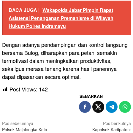
BACA JUGA |
Wakapolda Jabar Pimpin Rapat
Asistensi Penanganan Premanisme di Wilayah
Hukum Polres Indramayu
Dengan adanya pendampingan dan kontrol langsung
bersama Bulog, diharapkan para petani semakin
termotivasi dalam meningkatkan produktivitas,
sekaligus merasa tenang karena hasil panennya
dapat dipasarkan secara optimal.
Post Views:
142
SEBARKAN
Navigasi
Pos sebelumnya
Pos berikutnya
Polsek Majalengka Kota
Kapolsek Kadipaten:
pos