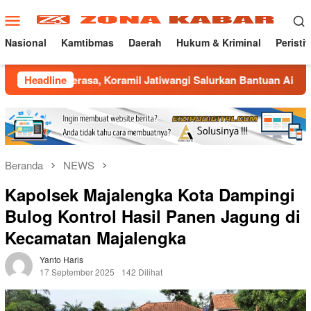
Loncat
Menu
ke
Mobile
konten
Nasional
Kamtibmas
Daerah
Hukum & Kriminal
Peristi
rasa, Koramil Jatiwangi Salurkan Bantuan Air Bersih untuk Wa
Headline
Beranda
NEWS
Kapolsek Majalengka Kota Dampingi
Bulog Kontrol Hasil Panen Jagung di
Kecamatan Majalengka
Yanto Haris
17 September 2025
142 Dilihat