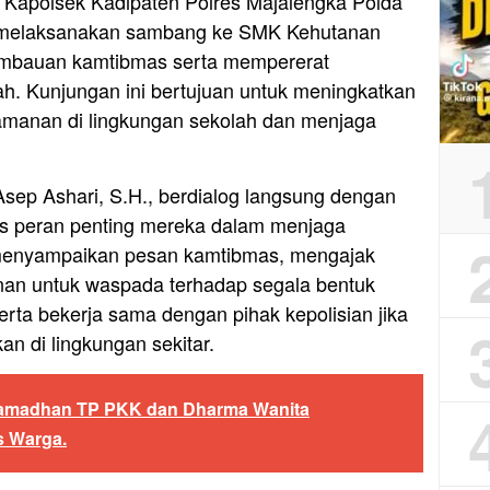
 Kapolsek Kadipaten Polres Majalengka Polda
, melaksanakan sambang ke SMK Kehutanan
imbauan kamtibmas serta mempererat
ah. Kunjungan ini bertujuan untuk meningkatkan
amanan di lingkungan sekolah dan menjaga
sep Ashari, S.H., berdialog langsung dengan
s peran penting mereka dalam menjaga
menyampaikan pesan kamtibmas, mengajak
nan untuk waspada terhadap segala bentuk
rta bekerja sama dengan pihak kepolisian jika
n di lingkungan sekitar.
Ramadhan TP PKK dan Dharma Wanita
s Warga.