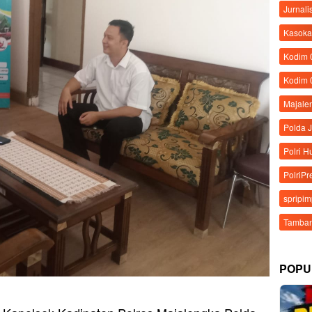
Jurnali
Kasoka
Kodim
Kodim 
Majale
Polda 
Polri 
PolriPr
spripi
Tamban
POPU