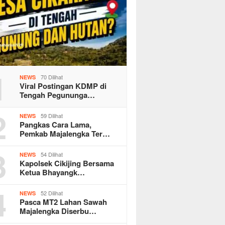
1
70 Dilihat
NEWS
Viral Postingan KDMP di
Tengah Pegununga…
2
59 Dilihat
NEWS
Pangkas Cara Lama,
Pemkab Majalengka Ter…
3
54 Dilihat
NEWS
Kapolsek Cikijing Bersama
Ketua Bhayangk…
4
52 Dilihat
NEWS
Pasca MT2 Lahan Sawah
Majalengka Diserbu…