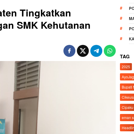
P
aten Tingkatkan
M
ngan SMK Kehutanan
P
K
TAG
2025
AyoJag
Bupati
Cikeus
Cipaku
eman 
Headli