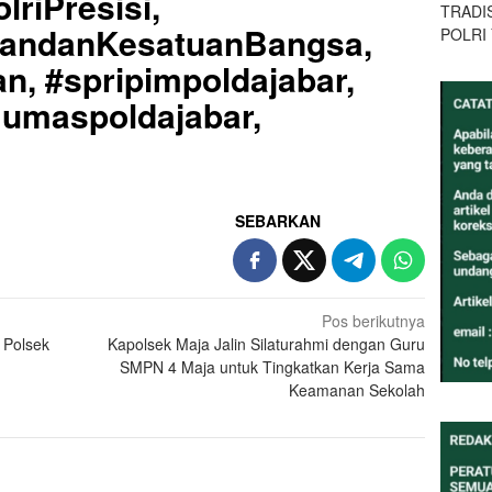
lriPresisi,
TRADI
uandanKesatuanBangsa,
POLRI
n, #spripimpoldajabar,
Humaspoldajabar,
SEBARKAN
Pos berikutnya
 Polsek
Kapolsek Maja Jalin Silaturahmi dengan Guru
SMPN 4 Maja untuk Tingkatkan Kerja Sama
Keamanan Sekolah