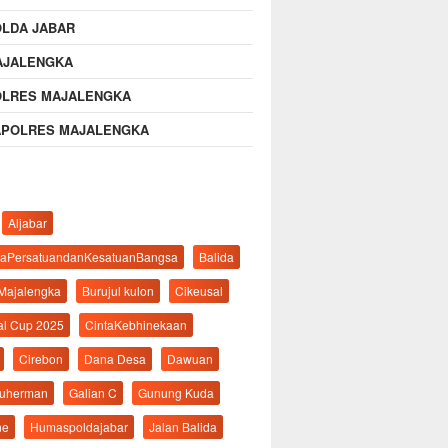
OLDA JABAR
AJALENGKA
OLRES MAJALENGKA
APOLRES MAJALENGKA
Aljabar
aPersatuandanKesatuanBangsa
Balida
 Majalengka
Burujul kulon
Cikeusal
al Cup 2025
CintaKebhinekaan
Cirebon
Dana Desa
Dawuan
suherman
Galian C
Gunung Kuda
ne
Humaspoldajabar
Jalan Balida