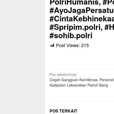
PolriHumanis, #Po
#AyoJagaPersat
#CintaKebhinekaa
#Spripim.polri, #
#sohib.polri
Post Views:
215
Navigasi
Pos sebelumnya
Cegah Gangguan Kamtibmas, Personel
pos
Kadipaten Laksanakan Patroli Siang
POS TERKAIT