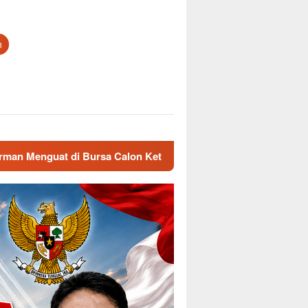
n
alon Ketua
Sambut HUT Pramuka ke-65, Kwarcab Majale