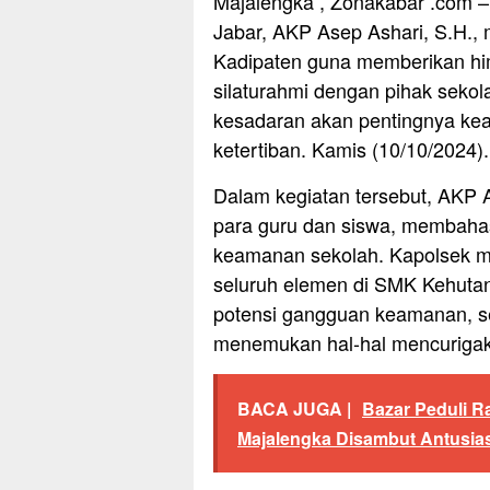
Majalengka , Zonakabar .com –
Jabar, AKP Asep Ashari, S.H.
Kadipaten guna memberikan h
silaturahmi dengan pihak sekol
kesadaran akan pentingnya ke
ketertiban. Kamis (10/10/2024).
Dalam kegiatan tersebut, AKP A
para guru dan siswa, membaha
keamanan sekolah. Kapolsek 
seluruh elemen di SMK Kehuta
potensi gangguan keamanan, se
menemukan hal-hal mencurigaka
BACA JUGA |
Bazar Peduli 
Majalengka Disambut Antusia