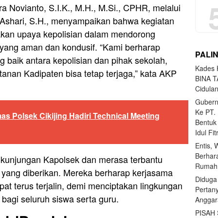
 Novianto, S.I.K., M.H., M.Si., CPHR, melalui
Ashari, S.H., menyampaikan bahwa kegiatan
akan upaya kepolisian dalam mendorong
h yang aman dan kondusif. “Kami berharap
PALI
baik antara kepolisian dan pihak sekolah,
Kades H
anan Kadipaten bisa tetap terjaga,” kata AKP
BINA T
Cidula
Gubern
Ke PT.
s Polsek Cikijing Hadiri Technical Meeting
Bentuk
Idul Fi
Entis, 
Berhar
 kunjungan Kapolsek dan merasa terbantu
Rumahn
yang diberikan. Mereka berharap kerjasama
Diduga
at terus terjalin, demi menciptakan lingkungan
Pertan
agi seluruh siswa serta guru.
Anggar
PISAH