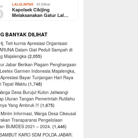
5
45 Dilihat
LALULINTAS
Kapolsek Cikijing
Melaksanakan Gatur Lal…
NG BANYAK DILIHAT
j. Teti kurnia Apresiasi Organisasi
ARUNA Dalam Giat Peduli Sampah di
ng Majalengka
(2,055)
ur Jabar Berikan Piagam Penghargaan
 Leetex Garmen Indonesia Majalengka,
 Apresiasi Bayar Tunjangan Hari Raya
tri Tepat Waktu
(1,748)
Warga Desa Burujul Kulon Jatiwangi
ap Uluran Tangan Pemerintah Rutilahu
ya Yang Ambruk !!!
(1,675)
 Minim Informasi, Warga Desa Cikeusal
yakan Transparansi Pengelolaan
an BUMDES 2021 – 2024.
(1,446)
 SAMBUT KARO SDM POLDA JABAR: