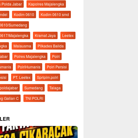
s Polda Jabar
Kapolres Majalengka
ndel
Kodim 0610
Kodim 0610 smd
 0610/Sumedang
0617/Majalengka
Kramat Jaya
Leetex
ngka
Malausma
Pilkades Balida
Jabar
Polres Majalengka
Polri
Humanis
PolriHumanis
Polri Persisi
esisi
PT. Leetex
Spripim.polri
mpoldajabar
Sumedang
Talaga
g Galian C
TNI POLRI
LER