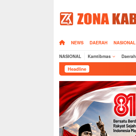
Loncat
ke
konten
HOME
NEWS
DAERAH
NASIONAL
NASIONAL
Kamtibmas
Daerah
Headline
Jelang Musda KNPI Ma