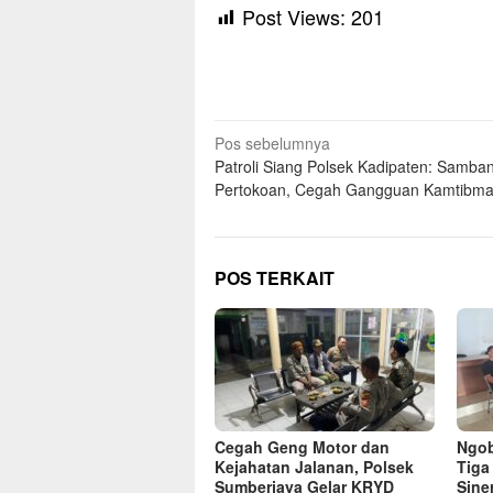
Post Views:
201
Navigasi
Pos sebelumnya
Patroli Siang Polsek Kadipaten: Samban
pos
Pertokoan, Cegah Gangguan Kamtibm
POS TERKAIT
Cegah Geng Motor dan
Ngob
Kejahatan Jalanan, Polsek
Tiga
Sumberjaya Gelar KRYD
Sine