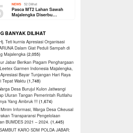
5
52 Dilihat
NEWS
Pasca MT2 Lahan Sawah
Majalengka Diserbu…
NG BANYAK DILIHAT
j. Teti kurnia Apresiasi Organisasi
ARUNA Dalam Giat Peduli Sampah di
ng Majalengka
(2,055)
ur Jabar Berikan Piagam Penghargaan
 Leetex Garmen Indonesia Majalengka,
 Apresiasi Bayar Tunjangan Hari Raya
tri Tepat Waktu
(1,748)
Warga Desa Burujul Kulon Jatiwangi
ap Uluran Tangan Pemerintah Rutilahu
ya Yang Ambruk !!!
(1,674)
 Minim Informasi, Warga Desa Cikeusal
yakan Transparansi Pengelolaan
an BUMDES 2021 – 2024.
(1,445)
 SAMBUT KARO SDM POLDA JABAR: