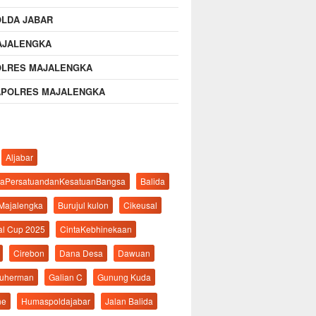
OLDA JABAR
AJALENGKA
OLRES MAJALENGKA
APOLRES MAJALENGKA
Aljabar
aPersatuandanKesatuanBangsa
Balida
 Majalengka
Burujul kulon
Cikeusal
al Cup 2025
CintaKebhinekaan
Cirebon
Dana Desa
Dawuan
suherman
Galian C
Gunung Kuda
ne
Humaspoldajabar
Jalan Balida