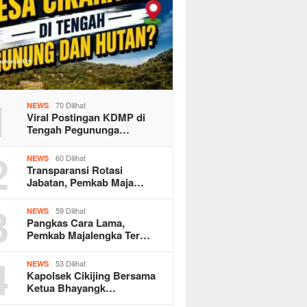
1
70 Dilihat
NEWS
Viral Postingan KDMP di
Tengah Pegununga…
2
60 Dilihat
NEWS
Transparansi Rotasi
Jabatan, Pemkab Maja…
3
59 Dilihat
NEWS
Pangkas Cara Lama,
Pemkab Majalengka Ter…
4
53 Dilihat
NEWS
Kapolsek Cikijing Bersama
Ketua Bhayangk…