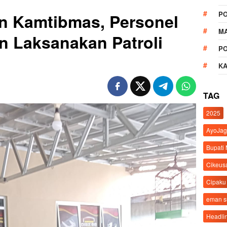
P
 Kamtibmas, Personel
M
n Laksanakan Patroli
P
K
TAG
2025
AyoJag
Bupati
Cikeus
Cipaku
eman 
Headli