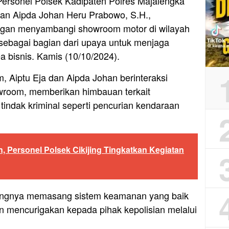
ersonel Polsek Kadipaten Polres Majalengka
 dan Aipda Johan Heru Prabowo, S.H.,
engan menyambangi showroom motor di wilayah
n sebagai bagian dari upaya untuk menjaga
a bisnis. Kamis (10/10/2024).
 Aiptu Eja dan Aipda Johan berinteraksi
wroom, memberikan himbauan terkait
indak kriminal seperti pencurian kendaraan
, Personel Polsek Cikijing Tingkatkan Kegiatan
ingnya memasang sistem keamanan yang baik
n mencurigakan kepada pihak kepolisian melalui