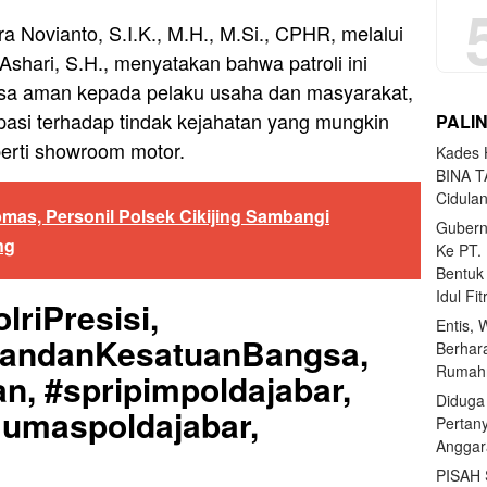
 Novianto, S.I.K., M.H., M.Si., CPHR, melalui
shari, S.H., menyatakan bahwa patroli ini
asa aman kepada pelaku usaha dan masyarakat,
ipasi terhadap tindak kejahatan yang mungkin
PALI
perti showroom motor.
Kades H
BINA T
Cidula
mas, Personil Polsek Cikijing Sambangi
Gubern
ng
Ke PT.
Bentuk
Idul Fi
lriPresisi,
Entis, 
uandanKesatuanBangsa,
Berhar
Rumahn
n, #spripimpoldajabar,
Diduga
Humaspoldajabar,
Pertan
Anggar
PISAH