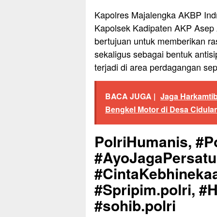
Kapolres Majalengka AKBP Indra
Kapolsek Kadipaten AKP Asep A
bertujuan untuk memberikan r
sekaligus sebagai bentuk antis
terjadi di area perdagangan se
BACA JUGA |
Jaga Harkamtib
Bengkel Motor di Desa Cidula
PolriHumanis, #Po
#AyoJagaPersat
#CintaKebhinekaa
#Spripim.polri, #
#sohib.polri