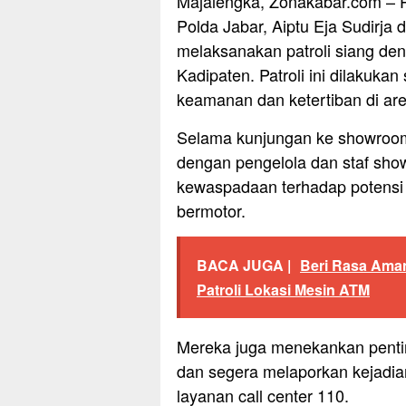
Majalengka, Zonakabar.com – P
Polda Jabar, Aiptu Eja Sudirja
melaksanakan patroli siang d
Kadipaten. Patroli ini dilakuka
keamanan dan ketertiban di are
Selama kunjungan ke showroom,
dengan pengelola dan staf sho
kewaspadaan terhadap potensi t
bermotor.
BACA JUGA |
Beri Rasa Aman
Patroli Lokasi Mesin ATM
Mereka juga menekankan pent
dan segera melaporkan kejadia
layanan call center 110.