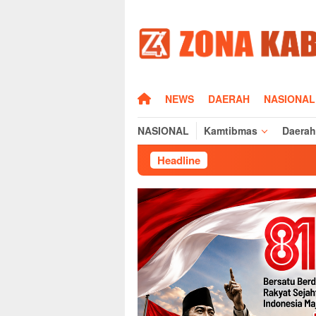
Loncat
ke
konten
HOME
NEWS
DAERAH
NASIONAL
NASIONAL
Kamtibmas
Daerah
Headline
Sambut H