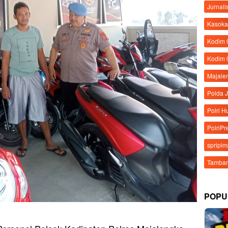
Jurnali
Kasoka
Kodim
Kodim 
Majale
Polda 
Polri 
PolriPr
spripi
Tamban
POPU