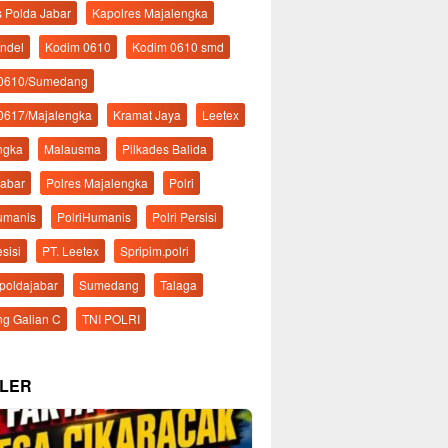
s Polda Jabar
Kapolres Majalengka
ndel
Kodim 0610
Kodim 0610 smd
 0610/Sumedang
0617/Majalengka
Kramat Jaya
Leetex
ngka
Malausma
Pilkades Balida
Jabar
Polres Majalengka
Polri
Humanis
PolriHumanis
Polri Persisi
esisi
PT. Leetex
Spripim.polri
mpoldajabar
Sumedang
Talaga
g Galian C
TNI POLRI
LER