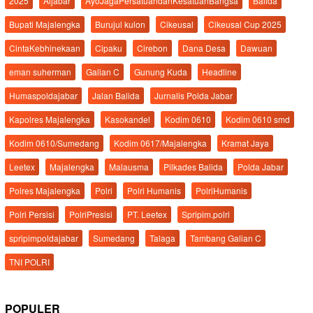
2025
Aljabar
AyoJagaPersatuandanKesatuanBangsa
Balida
Bupati Majalengka
Burujul kulon
Cikeusal
Cikeusal Cup 2025
CintaKebhinekaan
Cipaku
Cirebon
Dana Desa
Dawuan
eman suherman
Galian C
Gunung Kuda
Headline
Humaspoldajabar
Jalan Balida
Jurnalis Polda Jabar
Kapolres Majalengka
Kasokandel
Kodim 0610
Kodim 0610 smd
Kodim 0610/Sumedang
Kodim 0617/Majalengka
Kramat Jaya
Leetex
Majalengka
Malausma
Pilkades Balida
Polda Jabar
Polres Majalengka
Polri
Polri Humanis
PolriHumanis
Polri Persisi
PolriPresisi
PT. Leetex
Spripim.polri
spripimpoldajabar
Sumedang
Talaga
Tambang Galian C
TNI POLRI
POPULER