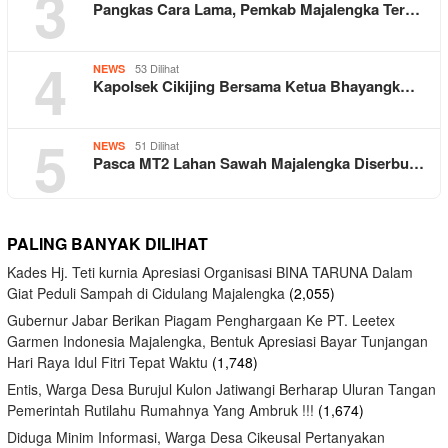
3
Pangkas Cara Lama, Pemkab Majalengka Ter…
4
53 Dilihat
NEWS
Kapolsek Cikijing Bersama Ketua Bhayangk…
5
51 Dilihat
NEWS
Pasca MT2 Lahan Sawah Majalengka Diserbu…
PALING BANYAK DILIHAT
Kades Hj. Teti kurnia Apresiasi Organisasi BINA TARUNA Dalam
Giat Peduli Sampah di Cidulang Majalengka
(2,055)
Gubernur Jabar Berikan Piagam Penghargaan Ke PT. Leetex
Garmen Indonesia Majalengka, Bentuk Apresiasi Bayar Tunjangan
Hari Raya Idul Fitri Tepat Waktu
(1,748)
Entis, Warga Desa Burujul Kulon Jatiwangi Berharap Uluran Tangan
Pemerintah Rutilahu Rumahnya Yang Ambruk !!!
(1,674)
Diduga Minim Informasi, Warga Desa Cikeusal Pertanyakan