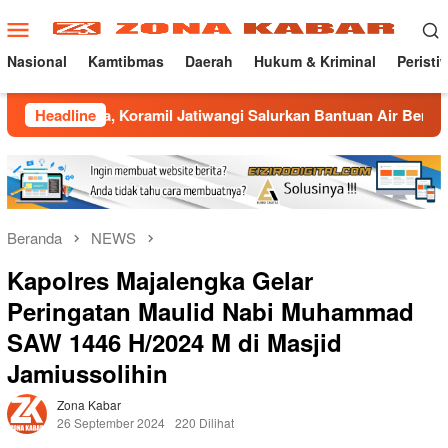
Loncat
Menu
ke
Mobile
konten
Nasional
Kamtibmas
Daerah
Hukum & Kriminal
Peristi
ramil Jatiwangi Salurkan Bantuan Air Bersih untuk Warga Des
Headline
Beranda
NEWS
Kapolres Majalengka Gelar
Peringatan Maulid Nabi Muhammad
SAW 1446 H/2024 M di Masjid
Jamiussolihin
Zona Kabar
26 September 2024
220 Dilihat