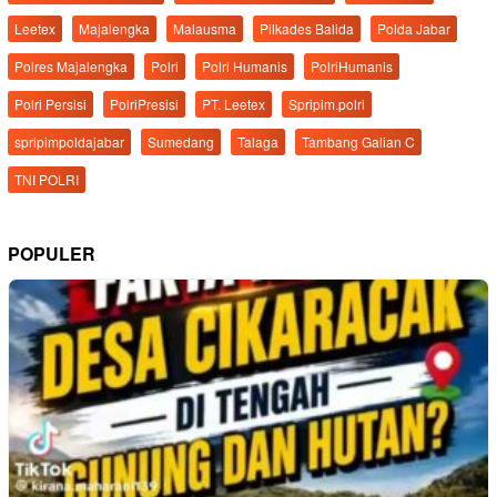
Leetex
Majalengka
Malausma
Pilkades Balida
Polda Jabar
Polres Majalengka
Polri
Polri Humanis
PolriHumanis
Polri Persisi
PolriPresisi
PT. Leetex
Spripim.polri
spripimpoldajabar
Sumedang
Talaga
Tambang Galian C
TNI POLRI
POPULER