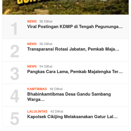
1
56 Dilihat
NEWS
Viral Postingan KDMP di Tengah Pegununga…
2
56 Dilihat
NEWS
Transparansi Rotasi Jabatan, Pemkab Maja…
3
54 Dilihat
NEWS
Pangkas Cara Lama, Pemkab Majalengka Ter…
4
48 Dilihat
KAMTIBMAS
Bhabinkamtibmas Desa Gandu Sambang
Warga…
5
43 Dilihat
LALULINTAS
Kapolsek Cikijing Melaksanakan Gatur Lal…