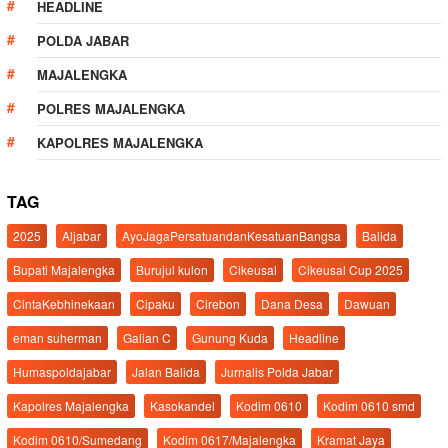
HEADLINE
POLDA JABAR
MAJALENGKA
POLRES MAJALENGKA
KAPOLRES MAJALENGKA
TAG
2025
Aljabar
AyoJagaPersatuandanKesatuanBangsa
Balida
Bupati Majalengka
Burujul kulon
Cikeusal
Cikeusal Cup 2025
CintaKebhinekaan
Cipaku
Cirebon
Dana Desa
Dawuan
eman suherman
Galian C
Gunung Kuda
Headline
Humaspoldajabar
Jalan Balida
Jurnalis Polda Jabar
Kapolres Majalengka
Kasokandel
Kodim 0610
Kodim 0610 smd
Kodim 0610/Sumedang
Kodim 0617/Majalengka
Kramat Jaya