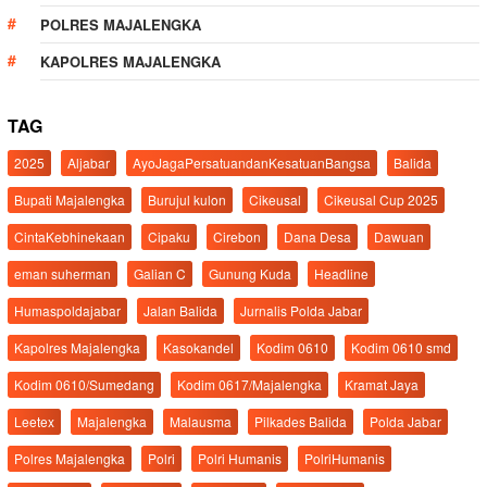
POLRES MAJALENGKA
KAPOLRES MAJALENGKA
TAG
2025
Aljabar
AyoJagaPersatuandanKesatuanBangsa
Balida
Bupati Majalengka
Burujul kulon
Cikeusal
Cikeusal Cup 2025
CintaKebhinekaan
Cipaku
Cirebon
Dana Desa
Dawuan
eman suherman
Galian C
Gunung Kuda
Headline
Humaspoldajabar
Jalan Balida
Jurnalis Polda Jabar
Kapolres Majalengka
Kasokandel
Kodim 0610
Kodim 0610 smd
Kodim 0610/Sumedang
Kodim 0617/Majalengka
Kramat Jaya
Leetex
Majalengka
Malausma
Pilkades Balida
Polda Jabar
Polres Majalengka
Polri
Polri Humanis
PolriHumanis