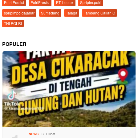
Polri Persisi
PolriPresisi
PT. Leetex
Spripim.polri
spripimpoldajabar
Sumedang
Talaga
Tambang Galian C
TNI POLRI
POPULER
63 Dilihat
NEWS