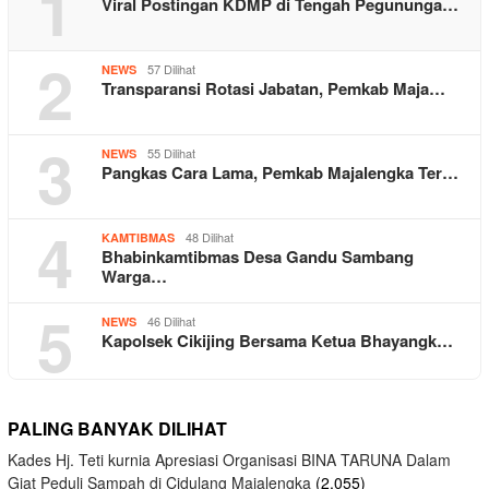
1
Viral Postingan KDMP di Tengah Pegununga…
2
57 Dilihat
NEWS
Transparansi Rotasi Jabatan, Pemkab Maja…
3
55 Dilihat
NEWS
Pangkas Cara Lama, Pemkab Majalengka Ter…
4
48 Dilihat
KAMTIBMAS
Bhabinkamtibmas Desa Gandu Sambang
Warga…
5
46 Dilihat
NEWS
Kapolsek Cikijing Bersama Ketua Bhayangk…
PALING BANYAK DILIHAT
Kades Hj. Teti kurnia Apresiasi Organisasi BINA TARUNA Dalam
Giat Peduli Sampah di Cidulang Majalengka
(2,055)