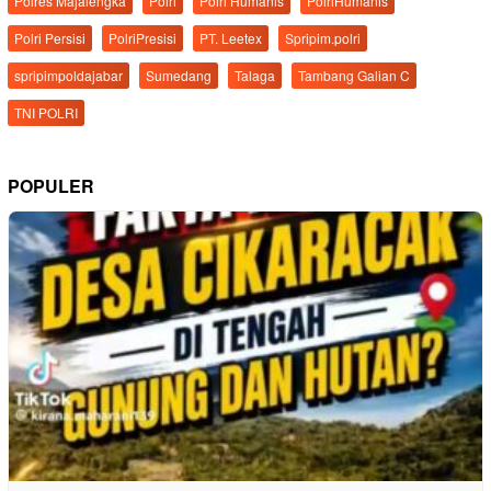
Polres Majalengka
Polri
Polri Humanis
PolriHumanis
Polri Persisi
PolriPresisi
PT. Leetex
Spripim.polri
spripimpoldajabar
Sumedang
Talaga
Tambang Galian C
TNI POLRI
POPULER