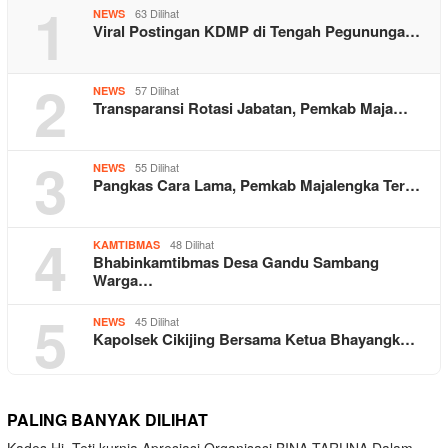
1
63 Dilihat
NEWS
Viral Postingan KDMP di Tengah Pegununga…
2
57 Dilihat
NEWS
Transparansi Rotasi Jabatan, Pemkab Maja…
3
55 Dilihat
NEWS
Pangkas Cara Lama, Pemkab Majalengka Ter…
4
48 Dilihat
KAMTIBMAS
Bhabinkamtibmas Desa Gandu Sambang
Warga…
5
45 Dilihat
NEWS
Kapolsek Cikijing Bersama Ketua Bhayangk…
PALING BANYAK DILIHAT
Kades Hj. Teti kurnia Apresiasi Organisasi BINA TARUNA Dalam