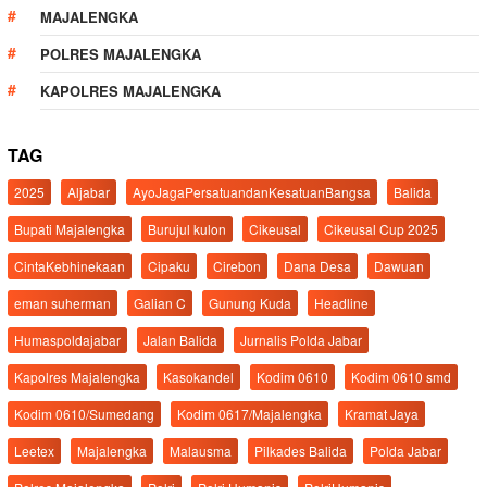
MAJALENGKA
POLRES MAJALENGKA
KAPOLRES MAJALENGKA
TAG
2025
Aljabar
AyoJagaPersatuandanKesatuanBangsa
Balida
Bupati Majalengka
Burujul kulon
Cikeusal
Cikeusal Cup 2025
CintaKebhinekaan
Cipaku
Cirebon
Dana Desa
Dawuan
eman suherman
Galian C
Gunung Kuda
Headline
Humaspoldajabar
Jalan Balida
Jurnalis Polda Jabar
Kapolres Majalengka
Kasokandel
Kodim 0610
Kodim 0610 smd
Kodim 0610/Sumedang
Kodim 0617/Majalengka
Kramat Jaya
Leetex
Majalengka
Malausma
Pilkades Balida
Polda Jabar