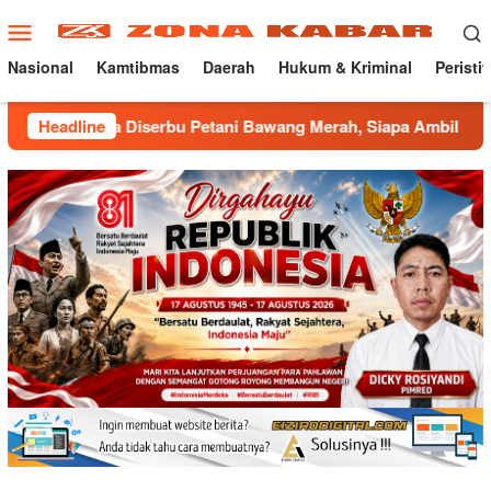
Loncat
Menu
ke
Mobile
konten
Nasional
Kamtibmas
Daerah
Hukum & Kriminal
Peristi
 Diserbu Petani Bawang Merah, Siapa Ambil Untung ???
Headline