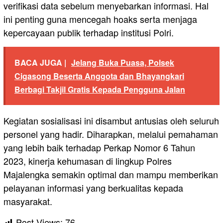
verifikasi data sebelum menyebarkan informasi. Hal
ini penting guna mencegah hoaks serta menjaga
kepercayaan publik terhadap institusi Polri.
BACA JUGA |
Jelang Buka Puasa, Polsek
Cigasong Beserta Anggota dan Bhayangkari
Berbagi Takjil Gratis Kepada Pengguna Jalan
Kegiatan sosialisasi ini disambut antusias oleh seluruh
personel yang hadir. Diharapkan, melalui pemahaman
yang lebih baik terhadap Perkap Nomor 6 Tahun
2023, kinerja kehumasan di lingkup Polres
Majalengka semakin optimal dan mampu memberikan
pelayanan informasi yang berkualitas kepada
masyarakat.
Post Views:
76