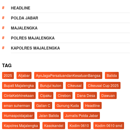
HEADLINE
POLDA JABAR
MAJALENGKA
POLRES MAJALENGKA
KAPOLRES MAJALENGKA
TAG
2025
Aljabar
AyoJagaPersatuandanKesatuanBangsa
Balida
Bupati Majalengka
Burujul kulon
Cikeusal
Cikeusal Cup 2025
CintaKebhinekaan
Cipaku
Cirebon
Dana Desa
Dawuan
eman suherman
Galian C
Gunung Kuda
Headline
Humaspoldajabar
Jalan Balida
Jurnalis Polda Jabar
Kapolres Majalengka
Kasokandel
Kodim 0610
Kodim 0610 smd