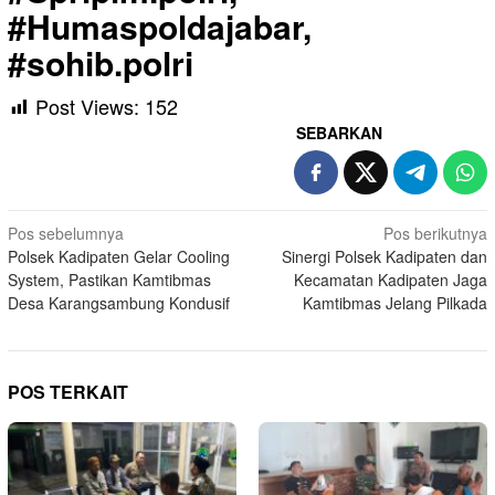
#Humaspoldajabar,
#sohib.polri
Post Views:
152
SEBARKAN
Navigasi
Pos sebelumnya
Pos berikutnya
Polsek Kadipaten Gelar Cooling
Sinergi Polsek Kadipaten dan
pos
System, Pastikan Kamtibmas
Kecamatan Kadipaten Jaga
Desa Karangsambung Kondusif
Kamtibmas Jelang Pilkada
POS TERKAIT