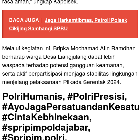
rasa aman,” ungkap Kapolsek.
BACA JUGA |
Jaga Harkamtibmas, Patroli Polsek
Cikijing Sambangi SPBU
Melalui kegiatan ini, Bripka Mochamad Atin Ramdhan
berharap warga Desa Liangjulang dapat lebih
waspada terhadap potensi gangguan keamanan,
serta aktif berpartisipasi menjaga stabilitas lingkungan
menjelang pelaksanaan Pilkada Serentak 2024.
PolriHumanis, #PolriPresisi,
#AyoJagaPersatuandanKesatu
#CintaKebhinekaan,
#spripimpoldajabar,
#Spripim.polri,