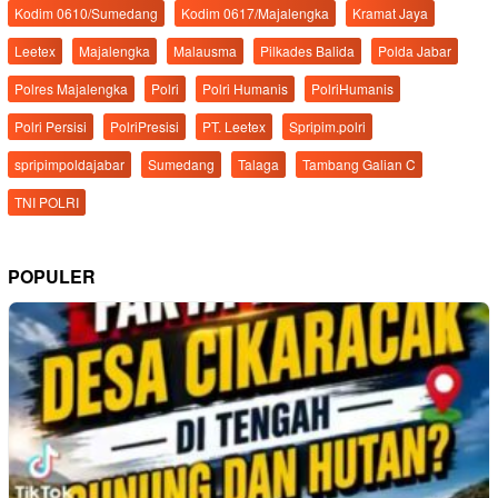
Kodim 0610/Sumedang
Kodim 0617/Majalengka
Kramat Jaya
Leetex
Majalengka
Malausma
Pilkades Balida
Polda Jabar
Polres Majalengka
Polri
Polri Humanis
PolriHumanis
Polri Persisi
PolriPresisi
PT. Leetex
Spripim.polri
spripimpoldajabar
Sumedang
Talaga
Tambang Galian C
TNI POLRI
POPULER