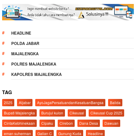
HEADLINE
POLDA JABAR
MAJALENGKA
POLRES MAJALENGKA
KAPOLRES MAJALENGKA
TAG
2025
Aljabar
AyoJagaPersatuandanKesatuanBangsa
Balida
Bupati Majalengka
Burujul kulon
Cikeusal
Cikeusal Cup 2025
CintaKebhinekaan
Cipaku
Cirebon
Dana Desa
Dawuan
eman suherman
Galian C
Gunung Kuda
Headline