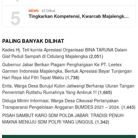
5
43 Dilihat
NEWS
Tingkarkan Kompetensi, Kwarcab Majalengk…
PALING BANYAK DILIHAT
Kades Hj. Teti kurnia Apresiasi Organisasi BINA TARUNA Dalam
Giat Peduli Sampah di Cidulang Majalengka
(2,051)
Gubernur Jabar Berikan Piagam Penghargaan Ke PT. Leetex
Garmen Indonesia Majalengka, Bentuk Apresiasi Bayar Tunjangan
Hari Raya Idul Fitri Tepat Waktu
(1,738)
Entis, Warga Desa Burujul Kulon Jatiwangi Berharap Uluran Tangan
Pemerintah Rutilahu Rumahnya Yang Ambruk !!!
(1,665)
Diduga Minim Informasi, Warga Desa Cikeusal Pertanyakan
Transparansi Pengelolaan Anggaran BUMDES 2021 – 2024.
(1,443)
PISAH SAMBUT KARO SDM POLDA JABAR: TRADISI PENUH
MAKNA MENUJU SDM POLRI YANG UNGGUL
(1,342)