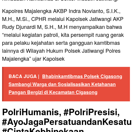
Kapolres Majalengka AKBP Indra Novianto, S.I.K.,
M.H., M.Si., CPHR melalui Kapolsek Jatiwangi AKP
Rudy Djunardi M, S.H., M.H menyampaikan bahwa
“melalui kegiatan patroli, kita persempit ruang gerak
para pelaku kejahatan serta gangguan kamtibmas
lainnya di Wilayah Hukum Polsek Jatiwangi Polres
Majalengka” ujar Kapolsek
BACA JUGA |
Bhabinkamtibmas Polsek Cigasong
Sambangi Warga dan Sosialisasikan Ketahanan
Pangan Bergizi di Kecamatan Cigasong
PolriHumanis, #PolriPresisi,
#AyoJagaPersatuandanKesatu
#CintaKebhinekaan,