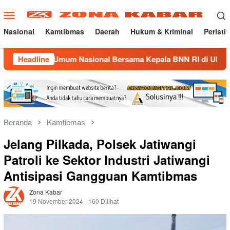
Loncat
Menu
ke
Mobile
konten
Nasional
Kamtibmas
Daerah
Hukum & Kriminal
Peristi
h Umum Nasional Bersama Kepala BNN RI di UNMA
Headline
Nosta
Beranda
Kamtibmas
Jelang Pilkada, Polsek Jatiwangi
Patroli ke Sektor Industri Jatiwangi
Antisipasi Gangguan Kamtibmas
Zona Kabar
19 November 2024
160 Dilihat