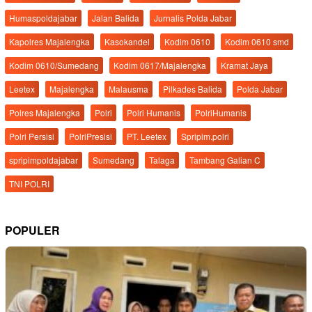
Humaspoldajabar
Jalan Balida
Jurnalis Polda Jabar
Kapolres Majalengka
Kasokandel
Kodim 0610
Kodim 0610 smd
Kodim 0610/Sumedang
Kodim 0617/Majalengka
Kramat Jaya
Leetex
Majalengka
Malausma
Pilkades Balida
Polda Jabar
Polres Majalengka
Polri
Polri Humanis
PolriHumanis
Polri Persisi
PolriPresisi
PT. Leetex
Spripim.polri
spripimpoldajabar
Sumedang
Talaga
Tambang Galian C
TNI POLRI
POPULER