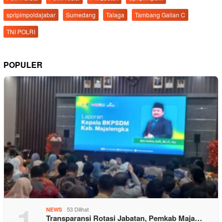
spripimpoldajabar
Sumedang
Talaga
Tambang Galian C
TNI POLRI
POPULER
1
53 Dilihat
NEWS
Transparansi Rotasi Jabatan, Pemkab Maja…