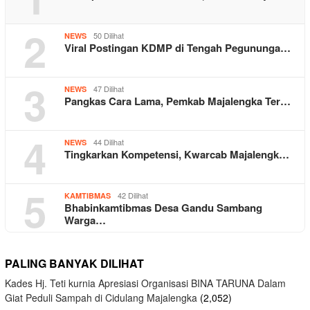
2
50 Dilihat
NEWS
Viral Postingan KDMP di Tengah Pegununga…
3
47 Dilihat
NEWS
Pangkas Cara Lama, Pemkab Majalengka Ter…
4
44 Dilihat
NEWS
Tingkarkan Kompetensi, Kwarcab Majalengk…
5
42 Dilihat
KAMTIBMAS
Bhabinkamtibmas Desa Gandu Sambang
Warga…
PALING BANYAK DILIHAT
Kades Hj. Teti kurnia Apresiasi Organisasi BINA TARUNA Dalam
Giat Peduli Sampah di Cidulang Majalengka
(2,052)