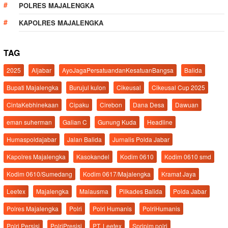
POLRES MAJALENGKA
KAPOLRES MAJALENGKA
TAG
2025
Aljabar
AyoJagaPersatuandanKesatuanBangsa
Balida
Bupati Majalengka
Burujul kulon
Cikeusal
Cikeusal Cup 2025
CintaKebhinekaan
Cipaku
Cirebon
Dana Desa
Dawuan
eman suherman
Galian C
Gunung Kuda
Headline
Humaspoldajabar
Jalan Balida
Jurnalis Polda Jabar
Kapolres Majalengka
Kasokandel
Kodim 0610
Kodim 0610 smd
Kodim 0610/Sumedang
Kodim 0617/Majalengka
Kramat Jaya
Leetex
Majalengka
Malausma
Pilkades Balida
Polda Jabar
Polres Majalengka
Polri
Polri Humanis
PolriHumanis
Polri Persisi
PolriPresisi
PT. Leetex
Spripim.polri