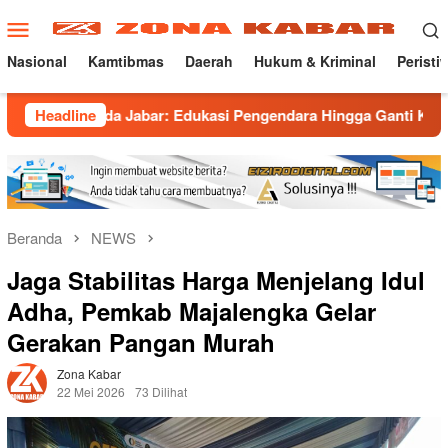
Loncat
Menu
ke
Mobile
konten
Nasional
Kamtibmas
Daerah
Hukum & Kriminal
Peristi
da Jabar: Edukasi Pengendara Hingga Ganti Knalpot Sukarela
Headline
Beranda
NEWS
Jaga Stabilitas Harga Menjelang Idul
Adha, Pemkab Majalengka Gelar
Gerakan Pangan Murah
Zona Kabar
22 Mei 2026
73 Dilihat