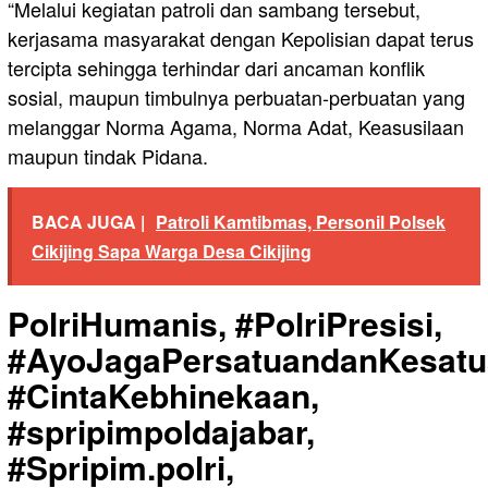
“Melalui kegiatan patroli dan sambang tersebut,
kerjasama masyarakat dengan Kepolisian dapat terus
tercipta sehingga terhindar dari ancaman konflik
sosial, maupun timbulnya perbuatan-perbuatan yang
melanggar Norma Agama, Norma Adat, Keasusilaan
maupun tindak Pidana.
BACA JUGA |
Patroli Kamtibmas, Personil Polsek
Cikijing Sapa Warga Desa Cikijing
PolriHumanis, #PolriPresisi,
#AyoJagaPersatuandanKesatu
#CintaKebhinekaan,
#spripimpoldajabar,
#Spripim.polri,