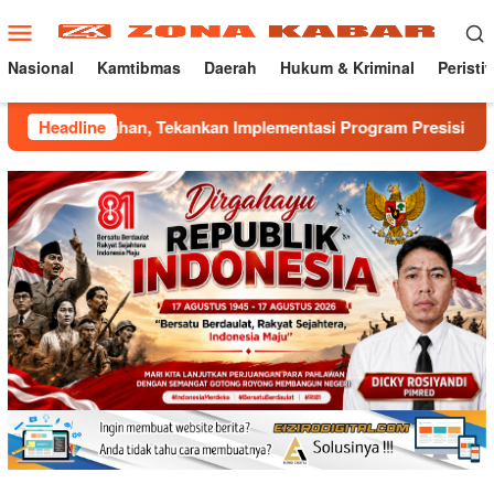
Loncat
Menu
ke
Mobile
konten
Nasional
Kamtibmas
Daerah
Hukum & Kriminal
Peristi
Tekankan Implementasi Program Presisi Kapolri
Headline
Mantap