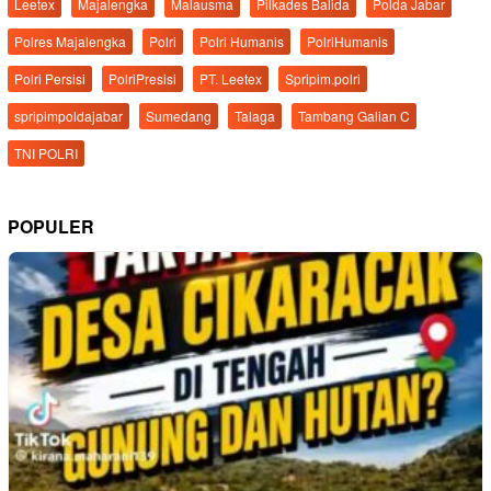
Leetex
Majalengka
Malausma
Pilkades Balida
Polda Jabar
Polres Majalengka
Polri
Polri Humanis
PolriHumanis
Polri Persisi
PolriPresisi
PT. Leetex
Spripim.polri
spripimpoldajabar
Sumedang
Talaga
Tambang Galian C
TNI POLRI
POPULER