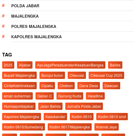
POLDA JABAR
MAJALENGKA
POLRES MAJALENGKA
KAPOLRES MAJALENGKA
TAG
2025
Aljabar
AyoJagaPersatuandanKesatuanBangsa
Balida
Bupati Majalengka
Burujul kulon
Cikeusal
Cikeusal Cup 2025
CintaKebhinekaan
Cipaku
Cirebon
Dana Desa
Dawuan
eman suherman
Galian C
Gunung Kuda
Headline
Humaspoldajabar
Jalan Balida
Jurnalis Polda Jabar
Kapolres Majalengka
Kasokandel
Kodim 0610
Kodim 0610 smd
Kodim 0610/Sumedang
Kodim 0617/Majalengka
Kramat Jaya