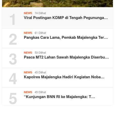
1
74 Dilihat
NEWS
Viral Postingan KDMP di Tengah Pegununga…
2
61 Dilihat
NEWS
Pangkas Cara Lama, Pemkab Majalengka Ter…
3
53 Dilihat
NEWS
Pasca MT2 Lahan Sawah Majalengka Diserbu…
4
45 Dilihat
NEWS
Kapolres Majalengka Hadiri Kegiatan Noba…
5
45 Dilihat
NEWS
“Kunjungan BNN RI ke Majalengka: T…