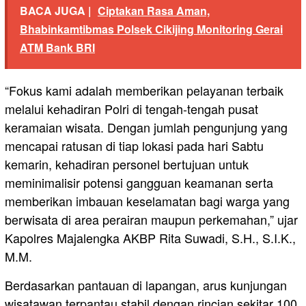
BACA JUGA |
Ciptakan Rasa Aman,
Bhabinkamtibmas Polsek Cikijing Monitoring Gerai
ATM Bank BRI
“Fokus kami adalah memberikan pelayanan terbaik
melalui kehadiran Polri di tengah-tengah pusat
keramaian wisata. Dengan jumlah pengunjung yang
mencapai ratusan di tiap lokasi pada hari Sabtu
kemarin, kehadiran personel bertujuan untuk
meminimalisir potensi gangguan keamanan serta
memberikan imbauan keselamatan bagi warga yang
berwisata di area perairan maupun perkemahan,” ujar
Kapolres Majalengka AKBP Rita Suwadi, S.H., S.I.K.,
M.M.
Berdasarkan pantauan di lapangan, arus kunjungan
wisatawan terpantau stabil dengan rincian sekitar 100