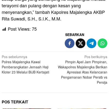
terayomi dan pulang dengan kesan yang
menyenangkan,” tambah Kapolres Majalengka AKBP
Rita Suwadi, S.H., S.I.K., M.M.
Post Views:
75
SEBARKAN
Navigasi
Pos sebelumnya
Pos berikutnya
Polres Majalengka Kawal
Pimpin Apel Jam Pimpinan,
pos
Pemberangkatan Jemaah Haji
Wakapolres Majalengka Berikan
Kloter 23 Melalui BIJB Kertajati
Apresiasi Atas Kelancaran
Pengamanan Nobar Persib vs
Persija
POS TERKAIT