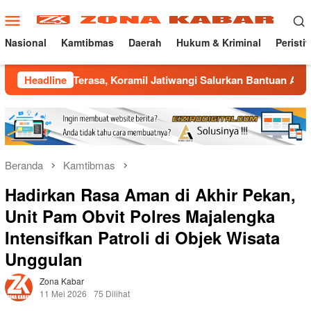
Loncat
Menu
ke
Mobile
konten
Nasional
Kamtibmas
Daerah
Hukum & Kriminal
Peristi
erasa, Koramil Jatiwangi Salurkan Bantuan Air Bersih untuk W
Headline
Beranda
Kamtibmas
Hadirkan Rasa Aman di Akhir Pekan,
Unit Pam Obvit Polres Majalengka
Intensifkan Patroli di Objek Wisata
Unggulan
Zona Kabar
11 Mei 2026
75 Dilihat