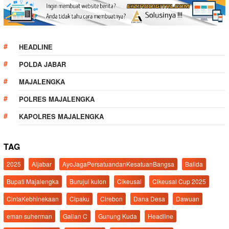
HEADLINE
POLDA JABAR
MAJALENGKA
POLRES MAJALENGKA
KAPOLRES MAJALENGKA
TAG
2025
Aljabar
AyoJagaPersatuandanKesatuanBangsa
Balida
Bupati Majalengka
Burujul kulon
Cikeusal
Cikeusal Cup 2025
CintaKebhinekaan
Cipaku
Cirebon
Dana Desa
Dawuan
eman suherman
Galian C
Gunung Kuda
Headline