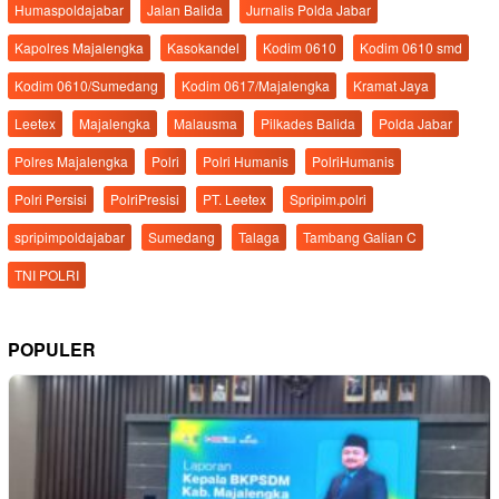
Humaspoldajabar
Jalan Balida
Jurnalis Polda Jabar
Kapolres Majalengka
Kasokandel
Kodim 0610
Kodim 0610 smd
Kodim 0610/Sumedang
Kodim 0617/Majalengka
Kramat Jaya
Leetex
Majalengka
Malausma
Pilkades Balida
Polda Jabar
Polres Majalengka
Polri
Polri Humanis
PolriHumanis
Polri Persisi
PolriPresisi
PT. Leetex
Spripim.polri
spripimpoldajabar
Sumedang
Talaga
Tambang Galian C
TNI POLRI
POPULER