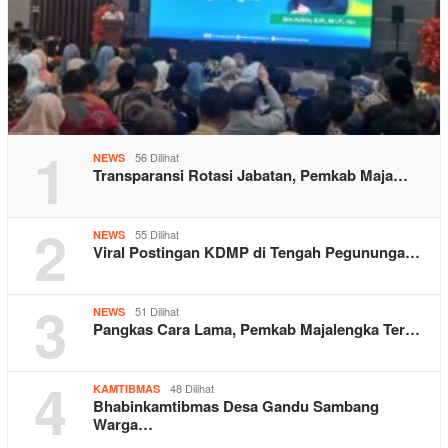
1
56 Dilihat
NEWS
Transparansi Rotasi Jabatan, Pemkab Maja…
2
55 Dilihat
NEWS
Viral Postingan KDMP di Tengah Pegununga…
3
51 Dilihat
NEWS
Pangkas Cara Lama, Pemkab Majalengka Ter…
4
48 Dilihat
KAMTIBMAS
Bhabinkamtibmas Desa Gandu Sambang
Warga…