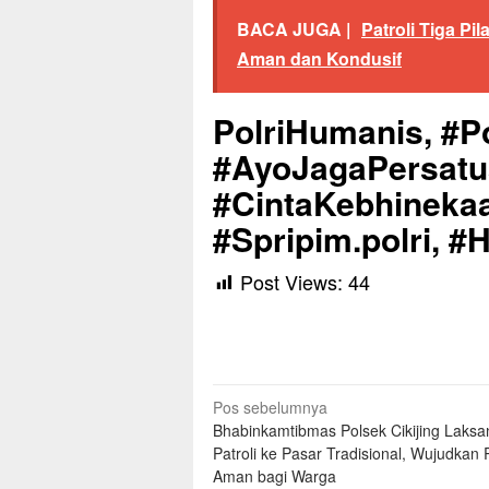
BACA JUGA |
Patroli Tiga P
Aman dan Kondusif
PolriHumanis, #Po
#AyoJagaPersat
#CintaKebhinekaa
#Spripim.polri, #
Post Views:
44
Navigasi
Pos sebelumnya
Bhabinkamtibmas Polsek Cikijing Laks
pos
Patroli ke Pasar Tradisional, Wujudkan
Aman bagi Warga