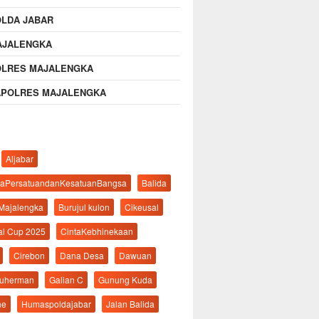
OLDA JABAR
AJALENGKA
OLRES MAJALENGKA
APOLRES MAJALENGKA
Aljabar
aPersatuandanKesatuanBangsa
Balida
 Majalengka
Burujul kulon
Cikeusal
al Cup 2025
CintaKebhinekaan
Cirebon
Dana Desa
Dawuan
suherman
Galian C
Gunung Kuda
ne
Humaspoldajabar
Jalan Balida