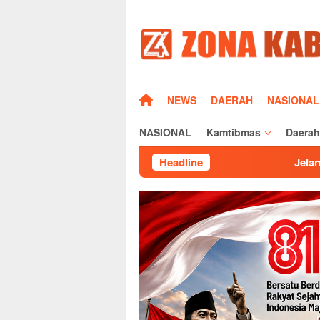
Loncat
ke
konten
HOME
NEWS
DAERAH
NASIONAL
NASIONAL
Kamtibmas
Daerah
Headline
Jelang Musda KNPI Maja