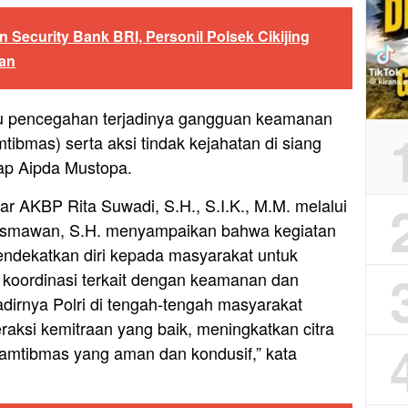
 Security Bank BRI, Personil Polsek Cikijing
an
 atau pencegahan terjadinya gangguan keamanan
tibmas) serta aksi tindak kejahatan di siang
ap Aipda Mustopa.
r AKBP Rita Suwadi, S.H., S.I.K., M.M. melalui
usmawan, S.H. menyampaikan bahwa kegiatan
endekatkan diri kepada masyarakat untuk
oordinasi terkait dengan keamanan dan
adirnya Polri di tengah-tengah masyarakat
teraksi kemitraan yang baik, meningkatkan citra
Kamtibmas yang aman dan kondusif,” kata