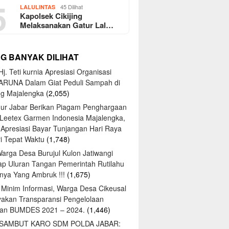
5
45 Dilihat
LALULINTAS
Kapolsek Cikijing
Melaksanakan Gatur Lal…
NG BANYAK DILIHAT
j. Teti kurnia Apresiasi Organisasi
ARUNA Dalam Giat Peduli Sampah di
ng Majalengka
(2,055)
ur Jabar Berikan Piagam Penghargaan
 Leetex Garmen Indonesia Majalengka,
 Apresiasi Bayar Tunjangan Hari Raya
tri Tepat Waktu
(1,748)
Warga Desa Burujul Kulon Jatiwangi
ap Uluran Tangan Pemerintah Rutilahu
ya Yang Ambruk !!!
(1,675)
 Minim Informasi, Warga Desa Cikeusal
yakan Transparansi Pengelolaan
an BUMDES 2021 – 2024.
(1,446)
 SAMBUT KARO SDM POLDA JABAR: