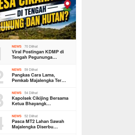
1
70 Dilihat
NEWS
Viral Postingan KDMP di
Tengah Pegununga…
2
59 Dilihat
NEWS
Pangkas Cara Lama,
Pemkab Majalengka Ter…
3
54 Dilihat
NEWS
Kapolsek Cikijing Bersama
Ketua Bhayangk…
4
52 Dilihat
NEWS
Pasca MT2 Lahan Sawah
Majalengka Diserbu…