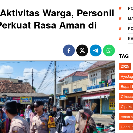
P
Aktivitas Warga, Personil
M
 Perkuat Rasa Aman di
P
K
TAG
2025
AyoJag
Bupati
Cikeus
Cipaku
eman 
Headli