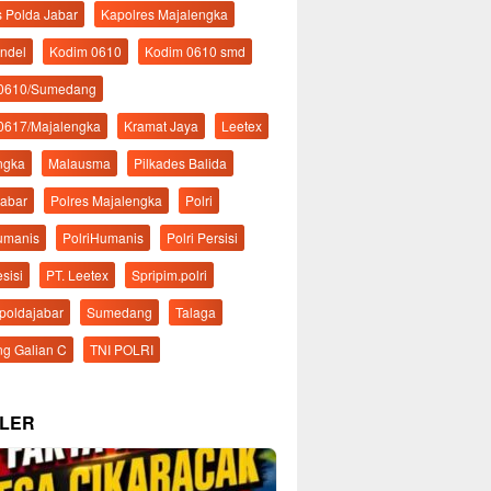
s Polda Jabar
Kapolres Majalengka
ndel
Kodim 0610
Kodim 0610 smd
 0610/Sumedang
0617/Majalengka
Kramat Jaya
Leetex
ngka
Malausma
Pilkades Balida
Jabar
Polres Majalengka
Polri
Humanis
PolriHumanis
Polri Persisi
esisi
PT. Leetex
Spripim.polri
mpoldajabar
Sumedang
Talaga
g Galian C
TNI POLRI
LER