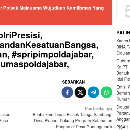
ilar Polsek Malausma Wujudkan Kamtibmas Yang
lriPresisi,
PALI
Kades H
uandanKesatuanBangsa,
BINA T
n, #spripimpoldajabar,
Cidula
Humaspoldajabar,
Gubern
Ke PT.
Bentuk
Idul Fi
SEBARKAN
Entis, 
Berhar
Rumahn
Diduga
Pos berikutnya
Pertan
anakan
Bhabinkamtibmas Polsek Talaga Sambangi
Anggar
 Rasa
Desa Binaan, Dukung Program Ketahanan
Pangan di Desa Gunungmanik
PISAH