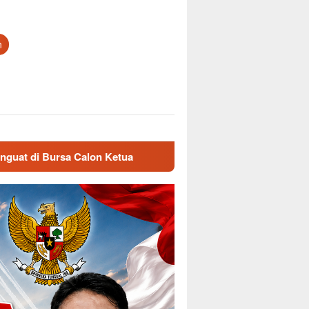
n
n Ketua
Sambut HUT Pramuka ke-65, Kwarcab Majalengk