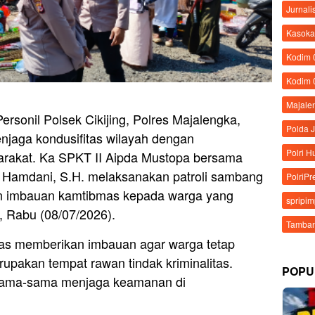
Jurnali
Kasoka
Kodim
Kodim 
Majale
rsonil Polsek Cikijing, Polres Majalengka,
Polda 
njaga kondusifitas wilayah dengan
Polri 
arakat. Ka SPKT II Aipda Mustopa bersama
r Hamdani, S.H. melaksanakan patroli sambang
PolriPr
an imbauan kamtibmas kepada warga yang
spripi
g, Rabu (08/07/2026).
Tamban
gas memberikan imbauan agar warga tetap
erupakan tempat rawan tindak kriminalitas.
POPU
rsama-sama menjaga keamanan di