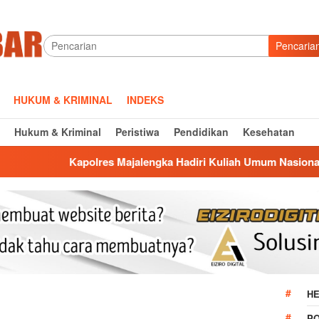
Pencaria
HUKUM & KRIMINAL
INDEKS
Hukum & Kriminal
Peristiwa
Pendidikan
Kesehatan
lres Majalengka Hadiri Kuliah Umum Nasional Bersama Kepala
HE
P