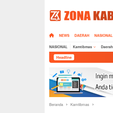
Loncat
ke
konten
HOME
NEWS
DAERAH
NASIONAL
NASIONAL
Kamtibmas
Daerah
Headline
Kapo
Beranda
Kamtibmas