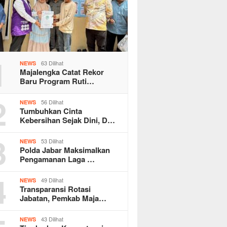
1
63 Dilihat
NEWS
Majalengka Catat Rekor
Baru Program Ruti…
2
56 Dilihat
NEWS
Tumbuhkan Cinta
Kebersihan Sejak Dini, D…
3
53 Dilihat
NEWS
Polda Jabar Maksimalkan
Pengamanan Laga …
4
49 Dilihat
NEWS
Transparansi Rotasi
Jabatan, Pemkab Maja…
43 Dilihat
NEWS