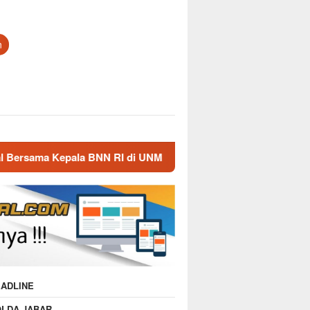
n
 BNN RI di UNMA
Nostalgia Masa Dinas, Kepala BNN RI 
ADLINE
OLDA JABAR