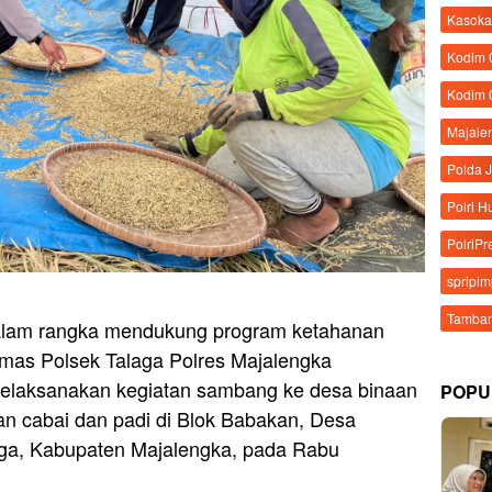
Kasoka
Kodim
Kodim 
Majale
Polda 
Polri 
PolriPr
spripi
Tamban
alam rangka mendukung program ketahanan
mas Polsek Talaga Polres Majalengka
aksanakan kegiatan sambang ke desa binaan
POPU
an cabai dan padi di Blok Babakan, Desa
ga, Kabupaten Majalengka, pada Rabu