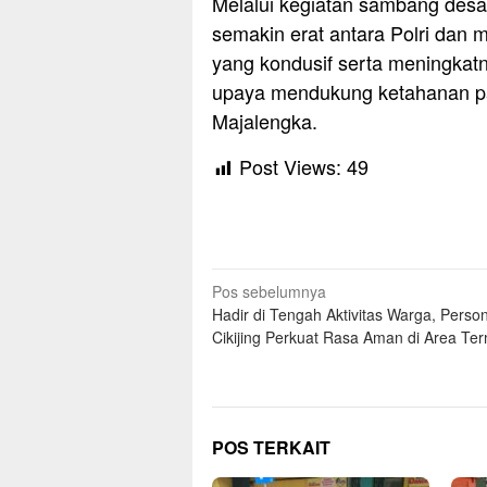
Melalui kegiatan sambang desa 
semakin erat antara Polri dan m
yang kondusif serta meningkatn
upaya mendukung ketahanan pa
Majalengka.
Post Views:
49
Navigasi
Pos sebelumnya
Hadir di Tengah Aktivitas Warga, Person
pos
Cikijing Perkuat Rasa Aman di Area Ter
POS TERKAIT