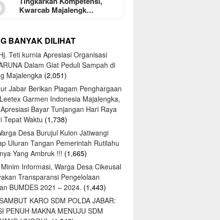
5
Tingkarkan Kompetensi,
Kwarcab Majalengk…
NG BANYAK DILIHAT
j. Teti kurnia Apresiasi Organisasi
ARUNA Dalam Giat Peduli Sampah di
ng Majalengka
(2,051)
ur Jabar Berikan Piagam Penghargaan
 Leetex Garmen Indonesia Majalengka,
 Apresiasi Bayar Tunjangan Hari Raya
tri Tepat Waktu
(1,738)
Warga Desa Burujul Kulon Jatiwangi
ap Uluran Tangan Pemerintah Rutilahu
ya Yang Ambruk !!!
(1,665)
 Minim Informasi, Warga Desa Cikeusal
yakan Transparansi Pengelolaan
an BUMDES 2021 – 2024.
(1,443)
 SAMBUT KARO SDM POLDA JABAR:
SI PENUH MAKNA MENUJU SDM