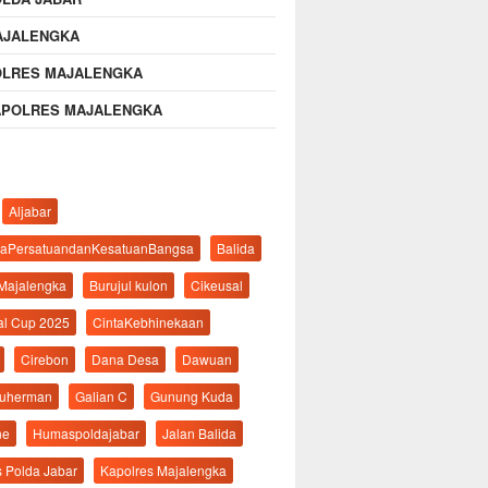
AJALENGKA
OLRES MAJALENGKA
APOLRES MAJALENGKA
Aljabar
aPersatuandanKesatuanBangsa
Balida
 Majalengka
Burujul kulon
Cikeusal
al Cup 2025
CintaKebhinekaan
Cirebon
Dana Desa
Dawuan
suherman
Galian C
Gunung Kuda
ne
Humaspoldajabar
Jalan Balida
s Polda Jabar
Kapolres Majalengka