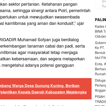
kan sektor pertanian. Ketahanan pangan
ama, sehingga sinergi antara Polri, pemerintah
diperlukan untuk mewujudkan swasembada
PALI
asi kamtibmas yang aman dan kondusif,” ujar
Kades H
BINA T
Cidula
RIGADIR Muhamad Sofyan juga berdialog
Gubern
perkembangan tanaman cabai dan padi, serta
Ke PT.
mtibmas agar masyarakat tetap menjaga
Bentuk
Idul Fi
atkan kebersamaan, dan segera melaporkan
Entis, 
la mengetahui adanya potensi gangguan
Berhar
Rumahn
Diduga
Pertan
mbang Warga Desa Gunung Kuning, Berikan
Anggar
lantikan Kepala Daerah Kabupaten Majalengka
PISAH
TRADI