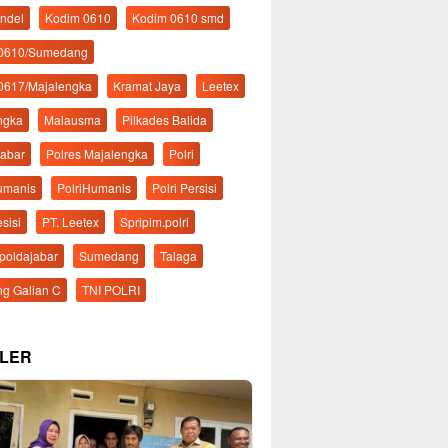
ndel
Kodim 0610
Kodim 0610 smd
 0610/Sumedang
0617/Majalengka
Kramat Jaya
Leetex
ngka
Malausma
Pilkades Balida
Jabar
Polres Majalengka
Polri
Humanis
PolriHumanis
Polri Persisi
esisi
PT. Leetex
Spripim.polri
mpoldajabar
Sumedang
Talaga
g Galian C
TNI POLRI
LER