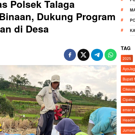
s Polsek Talaga
M
Binaan, Dukung Program
P
an di Desa
K
TAG
2025
AyoJag
Bupati
Cikeus
Cipaku
eman 
Headli
Jurnali