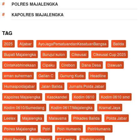
POLRES MAJALENGKA
KAPOLRES MAJALENGKA
TAG
2025
Aljabar
AyoJagaPersatuandanKesatuanBangsa
Balida
Bupati Majalengka
Burujul kulon
Cikeusal
Cikeusal Cup 2025
CintaKebhinekaan
Cipaku
Cirebon
Dana Desa
Dawuan
eman suherman
Galian C
Gunung Kuda
Headline
Humaspoldajabar
Jalan Balida
Jurnalis Polda Jabar
Kapolres Majalengka
Kasokandel
Kodim 0610
Kodim 0610 smd
Kodim 0610/Sumedang
Kodim 0617/Majalengka
Kramat Jaya
Leetex
Majalengka
Malausma
Pilkades Balida
Polda Jabar
Polres Majalengka
Polri
Polri Humanis
PolriHumanis
Polri Persisi
PolriPresisi
PT. Leetex
Spripim.polri