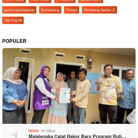
spripimpoldajabar
Sumedang
Talaga
Tambang Galian C
TNI POLRI
POPULER
1
61 Dilihat
NEWS
Majalengka Catat Rekor Baru Program Ruti…