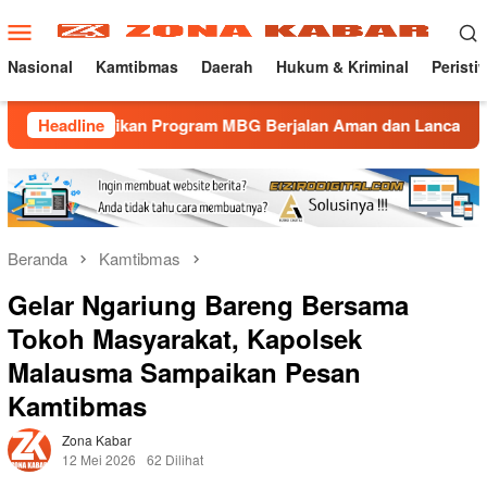
Loncat
Menu
ke
Mobile
konten
Nasional
Kamtibmas
Daerah
Hukum & Kriminal
Peristi
tikan Program MBG Berjalan Aman dan Lancar
Headline
Gatur Lal
Beranda
Kamtibmas
Gelar Ngariung Bareng Bersama
Tokoh Masyarakat, Kapolsek
Malausma Sampaikan Pesan
Kamtibmas
Zona Kabar
12 Mei 2026
62 Dilihat