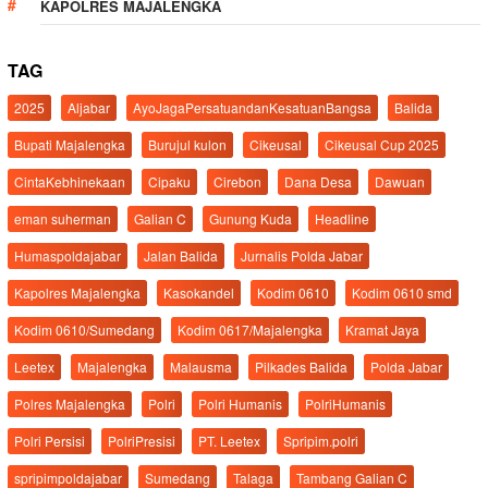
KAPOLRES MAJALENGKA
TAG
2025
Aljabar
AyoJagaPersatuandanKesatuanBangsa
Balida
Bupati Majalengka
Burujul kulon
Cikeusal
Cikeusal Cup 2025
CintaKebhinekaan
Cipaku
Cirebon
Dana Desa
Dawuan
eman suherman
Galian C
Gunung Kuda
Headline
Humaspoldajabar
Jalan Balida
Jurnalis Polda Jabar
Kapolres Majalengka
Kasokandel
Kodim 0610
Kodim 0610 smd
Kodim 0610/Sumedang
Kodim 0617/Majalengka
Kramat Jaya
Leetex
Majalengka
Malausma
Pilkades Balida
Polda Jabar
Polres Majalengka
Polri
Polri Humanis
PolriHumanis
Polri Persisi
PolriPresisi
PT. Leetex
Spripim.polri
spripimpoldajabar
Sumedang
Talaga
Tambang Galian C