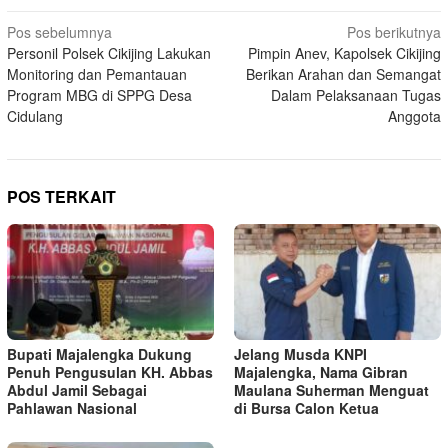
Navigasi
Pos sebelumnya
Pos berikutnya
Personil Polsek Cikijing Lakukan
Pimpin Anev, Kapolsek Cikijing
pos
Monitoring dan Pemantauan
Berikan Arahan dan Semangat
Program MBG di SPPG Desa
Dalam Pelaksanaan Tugas
Cidulang
Anggota
POS TERKAIT
Bupati Majalengka Dukung
Jelang Musda KNPI
Penuh Pengusulan KH. Abbas
Majalengka, Nama Gibran
Abdul Jamil Sebagai
Maulana Suherman Menguat
Pahlawan Nasional
di Bursa Calon Ketua