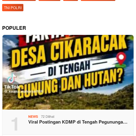
TNI POLRI
POPULER
1
72 Dilihat
NEWS
Viral Postingan KDMP di Tengah Pegununga…