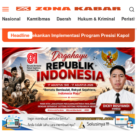
Loncat
Menu
ke
Mobile
konten
Nasional
Kamtibmas
Daerah
Hukum & Kriminal
Peristi
ankan Implementasi Program Presisi Kapolri
Headline
Mantapkan 