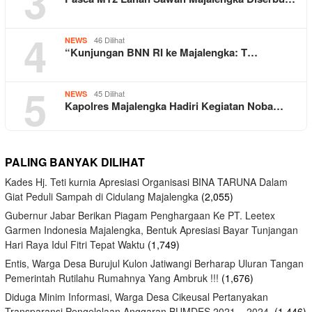
3
4
46 Dilihat
NEWS
“Kunjungan BNN RI ke Majalengka: T…
5
45 Dilihat
NEWS
Kapolres Majalengka Hadiri Kegiatan Noba…
PALING BANYAK DILIHAT
Kades Hj. Teti kurnia Apresiasi Organisasi BINA TARUNA Dalam
Giat Peduli Sampah di Cidulang Majalengka
(2,055)
Gubernur Jabar Berikan Piagam Penghargaan Ke PT. Leetex
Garmen Indonesia Majalengka, Bentuk Apresiasi Bayar Tunjangan
Hari Raya Idul Fitri Tepat Waktu
(1,749)
Entis, Warga Desa Burujul Kulon Jatiwangi Berharap Uluran Tangan
Pemerintah Rutilahu Rumahnya Yang Ambruk !!!
(1,676)
Diduga Minim Informasi, Warga Desa Cikeusal Pertanyakan
Transparansi Pengelolaan Anggaran BUMDES 2021 – 2024.
(1,446)