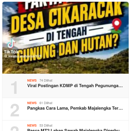
1
74 Dilihat
NEWS
Viral Postingan KDMP di Tengah Pegununga…
2
61 Dilihat
NEWS
Pangkas Cara Lama, Pemkab Majalengka Ter…
53 Dilihat
NEWS
Pasca MT2 Lahan Sawah Majalengka Diserbu…