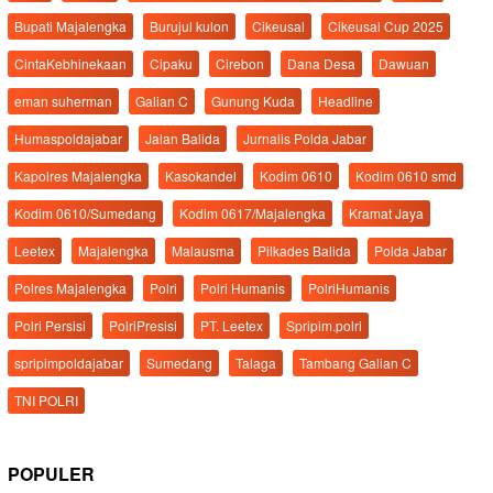
Bupati Majalengka
Burujul kulon
Cikeusal
Cikeusal Cup 2025
CintaKebhinekaan
Cipaku
Cirebon
Dana Desa
Dawuan
eman suherman
Galian C
Gunung Kuda
Headline
Humaspoldajabar
Jalan Balida
Jurnalis Polda Jabar
Kapolres Majalengka
Kasokandel
Kodim 0610
Kodim 0610 smd
Kodim 0610/Sumedang
Kodim 0617/Majalengka
Kramat Jaya
Leetex
Majalengka
Malausma
Pilkades Balida
Polda Jabar
Polres Majalengka
Polri
Polri Humanis
PolriHumanis
Polri Persisi
PolriPresisi
PT. Leetex
Spripim.polri
spripimpoldajabar
Sumedang
Talaga
Tambang Galian C
TNI POLRI
POPULER