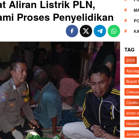
 Aliran Listrik PLN,
M
lami Proses Penyelidikan
P
K
TAG
2025
AyoJag
Bupati
Cikeus
Cipaku
eman 
Headli
Jurnali