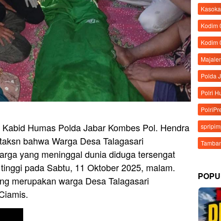
Kasoka
Kodim
Kodim 
Majale
Polda 
Polri 
PolriPr
 – Kabid Humas Polda Jabar Kombes Pol. Hendra
spripi
taksn bahwa Warga Desa Talagasari
Tamban
arga yang meninggal dunia diduga tersengat
n tinggi pada Sabtu, 11 Oktober 2025, malam.
POPU
yang merupakan warga Desa Talagasari
Ciamis.