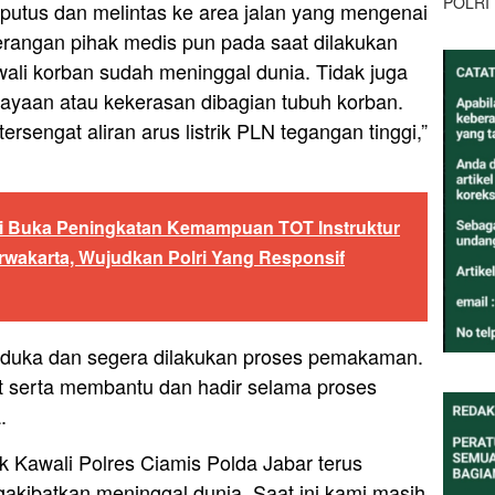
POLRI
g putus dan melintas ke area jalan yang mengenai
erangan pihak medis pun pada saat dilakukan
li korban sudah meninggal dunia. Tidak juga
ayaan atau kekerasan dibagian tubuh korban.
rsengat aliran arus listrik PLN tegangan tinggi,”
i Buka Peningkatan Kemampuan TOT Instruktur
urwakarta, Wujudkan Polri Yang Responsif
duka dan segera dilakukan proses pemakaman.
t serta membantu dan hadir selama proses
.
 Kawali Polres Ciamis Polda Jabar terus
akibatkan meninggal dunia. Saat ini kami masih