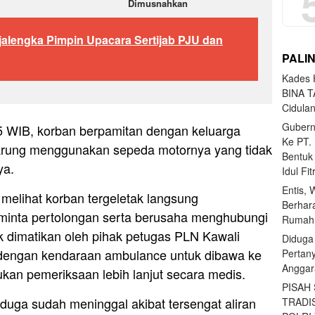
Dimusnahkan
jalengka Pimpin Upacara Sertijab PJU dan
PALI
Kades H
BINA T
Cidula
Gubern
5 WIB, korban berpamitan dengan keluarga
Ke PT.
warung menggunakan sepeda motornya yang tidak
Bentuk
ya.
Idul Fi
Entis, 
 melihat korban tergeletak langsung
Berhar
inta pertolongan serta berusaha menghubungi
Rumahn
ik dimatikan oleh pihak petugas PLN Kawali
Diduga
 dengan kendaraan ambulance untuk dibawa ke
Pertan
Anggar
kan pemeriksaan lebih lanjut secara medis.
PISAH
duga sudah meninggal akibat tersengat aliran
TRADI