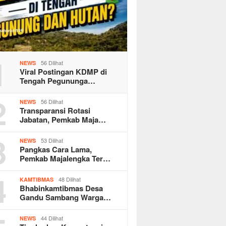
1
56 Dilihat
NEWS
Viral Postingan KDMP di
Tengah Pegununga…
2
56 Dilihat
NEWS
Transparansi Rotasi
Jabatan, Pemkab Maja…
3
53 Dilihat
NEWS
Pangkas Cara Lama,
Pemkab Majalengka Ter…
4
48 Dilihat
KAMTIBMAS
Bhabinkamtibmas Desa
Gandu Sambang Warga…
44 Dilihat
NEWS