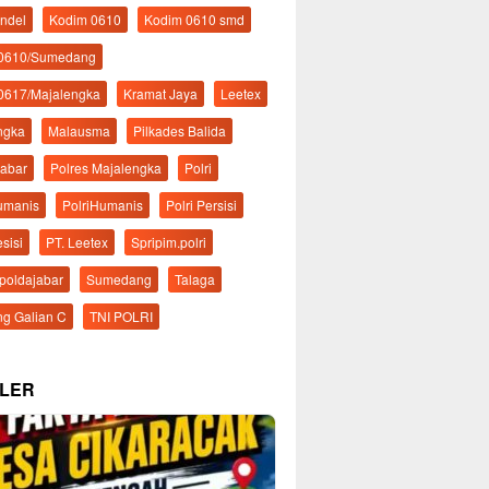
ndel
Kodim 0610
Kodim 0610 smd
 0610/Sumedang
0617/Majalengka
Kramat Jaya
Leetex
ngka
Malausma
Pilkades Balida
Jabar
Polres Majalengka
Polri
Humanis
PolriHumanis
Polri Persisi
esisi
PT. Leetex
Spripim.polri
mpoldajabar
Sumedang
Talaga
g Galian C
TNI POLRI
LER