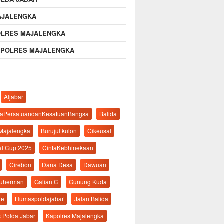
AJALENGKA
OLRES MAJALENGKA
APOLRES MAJALENGKA
Aljabar
aPersatuandanKesatuanBangsa
Balida
 Majalengka
Burujul kulon
Cikeusal
al Cup 2025
CintaKebhinekaan
Cirebon
Dana Desa
Dawuan
suherman
Galian C
Gunung Kuda
ne
Humaspoldajabar
Jalan Balida
s Polda Jabar
Kapolres Majalengka