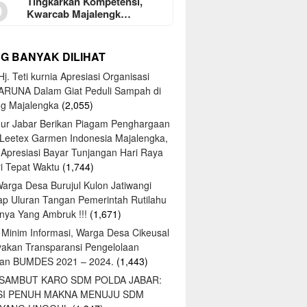
5
Tingkarkan Kompetensi,
Kwarcab Majalengk…
NG BANYAK DILIHAT
j. Teti kurnia Apresiasi Organisasi
ARUNA Dalam Giat Peduli Sampah di
ng Majalengka
(2,055)
ur Jabar Berikan Piagam Penghargaan
 Leetex Garmen Indonesia Majalengka,
 Apresiasi Bayar Tunjangan Hari Raya
tri Tepat Waktu
(1,744)
Warga Desa Burujul Kulon Jatiwangi
ap Uluran Tangan Pemerintah Rutilahu
ya Yang Ambruk !!!
(1,671)
 Minim Informasi, Warga Desa Cikeusal
yakan Transparansi Pengelolaan
an BUMDES 2021 – 2024.
(1,443)
 SAMBUT KARO SDM POLDA JABAR:
SI PENUH MAKNA MENUJU SDM