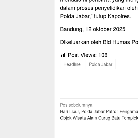
dalam proses penyelidikan ole
Polda Jabar,” tutup Kapolres.
Bandung, 12 oktober 2025
Dikeluarkan oleh Bid Humas Po
Post Views:
108
Headline
Polda Jabar
Navigasi
Pos sebelumnya
Hari Libur, Polda Jabar Patroli Pengam
pos
Objek Wisata Alam Curug Batu Temple