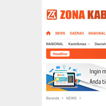
Loncat
ke
konten
HOME
NEWS
DAERAH
NASIONAL
NASIONAL
Kamtibmas
Daerah
Headline
D
Beranda
NEWS