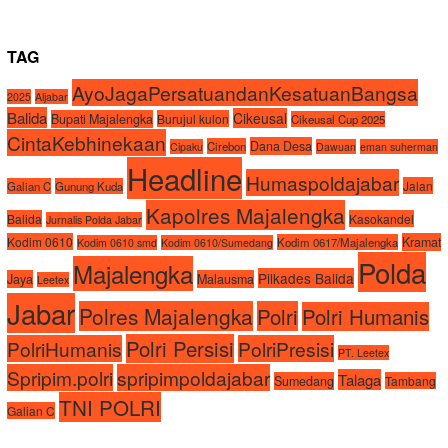
TAG
AyoJagaPersatuandanKesatuanBangsa
2025
Aljabar
Balida
Cikeusal
Bupati Majalengka
Burujul kulon
Cikeusal Cup 2025
CintaKebhinekaan
Dana Desa
Cirebon
Cipaku
Dawuan
eman suherman
Headline
Humaspoldajabar
Jalan
Galian C
Gunung Kuda
Kapolres Majalengka
Balida
Kasokandel
Jurnalis Polda Jabar
Kodim 0610
Kramat
Kodim 0617/Majalengka
Kodim 0610 smd
Kodim 0610/Sumedang
Polda
Majalengka
Pilkades Balida
Jaya
Malausma
Leetex
Jabar
Polres Majalengka
Polri
Polri Humanis
Polri Persisi
PolriHumanis
PolriPresisi
PT. Leetex
Spripim.polri
spripimpoldajabar
Talaga
Sumedang
Tambang
TNI POLRI
Galian C