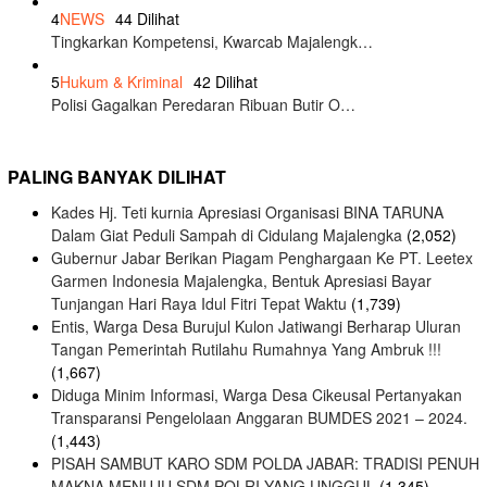
4
NEWS
44 Dilihat
Tingkarkan Kompetensi, Kwarcab Majalengk…
5
Hukum & Kriminal
42 Dilihat
Polisi Gagalkan Peredaran Ribuan Butir O…
PALING BANYAK DILIHAT
Kades Hj. Teti kurnia Apresiasi Organisasi BINA TARUNA
Dalam Giat Peduli Sampah di Cidulang Majalengka
(2,052)
Gubernur Jabar Berikan Piagam Penghargaan Ke PT. Leetex
Garmen Indonesia Majalengka, Bentuk Apresiasi Bayar
Tunjangan Hari Raya Idul Fitri Tepat Waktu
(1,739)
Entis, Warga Desa Burujul Kulon Jatiwangi Berharap Uluran
Tangan Pemerintah Rutilahu Rumahnya Yang Ambruk !!!
(1,667)
Diduga Minim Informasi, Warga Desa Cikeusal Pertanyakan
Transparansi Pengelolaan Anggaran BUMDES 2021 – 2024.
(1,443)
PISAH SAMBUT KARO SDM POLDA JABAR: TRADISI PENUH
MAKNA MENUJU SDM POLRI YANG UNGGUL
(1,345)