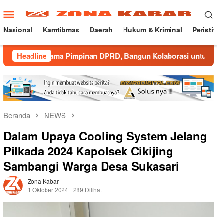
Loncat
Menu
ke
Mobile
konten
Nasional
Kamtibmas
Daerah
Hukum & Kriminal
Peristi
ma Pimpinan DPRD, Bangun Kolaborasi untuk Majalengka Kondu
Headline
Beranda
NEWS
Dalam Upaya Cooling System Jelang
Pilkada 2024 Kapolsek Cikijing
Sambangi Warga Desa Sukasari
Zona Kabar
1 Oktober 2024
289 Dilihat