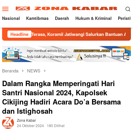
Loncat
Menu
ke
Mobile
konten
Nasional
Kamtibmas
Daerah
Hukum & Kriminal
Peristi
asa, Koramil Jatiwangi Salurkan Bantuan Air Bersih untuk Wa
Headline
Beranda
NEWS
Dalam Rangka Memperingati Hari
Santri Nasional 2024, Kapolsek
Cikijing Hadiri Acara Do’a Bersama
dan Istighosah
Zona Kabar
24 Oktober 2024
180 Dilihat