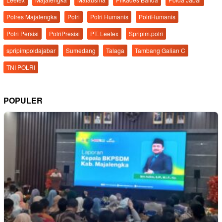
Polres Majalengka
Polri
Polri Humanis
PolriHumanis
Polri Persisi
PolriPresisi
PT. Leetex
Spripim.polri
spripimpoldajabar
Sumedang
Talaga
Tambang Galian C
TNI POLRI
POPULER