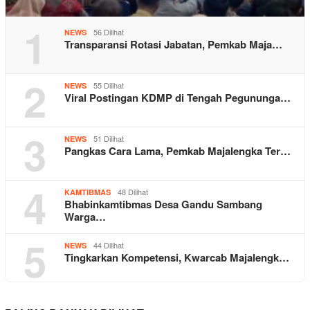
1
56 Dilihat
NEWS
Transparansi Rotasi Jabatan, Pemkab Maja…
2
55 Dilihat
NEWS
Viral Postingan KDMP di Tengah Pegununga…
3
51 Dilihat
NEWS
Pangkas Cara Lama, Pemkab Majalengka Ter…
4
48 Dilihat
KAMTIBMAS
Bhabinkamtibmas Desa Gandu Sambang
Warga…
5
44 Dilihat
NEWS
Tingkarkan Kompetensi, Kwarcab Majalengk…