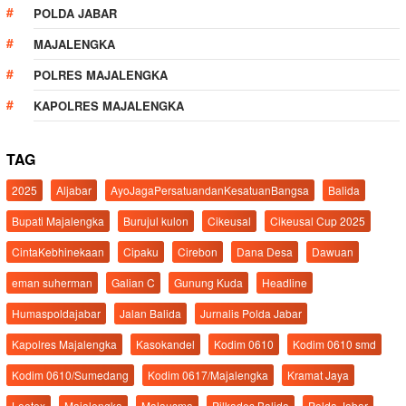
POLDA JABAR
MAJALENGKA
POLRES MAJALENGKA
KAPOLRES MAJALENGKA
TAG
2025
Aljabar
AyoJagaPersatuandanKesatuanBangsa
Balida
Bupati Majalengka
Burujul kulon
Cikeusal
Cikeusal Cup 2025
CintaKebhinekaan
Cipaku
Cirebon
Dana Desa
Dawuan
eman suherman
Galian C
Gunung Kuda
Headline
Humaspoldajabar
Jalan Balida
Jurnalis Polda Jabar
Kapolres Majalengka
Kasokandel
Kodim 0610
Kodim 0610 smd
Kodim 0610/Sumedang
Kodim 0617/Majalengka
Kramat Jaya
Leetex
Majalengka
Malausma
Pilkades Balida
Polda Jabar