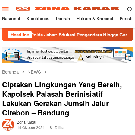
Loncat
Menu
ke
Mobile
konten
Nasional
Kamtibmas
Daerah
Hukum & Kriminal
Peristi
Polda Jabar: Edukasi Pengendara Hingga Ganti Knalpot Sukarel
Headline
Beranda
NEWS
Ciptakan Lingkungan Yang Bersih,
Kapolsek Palasah Berinisiatif
Lakukan Gerakan Jumsih Jalur
Cirebon – Bandung
Zona Kabar
19 Oktober 2024
181 Dilihat