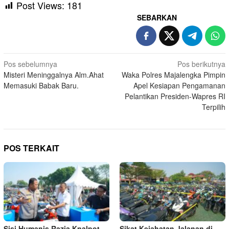
Post Views:
181
SEBARKAN
Navigasi
Pos sebelumnya
Pos berikutnya
Misteri Meninggalnya Alm.Ahat
Waka Polres Majalengka Pimpin
pos
Memasuki Babak Baru.
Apel Kesiapan Pengamanan
Pelantikan Presiden-Wapres RI
Terpilih
POS TERKAIT
Sisi Humanis Razia Knalpot
Sikat Kejahatan Jalanan di