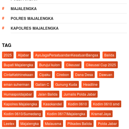
MAJALENGKA
POLRES MAJALENGKA
KAPOLRES MAJALENGKA
TAG
2025
Aljabar
AyoJagaPersatuandanKesatuanBangsa
Balida
Bupati Majalengka
Burujul kulon
Cikeusal
Cikeusal Cup 2025
CintaKebhinekaan
Cipaku
Cirebon
Dana Desa
Dawuan
eman suherman
Galian C
Gunung Kuda
Headline
Humaspoldajabar
Jalan Balida
Jurnalis Polda Jabar
Kapolres Majalengka
Kasokandel
Kodim 0610
Kodim 0610 smd
Kodim 0610/Sumedang
Kodim 0617/Majalengka
Kramat Jaya
Leetex
Majalengka
Malausma
Pilkades Balida
Polda Jabar