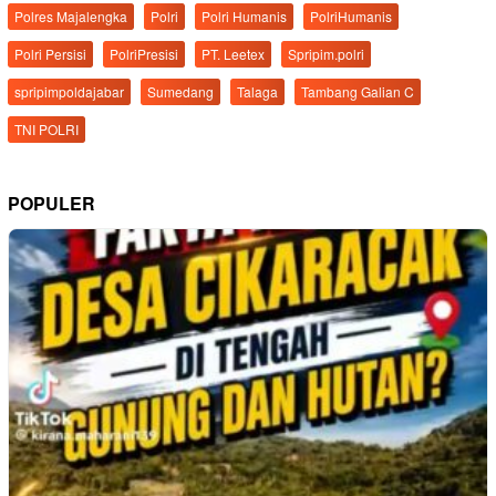
Polres Majalengka
Polri
Polri Humanis
PolriHumanis
Polri Persisi
PolriPresisi
PT. Leetex
Spripim.polri
spripimpoldajabar
Sumedang
Talaga
Tambang Galian C
TNI POLRI
POPULER