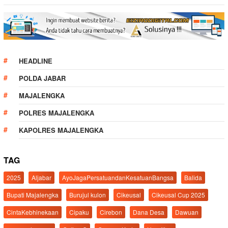
HEADLINE
POLDA JABAR
MAJALENGKA
POLRES MAJALENGKA
KAPOLRES MAJALENGKA
TAG
2025
Aljabar
AyoJagaPersatuandanKesatuanBangsa
Balida
Bupati Majalengka
Burujul kulon
Cikeusal
Cikeusal Cup 2025
CintaKebhinekaan
Cipaku
Cirebon
Dana Desa
Dawuan