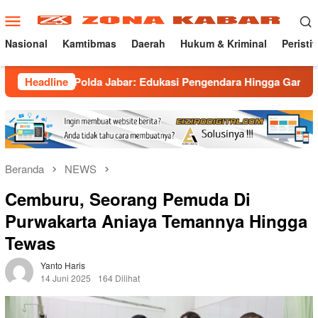
Loncat
Menu
ke
Mobile
konten
Nasional
Kamtibmas
Daerah
Hukum & Kriminal
Peristi
ng Polda Jabar: Edukasi Pengendara Hingga Ganti Knalpot Suka
Headline
Beranda
NEWS
Cemburu, Seorang Pemuda Di
Purwakarta Aniaya Temannya Hingga
Tewas
Yanto Haris
14 Juni 2025
164 Dilihat