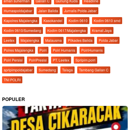
eman suherman
Galian C
Gunung Kuda
Headline
Humaspoldajabar
Jalan Balida
Jurnalis Polda Jabar
Kapolres Majalengka
Kasokandel
Kodim 0610
Kodim 0610 smd
Kodim 0610/Sumedang
Kodim 0617/Majalengka
Kramat Jaya
Leetex
Majalengka
Malausma
Pilkades Balida
Polda Jabar
Polres Majalengka
Polri
Polri Humanis
PolriHumanis
Polri Persisi
PolriPresisi
PT. Leetex
Spripim.polri
spripimpoldajabar
Sumedang
Talaga
Tambang Galian C
TNI POLRI
POPULER