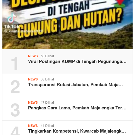
1
53 Dilihat
NEWS
Viral Postingan KDMP di Tengah Pegununga…
2
53 Dilihat
NEWS
Transparansi Rotasi Jabatan, Pemkab Maja…
3
47 Dilihat
NEWS
Pangkas Cara Lama, Pemkab Majalengka Ter…
4
44 Dilihat
NEWS
Tingkarkan Kompetensi, Kwarcab Majalengk…