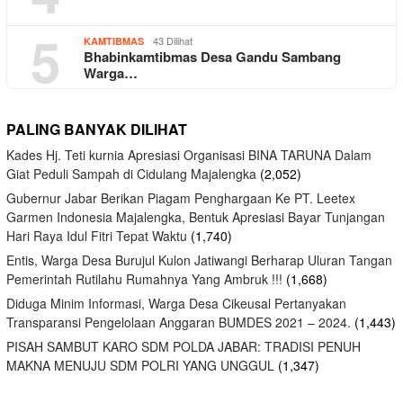
5
43 Dilihat
KAMTIBMAS
Bhabinkamtibmas Desa Gandu Sambang
Warga…
PALING BANYAK DILIHAT
Kades Hj. Teti kurnia Apresiasi Organisasi BINA TARUNA Dalam
Giat Peduli Sampah di Cidulang Majalengka
(2,052)
Gubernur Jabar Berikan Piagam Penghargaan Ke PT. Leetex
Garmen Indonesia Majalengka, Bentuk Apresiasi Bayar Tunjangan
Hari Raya Idul Fitri Tepat Waktu
(1,740)
Entis, Warga Desa Burujul Kulon Jatiwangi Berharap Uluran Tangan
Pemerintah Rutilahu Rumahnya Yang Ambruk !!!
(1,668)
Diduga Minim Informasi, Warga Desa Cikeusal Pertanyakan
Transparansi Pengelolaan Anggaran BUMDES 2021 – 2024.
(1,443)
PISAH SAMBUT KARO SDM POLDA JABAR: TRADISI PENUH
MAKNA MENUJU SDM POLRI YANG UNGGUL
(1,347)