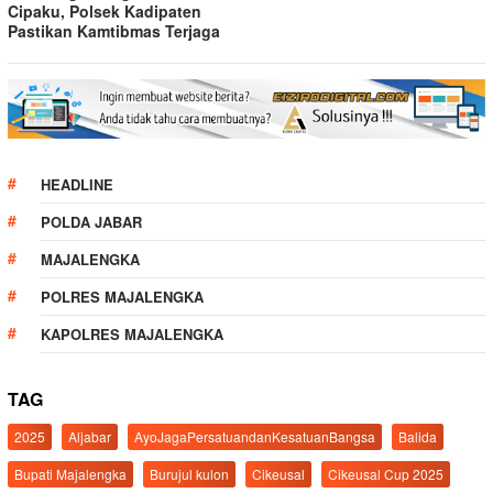
Cipaku, Polsek Kadipaten
Pastikan Kamtibmas Terjaga
HEADLINE
POLDA JABAR
MAJALENGKA
POLRES MAJALENGKA
KAPOLRES MAJALENGKA
TAG
2025
Aljabar
AyoJagaPersatuandanKesatuanBangsa
Balida
Bupati Majalengka
Burujul kulon
Cikeusal
Cikeusal Cup 2025