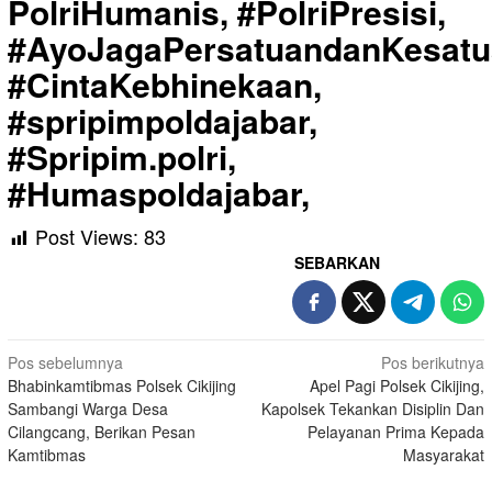
PolriHumanis, #PolriPresisi,
#AyoJagaPersatuandanKesatu
#CintaKebhinekaan,
#spripimpoldajabar,
#Spripim.polri,
#Humaspoldajabar,
Post Views:
83
SEBARKAN
Navigasi
Pos sebelumnya
Pos berikutnya
Bhabinkamtibmas Polsek Cikijing
Apel Pagi Polsek Cikijing,
pos
Sambangi Warga Desa
Kapolsek Tekankan Disiplin Dan
Cilangcang, Berikan Pesan
Pelayanan Prima Kepada
Kamtibmas
Masyarakat