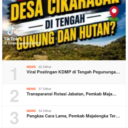
1
62 Dilihat
NEWS
Viral Postingan KDMP di Tengah Pegununga…
2
57 Dilihat
NEWS
Transparansi Rotasi Jabatan, Pemkab Maja…
3
54 Dilihat
NEWS
Pangkas Cara Lama, Pemkab Majalengka Ter…