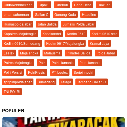
CintaKebhinekaan
Cipaku
Cirebon
Dana Desa
Dawuan
eman suherman
Galian C
Gunung Kuda
Headline
Humaspoldajabar
Jalan Balida
Jurnalis Polda Jabar
Kapolres Majalengka
Kasokandel
Kodim 0610
Kodim 0610 smd
Kodim 0610/Sumedang
Kodim 0617/Majalengka
Kramat Jaya
Leetex
Majalengka
Malausma
Pilkades Balida
Polda Jabar
Polres Majalengka
Polri
Polri Humanis
PolriHumanis
Polri Persisi
PolriPresisi
PT. Leetex
Spripim.polri
spripimpoldajabar
Sumedang
Talaga
Tambang Galian C
TNI POLRI
POPULER