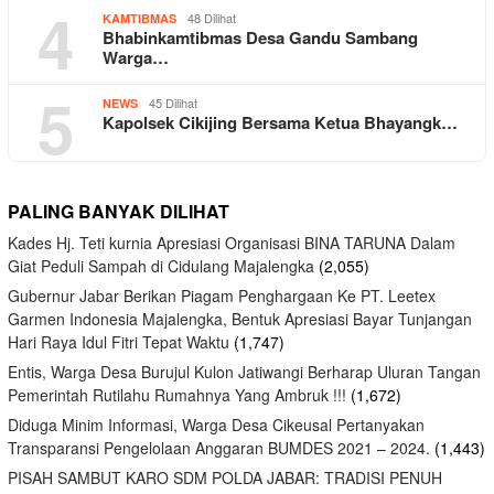
4
48 Dilihat
KAMTIBMAS
Bhabinkamtibmas Desa Gandu Sambang
Warga…
5
45 Dilihat
NEWS
Kapolsek Cikijing Bersama Ketua Bhayangk…
PALING BANYAK DILIHAT
Kades Hj. Teti kurnia Apresiasi Organisasi BINA TARUNA Dalam
Giat Peduli Sampah di Cidulang Majalengka
(2,055)
Gubernur Jabar Berikan Piagam Penghargaan Ke PT. Leetex
Garmen Indonesia Majalengka, Bentuk Apresiasi Bayar Tunjangan
Hari Raya Idul Fitri Tepat Waktu
(1,747)
Entis, Warga Desa Burujul Kulon Jatiwangi Berharap Uluran Tangan
Pemerintah Rutilahu Rumahnya Yang Ambruk !!!
(1,672)
Diduga Minim Informasi, Warga Desa Cikeusal Pertanyakan
Transparansi Pengelolaan Anggaran BUMDES 2021 – 2024.
(1,443)
PISAH SAMBUT KARO SDM POLDA JABAR: TRADISI PENUH