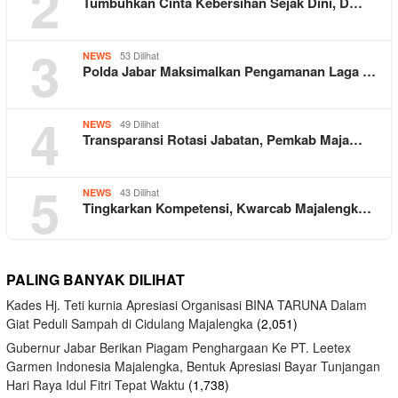
2
Tumbuhkan Cinta Kebersihan Sejak Dini, D…
3
53 Dilihat
NEWS
Polda Jabar Maksimalkan Pengamanan Laga …
4
49 Dilihat
NEWS
Transparansi Rotasi Jabatan, Pemkab Maja…
5
43 Dilihat
NEWS
Tingkarkan Kompetensi, Kwarcab Majalengk…
PALING BANYAK DILIHAT
Kades Hj. Teti kurnia Apresiasi Organisasi BINA TARUNA Dalam
Giat Peduli Sampah di Cidulang Majalengka
(2,051)
Gubernur Jabar Berikan Piagam Penghargaan Ke PT. Leetex
Garmen Indonesia Majalengka, Bentuk Apresiasi Bayar Tunjangan
Hari Raya Idul Fitri Tepat Waktu
(1,738)