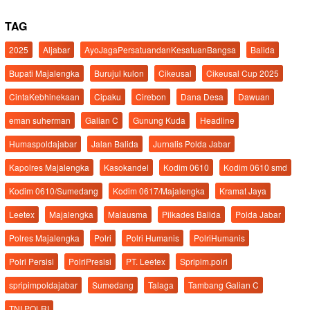
TAG
2025
Aljabar
AyoJagaPersatuandanKesatuanBangsa
Balida
Bupati Majalengka
Burujul kulon
Cikeusal
Cikeusal Cup 2025
CintaKebhinekaan
Cipaku
Cirebon
Dana Desa
Dawuan
eman suherman
Galian C
Gunung Kuda
Headline
Humaspoldajabar
Jalan Balida
Jurnalis Polda Jabar
Kapolres Majalengka
Kasokandel
Kodim 0610
Kodim 0610 smd
Kodim 0610/Sumedang
Kodim 0617/Majalengka
Kramat Jaya
Leetex
Majalengka
Malausma
Pilkades Balida
Polda Jabar
Polres Majalengka
Polri
Polri Humanis
PolriHumanis
Polri Persisi
PolriPresisi
PT. Leetex
Spripim.polri
spripimpoldajabar
Sumedang
Talaga
Tambang Galian C
TNI POLRI