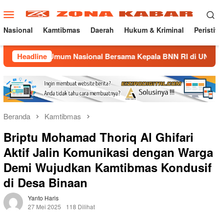
Loncat
Menu
ke
Mobile
konten
Nasional
Kamtibmas
Daerah
Hukum & Kriminal
Peristi
ah Umum Nasional Bersama Kepala BNN RI di UNMA
Headline
Nost
Beranda
Kamtibmas
Briptu Mohamad Thoriq Al Ghifari
Aktif Jalin Komunikasi dengan Warga
Demi Wujudkan Kamtibmas Kondusif
di Desa Binaan
Yanto Haris
27 Mei 2025
118 Dilihat