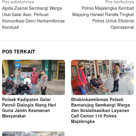
Navigasi
Pos sebelumnya
Pos berikutnya
Aipda Zaenal Sambangi Warga
Polres Majalengka Kembali
pos
Usai Salat Asar, Perkuat
Mapping Harwat Randis Tingkat
Komunikasi Demi Harkamtibmas
Polres Untuk Efisiensi
Kondusif
Operasional
POS TERKAIT
Polsek Kadipaten Gelar
Bhabinkamtibmas Polsek
Patroli Dialogis Siang Hari
Bantarujeg Sambangi Warga
Guna Jamin Keamanan
dan Sosialisasikan Layanan
Masyarakat
Call Center 110 Polres
Majalengka