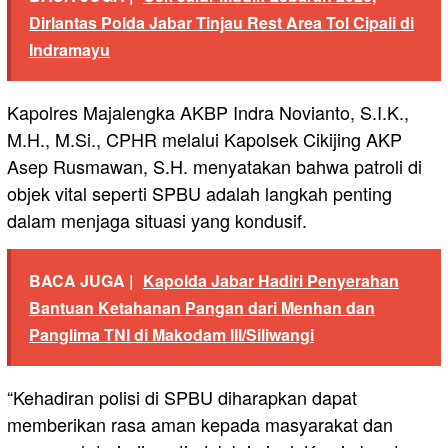
Dirlantas Polda Jabar Tinjau Rest Area Tol Cipali di
Indramayu
Kapolres Majalengka AKBP Indra Novianto, S.I.K.,
M.H., M.Si., CPHR melalui Kapolsek Cikijing AKP
Asep Rusmawan, S.H. menyatakan bahwa patroli di
objek vital seperti SPBU adalah langkah penting
dalam menjaga situasi yang kondusif.
BACA JUGA |
Kapolda Jabar Hadiri Penyerahan
Bantuan Ketahanan Pangan dari Menhan dan
Panglima TNI di Makodam III/Siliwangi
“Kehadiran polisi di SPBU diharapkan dapat
memberikan rasa aman kepada masyarakat dan