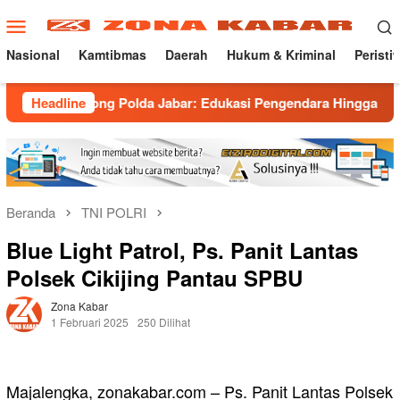
Loncat
Menu
ke
Mobile
konten
Nasional
Kamtibmas
Daerah
Hukum & Kriminal
Peristi
Brong Polda Jabar: Edukasi Pengendara Hingga Ganti Knalpot S
Headline
Beranda
TNI POLRI
Blue Light Patrol, Ps. Panit Lantas
Polsek Cikijing Pantau SPBU
Zona Kabar
1 Februari 2025
250 Dilihat
Majalengka, zonakabar.com – Ps. Panit Lantas Polsek