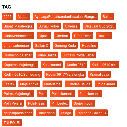
TAG
2025
Aljabar
AyoJagaPersatuandanKesatuanBangsa
Balida
Bupati Majalengka
Burujul kulon
Cikeusal
Cikeusal Cup 2025
CintaKebhinekaan
Cipaku
Cirebon
Dana Desa
Dawuan
eman suherman
Galian C
Gunung Kuda
Headline
Humaspoldajabar
Jalan Balida
Jurnalis Polda Jabar
Kapolres Majalengka
Kasokandel
Kodim 0610
Kodim 0610 smd
Kodim 0610/Sumedang
Kodim 0617/Majalengka
Kramat Jaya
Leetex
Majalengka
Malausma
Pilkades Balida
Polda Jabar
Polres Majalengka
Polri
Polri Humanis
PolriHumanis
Polri Persisi
PolriPresisi
PT. Leetex
Spripim.polri
spripimpoldajabar
Sumedang
Talaga
Tambang Galian C
TNI POLRI