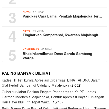
3
47 Dilihat
NEWS
Pangkas Cara Lama, Pemkab Majalengka Ter…
4
44 Dilihat
NEWS
Tingkarkan Kompetensi, Kwarcab Majalengk…
5
43 Dilihat
KAMTIBMAS
Bhabinkamtibmas Desa Gandu Sambang
Warga…
PALING BANYAK DILIHAT
Kades Hj. Teti kurnia Apresiasi Organisasi BINA TARUNA Dalam
Giat Peduli Sampah di Cidulang Majalengka
(2,052)
Gubernur Jabar Berikan Piagam Penghargaan Ke PT. Leetex
Garmen Indonesia Majalengka, Bentuk Apresiasi Bayar Tunjangan
Hari Raya Idul Fitri Tepat Waktu
(1,740)
Entis, Warga Desa Burujul Kulon Jatiwangi Berharap Uluran Tangan