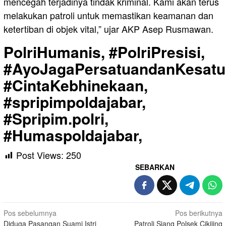
mencegah terjadinya tindak kriminal. Kami akan terus
melakukan patroli untuk memastikan keamanan dan
ketertiban di objek vital,” ujar AKP Asep Rusmawan.
PolriHumanis, #PolriPresisi,
#AyoJagaPersatuandanKesatu
#CintaKebhinekaan,
#spripimpoldajabar,
#Spripim.polri,
#Humaspoldajabar,
Post Views:
250
SEBARKAN
Navigasi
Pos sebelumnya
Pos berikutnya
Diduga Pasangan Suami Istri
Patroli Siang Polsek Cikijing