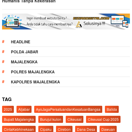
Humanis Tanpa Kekerasan
HEADLINE
POLDA JABAR
MAJALENGKA
POLRES MAJALENGKA
KAPOLRES MAJALENGKA
TAG
2025
Aljabar
AyoJagaPersatuandanKesatuanBangsa
Balida
Bupati Majalengka
Burujul kulon
Cikeusal
Cikeusal Cup 2025
CintaKebhinekaan
Cipaku
Cirebon
Dana Desa
Dawuan