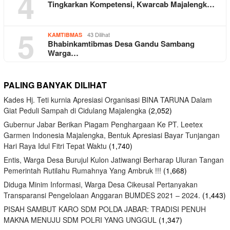
4
Tingkarkan Kompetensi, Kwarcab Majalengk…
5
43 Dilihat
KAMTIBMAS
Bhabinkamtibmas Desa Gandu Sambang
Warga…
PALING BANYAK DILIHAT
Kades Hj. Teti kurnia Apresiasi Organisasi BINA TARUNA Dalam
Giat Peduli Sampah di Cidulang Majalengka
(2,052)
Gubernur Jabar Berikan Piagam Penghargaan Ke PT. Leetex
Garmen Indonesia Majalengka, Bentuk Apresiasi Bayar Tunjangan
Hari Raya Idul Fitri Tepat Waktu
(1,740)
Entis, Warga Desa Burujul Kulon Jatiwangi Berharap Uluran Tangan
Pemerintah Rutilahu Rumahnya Yang Ambruk !!!
(1,668)
Diduga Minim Informasi, Warga Desa Cikeusal Pertanyakan
Transparansi Pengelolaan Anggaran BUMDES 2021 – 2024.
(1,443)
PISAH SAMBUT KARO SDM POLDA JABAR: TRADISI PENUH
MAKNA MENUJU SDM POLRI YANG UNGGUL
(1,347)