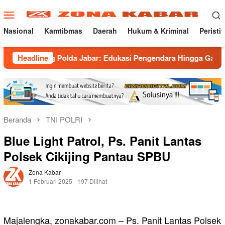
Loncat
Menu
ke
Mobile
konten
Nasional
Kamtibmas
Daerah
Hukum & Kriminal
Peristi
g Polda Jabar: Edukasi Pengendara Hingga Ganti Knalpot Sukar
Headline
Beranda
TNI POLRI
Blue Light Patrol, Ps. Panit Lantas
Polsek Cikijing Pantau SPBU
Zona Kabar
1 Februari 2025
197 Dilihat
Majalengka, zonakabar.com – Ps. Panit Lantas Polsek