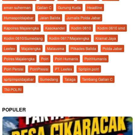
eman suherman
Galian C
Gunung Kuda
Headline
Humaspoldajabar
Jalan Balida
Jurnalis Polda Jabar
Kapolres Majalengka
Kasokandel
Kodim 0610
Kodim 0610 smd
Kodim 0610/Sumedang
Kodim 0617/Majalengka
Kramat Jaya
Leetex
Majalengka
Malausma
Pilkades Balida
Polda Jabar
Polres Majalengka
Polri
Polri Humanis
PolriHumanis
Polri Persisi
PolriPresisi
PT. Leetex
Spripim.polri
spripimpoldajabar
Sumedang
Talaga
Tambang Galian C
TNI POLRI
POPULER