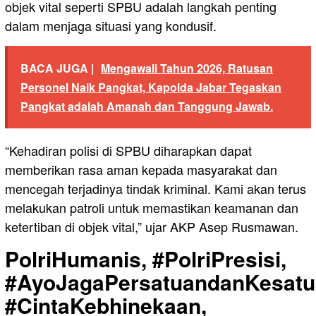
objek vital seperti SPBU adalah langkah penting
dalam menjaga situasi yang kondusif.
BACA JUGA |
Mengawali Tahun 2026, Ratusan
Personel Naik Pangkat, Kapolda Jabar Tegaskan
Pangkat adalah Amanah dan Tanggung Jawab.
“Kehadiran polisi di SPBU diharapkan dapat
memberikan rasa aman kepada masyarakat dan
mencegah terjadinya tindak kriminal. Kami akan terus
melakukan patroli untuk memastikan keamanan dan
ketertiban di objek vital,” ujar AKP Asep Rusmawan.
PolriHumanis, #PolriPresisi,
#AyoJagaPersatuandanKesatu
#CintaKebhinekaan,