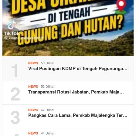
1
53 Dilihat
NEWS
Viral Postingan KDMP di Tengah Pegununga…
2
53 Dilihat
NEWS
Transparansi Rotasi Jabatan, Pemkab Maja…
3
47 Dilihat
NEWS
Pangkas Cara Lama, Pemkab Majalengka Ter…
44 Dilihat
NEWS