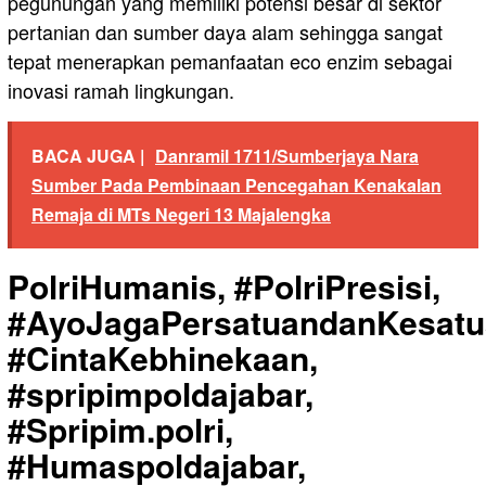
pegunungan yang memiliki potensi besar di sektor
pertanian dan sumber daya alam sehingga sangat
tepat menerapkan pemanfaatan eco enzim sebagai
inovasi ramah lingkungan.
BACA JUGA |
Danramil 1711/Sumberjaya Nara
Sumber Pada Pembinaan Pencegahan Kenakalan
Remaja di MTs Negeri 13 Majalengka
PolriHumanis, #PolriPresisi,
#AyoJagaPersatuandanKesatu
#CintaKebhinekaan,
#spripimpoldajabar,
#Spripim.polri,
#Humaspoldajabar,