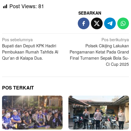
Post Views:
81
SEBARKAN
Navigasi
Pos sebelumnya
Pos berikutnya
Bupati dan Deputi KPK Hadiri
Polsek Cikijing Lakukan
pos
Pembukaan Rumah Tahfids Al
Pengamanan Ketat Pada Grand
Qur’an di Kalapa Dua.
Final Turnamen Sepak Bola Su-
Ci Cup 2025
POS TERKAIT