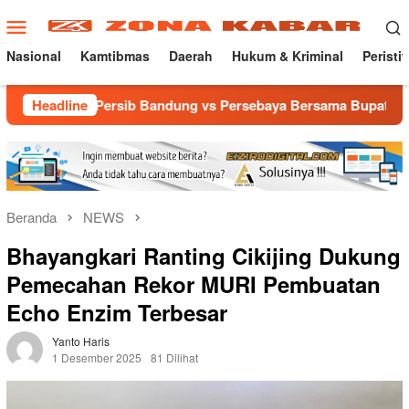
Loncat
Menu
ke
Mobile
konten
Nasional
Kamtibmas
Daerah
Hukum & Kriminal
Peristi
ib Bandung vs Persebaya Bersama Bupati dan Anggota DPR RI
Headline
Beranda
NEWS
Bhayangkari Ranting Cikijing Dukung
Pemecahan Rekor MURI Pembuatan
Echo Enzim Terbesar
Yanto Haris
1 Desember 2025
81 Dilihat