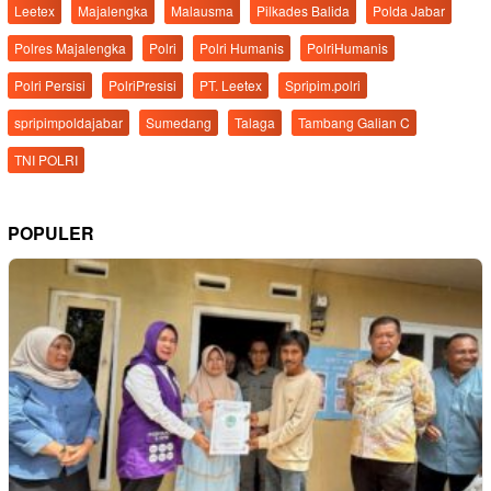
Leetex
Majalengka
Malausma
Pilkades Balida
Polda Jabar
Polres Majalengka
Polri
Polri Humanis
PolriHumanis
Polri Persisi
PolriPresisi
PT. Leetex
Spripim.polri
spripimpoldajabar
Sumedang
Talaga
Tambang Galian C
TNI POLRI
POPULER