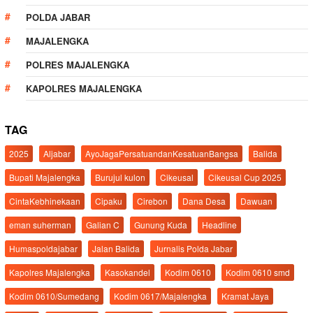
POLDA JABAR
MAJALENGKA
POLRES MAJALENGKA
KAPOLRES MAJALENGKA
TAG
2025
Aljabar
AyoJagaPersatuandanKesatuanBangsa
Balida
Bupati Majalengka
Burujul kulon
Cikeusal
Cikeusal Cup 2025
CintaKebhinekaan
Cipaku
Cirebon
Dana Desa
Dawuan
eman suherman
Galian C
Gunung Kuda
Headline
Humaspoldajabar
Jalan Balida
Jurnalis Polda Jabar
Kapolres Majalengka
Kasokandel
Kodim 0610
Kodim 0610 smd
Kodim 0610/Sumedang
Kodim 0617/Majalengka
Kramat Jaya