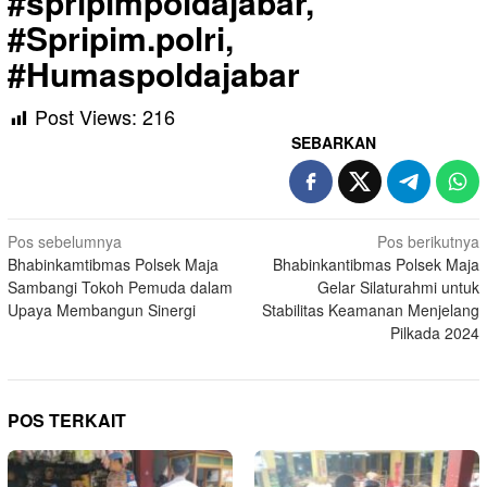
#spripimpoldajabar,
#Spripim.polri,
#Humaspoldajabar
Post Views:
216
SEBARKAN
Navigasi
Pos sebelumnya
Pos berikutnya
Bhabinkamtibmas Polsek Maja
Bhabinkantibmas Polsek Maja
pos
Sambangi Tokoh Pemuda dalam
Gelar Silaturahmi untuk
Upaya Membangun Sinergi
Stabilitas Keamanan Menjelang
Pilkada 2024
POS TERKAIT