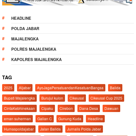
HEADLINE
POLDA JABAR
MAJALENGKA
POLRES MAJALENGKA
KAPOLRES MAJALENGKA
TAG
2025
Aljabar
AyoJagaPersatuandanKesatuanBangsa
Balida
Bupati Majalengka
Burujul kulon
Cikeusal
Cikeusal Cup 2025
CintaKebhinekaan
Cipaku
Cirebon
Dana Desa
Dawuan
eman suherman
Galian C
Gunung Kuda
Headline
Humaspoldajabar
Jalan Balida
Jurnalis Polda Jabar