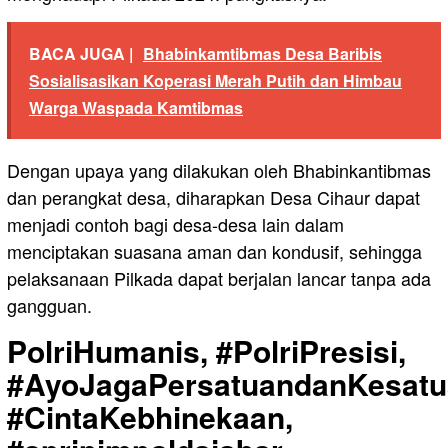
BACA JUGA |
Bhabinkamtibmas Desa Baribis
Sosialisasikan Koperasi Merah Putih dan Himbau
Warga Waspada Kamtibmas
Dengan upaya yang dilakukan oleh Bhabinkantibmas
dan perangkat desa, diharapkan Desa Cihaur dapat
menjadi contoh bagi desa-desa lain dalam
menciptakan suasana aman dan kondusif, sehingga
pelaksanaan Pilkada dapat berjalan lancar tanpa ada
gangguan.
PolriHumanis, #PolriPresisi,
#AyoJagaPersatuandanKesatu
#CintaKebhinekaan,