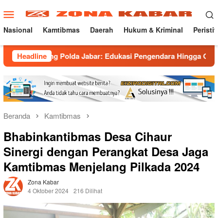
Loncat
Menu
ke
Mobile
konten
Nasional
Kamtibmas
Daerah
Hukum & Kriminal
Peristi
rong Polda Jabar: Edukasi Pengendara Hingga Ganti Knalpot Su
Headline
Beranda
Kamtibmas
Bhabinkantibmas Desa Cihaur
Sinergi dengan Perangkat Desa Jaga
Kamtibmas Menjelang Pilkada 2024
Zona Kabar
4 Oktober 2024
216 Dilihat