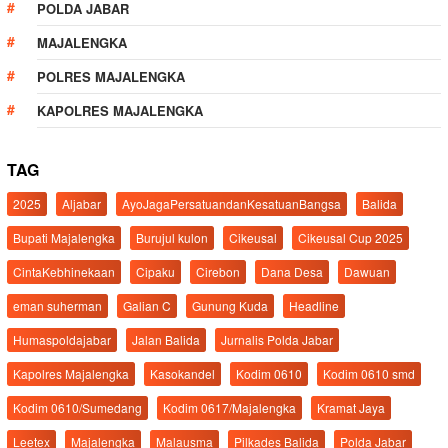
POLDA JABAR
MAJALENGKA
POLRES MAJALENGKA
KAPOLRES MAJALENGKA
TAG
2025
Aljabar
AyoJagaPersatuandanKesatuanBangsa
Balida
Bupati Majalengka
Burujul kulon
Cikeusal
Cikeusal Cup 2025
CintaKebhinekaan
Cipaku
Cirebon
Dana Desa
Dawuan
eman suherman
Galian C
Gunung Kuda
Headline
Humaspoldajabar
Jalan Balida
Jurnalis Polda Jabar
Kapolres Majalengka
Kasokandel
Kodim 0610
Kodim 0610 smd
Kodim 0610/Sumedang
Kodim 0617/Majalengka
Kramat Jaya
Leetex
Majalengka
Malausma
Pilkades Balida
Polda Jabar