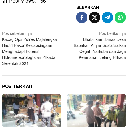
Post Views:
166
SEBARKAN
Navigasi
Pos sebelumnya
Pos berikutnya
Kabag Ops Polres Majalengka
Bhabinkamtibmas Desa
pos
Hadiri Rakor Kesiapsiagaan
Babakan Anyar Sosialisaikan
Menghadapi Potensi
Cegah Narkoba dan Jaga
Hidrometeorologi dan Pilkada
Keamanan Jelang Pilkada
Serentak 2024
POS TERKAIT