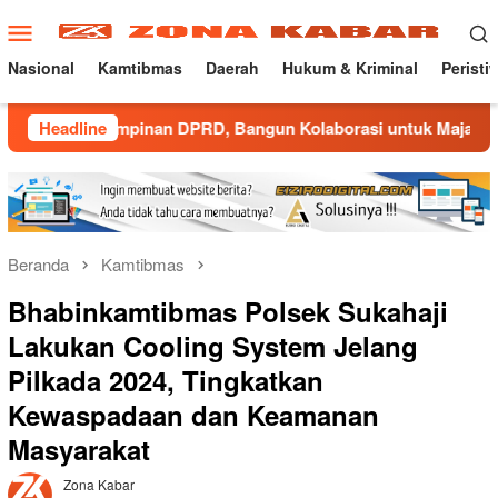
Loncat
Menu
ke
Mobile
konten
Nasional
Kamtibmas
Daerah
Hukum & Kriminal
Peristi
impinan DPRD, Bangun Kolaborasi untuk Majalengka Kondusif
Headline
Beranda
Kamtibmas
Bhabinkamtibmas Polsek Sukahaji
Lakukan Cooling System Jelang
Pilkada 2024, Tingkatkan
Kewaspadaan dan Keamanan
Masyarakat
Zona Kabar