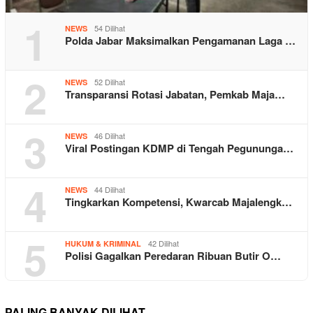
1
54 Dilihat
NEWS
Polda Jabar Maksimalkan Pengamanan Laga …
2
52 Dilihat
NEWS
Transparansi Rotasi Jabatan, Pemkab Maja…
3
46 Dilihat
NEWS
Viral Postingan KDMP di Tengah Pegununga…
4
44 Dilihat
NEWS
Tingkarkan Kompetensi, Kwarcab Majalengk…
5
42 Dilihat
HUKUM & KRIMINAL
Polisi Gagalkan Peredaran Ribuan Butir O…
PALING BANYAK DILIHAT