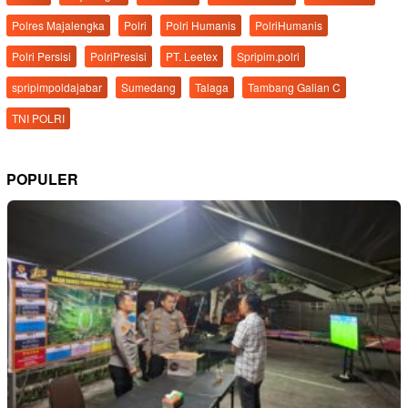
Polres Majalengka
Polri
Polri Humanis
PolriHumanis
Polri Persisi
PolriPresisi
PT. Leetex
Spripim.polri
spripimpoldajabar
Sumedang
Talaga
Tambang Galian C
TNI POLRI
POPULER