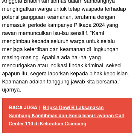
Anggota Bhabinkamtibmas dalam sambangnya
mengingatkan warga untuk tetap waspada terhadap
potensi gangguan keamanan, terutama dengan
memasuki periode kampanye Pilkada 2024 yang
rawan memunculkan isu-isu sensitif. “Kami
mengimbau kepada seluruh warga untuk selalu
menjaga ketertiban dan keamanan di lingkungan
masing-masing. Apabila ada hal-hal yang
mencurigakan atau indikasi tindak kriminal, sekecil
apapun itu, segera laporkan kepada pihak kepolisian.
Keamanan adalah tanggung jawab kita bersama,”
ujarnya.
BACA JUGA |
Bripka Dewi B Laksanakan
Sambang Kamtibmas dan Sosialisasi Layanan Call
Center 110 di Kelurahan Cicenang