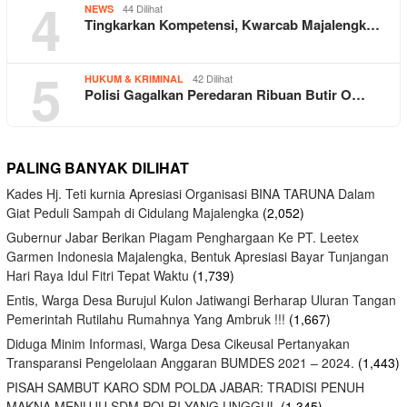
4
44 Dilihat
NEWS
Tingkarkan Kompetensi, Kwarcab Majalengk…
5
42 Dilihat
HUKUM & KRIMINAL
Polisi Gagalkan Peredaran Ribuan Butir O…
PALING BANYAK DILIHAT
Kades Hj. Teti kurnia Apresiasi Organisasi BINA TARUNA Dalam
Giat Peduli Sampah di Cidulang Majalengka
(2,052)
Gubernur Jabar Berikan Piagam Penghargaan Ke PT. Leetex
Garmen Indonesia Majalengka, Bentuk Apresiasi Bayar Tunjangan
Hari Raya Idul Fitri Tepat Waktu
(1,739)
Entis, Warga Desa Burujul Kulon Jatiwangi Berharap Uluran Tangan
Pemerintah Rutilahu Rumahnya Yang Ambruk !!!
(1,667)
Diduga Minim Informasi, Warga Desa Cikeusal Pertanyakan
Transparansi Pengelolaan Anggaran BUMDES 2021 – 2024.
(1,443)
PISAH SAMBUT KARO SDM POLDA JABAR: TRADISI PENUH
MAKNA MENUJU SDM POLRI YANG UNGGUL
(1,345)