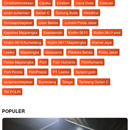
CintaKebhinekaan
Cipaku
Cirebon
Dana Desa
Dawuan
eman suherman
Galian C
Gunung Kuda
Headline
Humaspoldajabar
Jalan Balida
Jurnalis Polda Jabar
Kapolres Majalengka
Kasokandel
Kodim 0610
Kodim 0610 smd
Kodim 0610/Sumedang
Kodim 0617/Majalengka
Kramat Jaya
Leetex
Majalengka
Malausma
Pilkades Balida
Polda Jabar
Polres Majalengka
Polri
Polri Humanis
PolriHumanis
Polri Persisi
PolriPresisi
PT. Leetex
Spripim.polri
spripimpoldajabar
Sumedang
Talaga
Tambang Galian C
TNI POLRI
POPULER