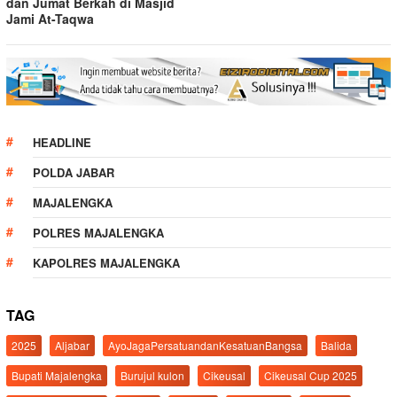
dan Jumat Berkah di Masjid
Jami At-Taqwa
HEADLINE
POLDA JABAR
MAJALENGKA
POLRES MAJALENGKA
KAPOLRES MAJALENGKA
TAG
2025
Aljabar
AyoJagaPersatuandanKesatuanBangsa
Balida
Bupati Majalengka
Burujul kulon
Cikeusal
Cikeusal Cup 2025