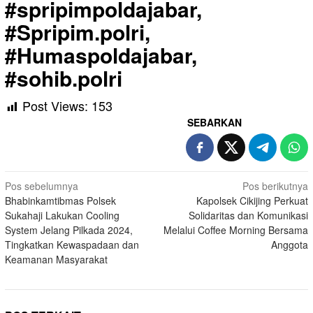
#spripimpoldajabar,
#Spripim.polri,
#Humaspoldajabar,
#sohib.polri
Post Views:
153
SEBARKAN
Navigasi
Pos sebelumnya
Pos berikutnya
Bhabinkamtibmas Polsek
Kapolsek Cikijing Perkuat
pos
Sukahaji Lakukan Cooling
Solidaritas dan Komunikasi
System Jelang Pilkada 2024,
Melalui Coffee Morning Bersama
Tingkatkan Kewaspadaan dan
Anggota
Keamanan Masyarakat