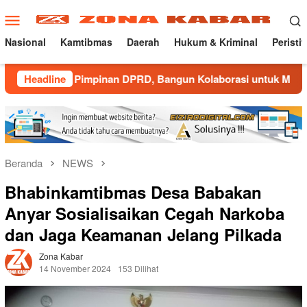
Loncat
Menu
ke
Mobile
konten
Nasional
Kamtibmas
Daerah
Hukum & Kriminal
Peristi
impinan DPRD, Bangun Kolaborasi untuk Majalengka Kondusif
Headline
Beranda
NEWS
Bhabinkamtibmas Desa Babakan
Anyar Sosialisaikan Cegah Narkoba
dan Jaga Keamanan Jelang Pilkada
Zona Kabar
14 November 2024
153 Dilihat