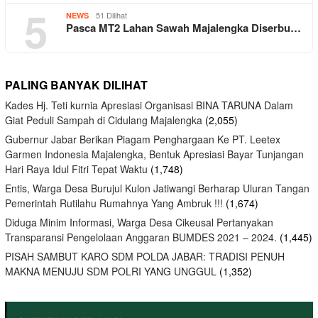
5
51 Dilihat
NEWS
Pasca MT2 Lahan Sawah Majalengka Diserbu…
PALING BANYAK DILIHAT
Kades Hj. Teti kurnia Apresiasi Organisasi BINA TARUNA Dalam
Giat Peduli Sampah di Cidulang Majalengka
(2,055)
Gubernur Jabar Berikan Piagam Penghargaan Ke PT. Leetex
Garmen Indonesia Majalengka, Bentuk Apresiasi Bayar Tunjangan
Hari Raya Idul Fitri Tepat Waktu
(1,748)
Entis, Warga Desa Burujul Kulon Jatiwangi Berharap Uluran Tangan
Pemerintah Rutilahu Rumahnya Yang Ambruk !!!
(1,674)
Diduga Minim Informasi, Warga Desa Cikeusal Pertanyakan
Transparansi Pengelolaan Anggaran BUMDES 2021 – 2024.
(1,445)
PISAH SAMBUT KARO SDM POLDA JABAR: TRADISI PENUH
MAKNA MENUJU SDM POLRI YANG UNGGUL
(1,352)