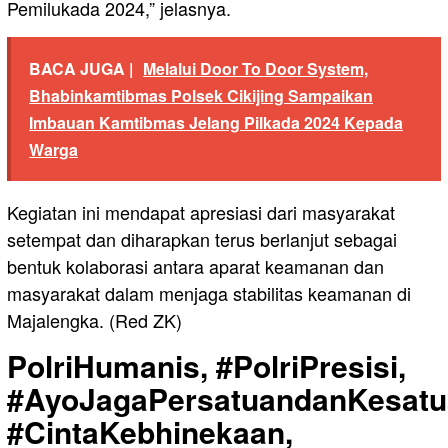
Pemilukada 2024,” jelasnya.
BACA JUGA |
Melalui Door To Door System,
Bhabinkamtibmas Polsek Cikijing Sampaikan
Imbauan Kamtibmas Jelang Pilkada 2024 Kepada
Warga
Kegiatan ini mendapat apresiasi dari masyarakat
setempat dan diharapkan terus berlanjut sebagai
bentuk kolaborasi antara aparat keamanan dan
masyarakat dalam menjaga stabilitas keamanan di
Majalengka. (Red ZK)
PolriHumanis, #PolriPresisi,
#AyoJagaPersatuandanKesatu
#CintaKebhinekaan,