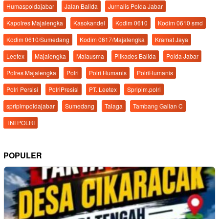
Humaspoldajabar
Jalan Balida
Jurnalis Polda Jabar
Kapolres Majalengka
Kasokandel
Kodim 0610
Kodim 0610 smd
Kodim 0610/Sumedang
Kodim 0617/Majalengka
Kramat Jaya
Leetex
Majalengka
Malausma
Pilkades Balida
Polda Jabar
Polres Majalengka
Polri
Polri Humanis
PolriHumanis
Polri Persisi
PolriPresisi
PT. Leetex
Spripim.polri
spripimpoldajabar
Sumedang
Talaga
Tambang Galian C
TNI POLRI
POPULER