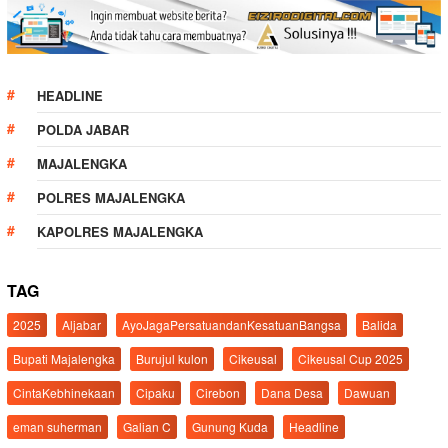
HEADLINE
POLDA JABAR
MAJALENGKA
POLRES MAJALENGKA
KAPOLRES MAJALENGKA
TAG
2025
Aljabar
AyoJagaPersatuandanKesatuanBangsa
Balida
Bupati Majalengka
Burujul kulon
Cikeusal
Cikeusal Cup 2025
CintaKebhinekaan
Cipaku
Cirebon
Dana Desa
Dawuan
eman suherman
Galian C
Gunung Kuda
Headline