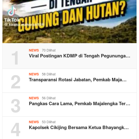
1
70 Dilihat
NEWS
Viral Postingan KDMP di Tengah Pegununga…
2
58 Dilihat
NEWS
Transparansi Rotasi Jabatan, Pemkab Maja…
3
56 Dilihat
NEWS
Pangkas Cara Lama, Pemkab Majalengka Ter…
4
53 Dilihat
NEWS
Kapolsek Cikijing Bersama Ketua Bhayangk…