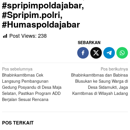
#spripimpoldajabar,
#Spripim.polri,
#Humaspoldajabar
Post Views:
238
SEBARKAN
Navigasi
Pos sebelumnya
Pos berikutnya
Bhabinkamtibmas Cek
Bhabinkamtibmas dan Babinsa
pos
Langsung Pembangunan
Blusukan ke Saung Warga di
Gedung Posyandu di Desa Maja
Desa Sidamukti, Jaga
Selatan, Pastikan Program ADD
Kamtibmas di Wilayah Ladang
Berjalan Sesuai Rencana
POS TERKAIT