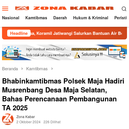
Loncat
Menu
ke
Mobile
konten
Nasional
Kamtibmas
Daerah
Hukum & Kriminal
Peristi
Koramil Jatiwangi Salurkan Bantuan Air Bersih untuk Warga De
Headline
Beranda
Kamtibmas
Bhabinkamtibmas Polsek Maja Hadiri
Musrenbang Desa Maja Selatan,
Bahas Perencanaan Pembangunan
TA 2025
Zona Kabar
2 Oktober 2024
226 Dilihat