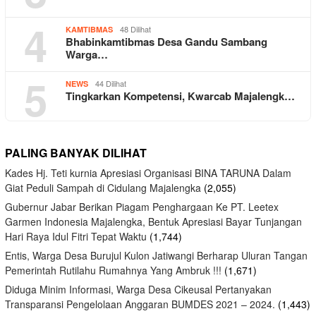
4
48 Dilihat
KAMTIBMAS
Bhabinkamtibmas Desa Gandu Sambang
Warga…
5
44 Dilihat
NEWS
Tingkarkan Kompetensi, Kwarcab Majalengk…
PALING BANYAK DILIHAT
Kades Hj. Teti kurnia Apresiasi Organisasi BINA TARUNA Dalam
Giat Peduli Sampah di Cidulang Majalengka
(2,055)
Gubernur Jabar Berikan Piagam Penghargaan Ke PT. Leetex
Garmen Indonesia Majalengka, Bentuk Apresiasi Bayar Tunjangan
Hari Raya Idul Fitri Tepat Waktu
(1,744)
Entis, Warga Desa Burujul Kulon Jatiwangi Berharap Uluran Tangan
Pemerintah Rutilahu Rumahnya Yang Ambruk !!!
(1,671)
Diduga Minim Informasi, Warga Desa Cikeusal Pertanyakan
Transparansi Pengelolaan Anggaran BUMDES 2021 – 2024.
(1,443)