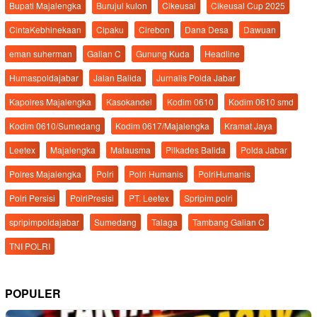
Bupati Majalengka
Burujul kulon
Cikeusal
Cikeusal Cup 2025
CintaKebhinekaan
Cipaku
Cirebon
Dana Desa
Dawuan
eman suherman
Galian C
Gunung Kuda
Headline
Humaspoldajabar
Jalan Balida
Jurnalis Polda Jabar
Kapolres Majalengka
Kasokandel
Kodim 0610
Kodim 0610 smd
Kodim 0610/Sumedang
Kodim 0617/Majalengka
Kramat Jaya
Leetex
Majalengka
Malausma
Pilkades Balida
Polda Jabar
Polres Majalengka
Polri
Polri Humanis
PolriHumanis
Polri Persisi
PolriPresisi
PT. Leetex
Spripim.polri
spripimpoldajabar
Sumedang
Talaga
Tambang Galian C
TNI POLRI
POPULER