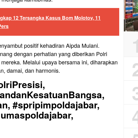
ngkap 12 Tersangka Kasus Bom Molotov, 11
Pers
yambut positif kehadiran Aipda Mulani.
ng dengan perhatian yang diberikan Polri
mereka. Melalui upaya bersama ini, diharapkan
n, damai, dan harmonis.
lriPresisi,
uandanKesatuanBangsa,
n, #spripimpoldajabar,
Humaspoldajabar,