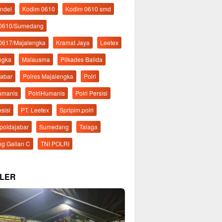
ndel
Kodim 0610
Kodim 0610 smd
 0610/Sumedang
0617/Majalengka
Kramat Jaya
Leetex
ngka
Malausma
Pilkades Balida
Jabar
Polres Majalengka
Polri
Humanis
PolriHumanis
Polri Persisi
esisi
PT. Leetex
Spripim.polri
mpoldajabar
Sumedang
Talaga
g Galian C
TNI POLRI
LER