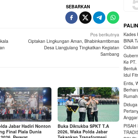
SEBARKAN
PALI
Kades H
Pos berikutnya
BINA T
Skala
Ciptakan Lingkungan Aman, Bhabinkamtibmas
Cidula
uan
Desa Liangjulang Tingkatkan Kegiatan
Sambang
Gubern
Ke PT.
Bentuk
Idul Fi
Entis, 
Berhar
Rumahn
Diduga
Pertan
Anggar
PISAH
lda Jabar Hadiri Nonton
Buka Diktukba SPKT T.A
ng Final Piala Dunia
2026, Waka Polda Jabar
TRADI
 2026, Pererat
Tekankan Transformasi