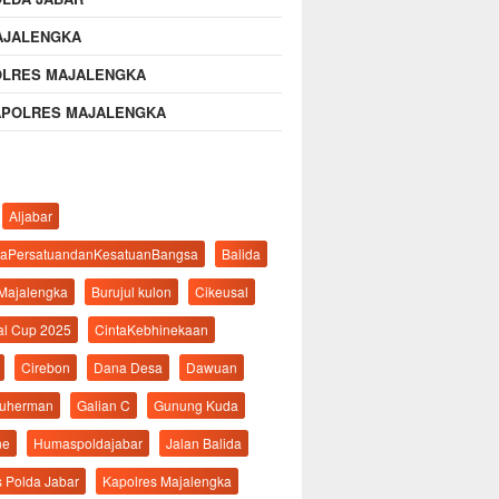
AJALENGKA
OLRES MAJALENGKA
APOLRES MAJALENGKA
Aljabar
aPersatuandanKesatuanBangsa
Balida
 Majalengka
Burujul kulon
Cikeusal
al Cup 2025
CintaKebhinekaan
Cirebon
Dana Desa
Dawuan
suherman
Galian C
Gunung Kuda
ne
Humaspoldajabar
Jalan Balida
s Polda Jabar
Kapolres Majalengka