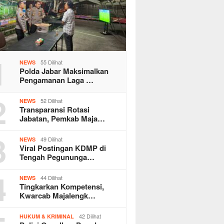
1
55 Dilihat
NEWS
Polda Jabar Maksimalkan
Pengamanan Laga …
2
52 Dilihat
NEWS
Transparansi Rotasi
Jabatan, Pemkab Maja…
3
49 Dilihat
NEWS
Viral Postingan KDMP di
Tengah Pegununga…
4
44 Dilihat
NEWS
Tingkarkan Kompetensi,
Kwarcab Majalengk…
42 Dilihat
HUKUM & KRIMINAL