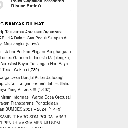
5
Polisi Gagalkan Peredaran
Ribuan Butir O…
NG BANYAK DILIHAT
j. Teti kurnia Apresiasi Organisasi
ARUNA Dalam Giat Peduli Sampah di
ng Majalengka
(2,052)
ur Jabar Berikan Piagam Penghargaan
 Leetex Garmen Indonesia Majalengka,
 Apresiasi Bayar Tunjangan Hari Raya
tri Tepat Waktu
(1,739)
Warga Desa Burujul Kulon Jatiwangi
ap Uluran Tangan Pemerintah Rutilahu
ya Yang Ambruk !!!
(1,667)
 Minim Informasi, Warga Desa Cikeusal
yakan Transparansi Pengelolaan
an BUMDES 2021 – 2024.
(1,443)
 SAMBUT KARO SDM POLDA JABAR:
SI PENUH MAKNA MENUJU SDM