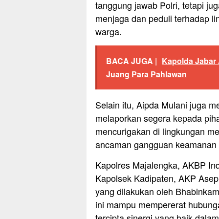
tanggung jawab Polri, tetapi ju
menjaga dan peduli terhadap li
warga.
BACA JUGA |
Kapolda Jabar 
Juang Para Pahlawan
Selain itu, Aipda Mulani juga 
melaporkan segera kepada piha
mencurigakan di lingkungan mer
ancaman gangguan keamanan da
Kapolres Majalengka, AKBP Indr
Kapolsek Kadipaten, AKP Asep 
yang dilakukan oleh Bhabinkam
ini mampu mempererat hubungan
tercipta sinergi yang baik dal