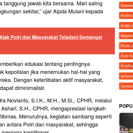
ga tanggung jawab kita bersama. Mari saling
Kasoka
ngkungan sekitar,” ujar Aipda Mulani kepada
Kodim
Kodim 
Majale
Ajak Polri dan Masyarakat Teladani Semangat
Polda 
Polri 
memberikan edukasi tentang pentingnya
PolriPr
k kepolisian jika menemukan hal-hal yang
spripi
eka. Dengan keterlibatan aktif masyarakat,
Tamban
pat diminimalisir.
a Novianto, S.I.K., M.H., M.Si., CPHR, melalui
POPU
Ashari, S.H., CPHR, mengapresiasi langkah
tibmas. Menurutnya, kegiatan sambang seperti
 antara Polri dan masyarakat, sehingga
am menjaga kamtibmas.