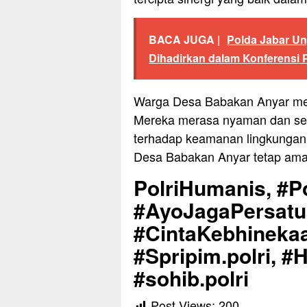
BACA JUGA |
Polda Jabar U
Dihadirkan dalam Konferensi 
Warga Desa Babakan Anyar men
Mereka merasa nyaman dan sena
terhadap keamanan lingkungan 
Desa Babakan Anyar tetap ama
PolriHumanis, #Po
#AyoJagaPersat
#CintaKebhinekaa
#Spripim.polri, #
#sohib.polri
Post Views:
200