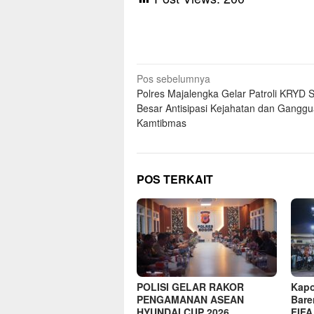
Navigasi
Pos sebelumnya
Polres Majalengka Gelar Patroli KRYD 
pos
Besar Antisipasi Kejahatan dan Gangg
Kamtibmas
POS TERKAIT
POLISI GELAR RAKOR
Kapo
PENGAMANAN ASEAN
Bare
HYUNDAI CUP 2026,
FIFA