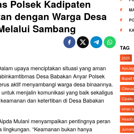
s Polsek Kadipaten
M
an dengan Warga Desa
P
Melalui Sambang
K
TAG
2025
Dalam upaya menciptakan situasi yang aman
AyoJag
Bhabinkamtibmas Desa Babakan Anyar Polsek
Bupati
terus aktif menyambangi warga desa binaannya.
Cikeus
 untuk menjalin komunikasi yang baik sekaligus
Cipaku
keamanan dan ketertiban di Desa Babakan
eman 
Headli
ipda Mulani menyampaikan pentingnya peran
ga lingkungan. “Keamanan bukan hanya
Jurnali