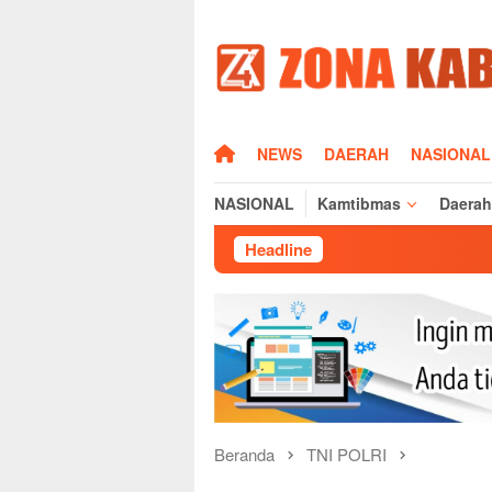
Loncat
ke
konten
HOME
NEWS
DAERAH
NASIONAL
NASIONAL
Kamtibmas
Daerah
Headline
Silatu
Beranda
TNI POLRI