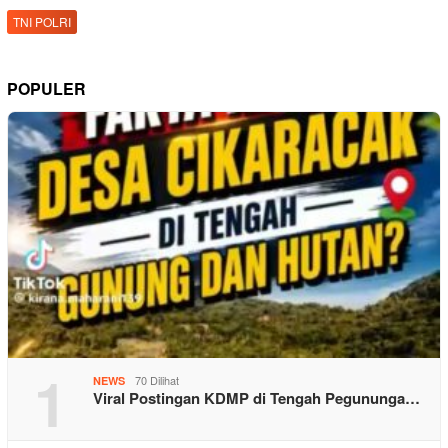
TNI POLRI
POPULER
1
70 Dilihat
NEWS
Viral Postingan KDMP di Tengah Pegununga…