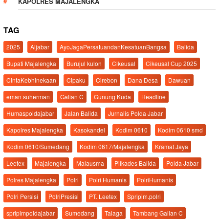
KAPOLRES MAJALENGKA
TAG
2025
Aljabar
AyoJagaPersatuandanKesatuanBangsa
Balida
Bupati Majalengka
Burujul kulon
Cikeusal
Cikeusal Cup 2025
CintaKebhinekaan
Cipaku
Cirebon
Dana Desa
Dawuan
eman suherman
Galian C
Gunung Kuda
Headline
Humaspoldajabar
Jalan Balida
Jurnalis Polda Jabar
Kapolres Majalengka
Kasokandel
Kodim 0610
Kodim 0610 smd
Kodim 0610/Sumedang
Kodim 0617/Majalengka
Kramat Jaya
Leetex
Majalengka
Malausma
Pilkades Balida
Polda Jabar
Polres Majalengka
Polri
Polri Humanis
PolriHumanis
Polri Persisi
PolriPresisi
PT. Leetex
Spripim.polri
spripimpoldajabar
Sumedang
Talaga
Tambang Galian C