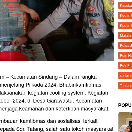
Kasoka
Kodim
Kodim 
Majale
Polda 
Polri 
PolriPr
om – Kecamatan Sindang – Dalam rangka
spripi
 menjelang Pilkada 2024, Bhabinkamtibmas
Tamban
aksanakan kegiatan cooling system. Kegiatan
ktober 2024, di Desa Garawastu, Kecamatan
POPU
menjaga keamanan dan ketertiban masyarakat.
mbauan kamtibmas dan sosialisasi terkait
epada Sdr. Tatang, salah satu tokoh masyarakat