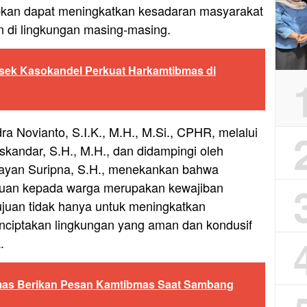
apkan dapat meningkatkan kesadaran masyarakat
 di lingkungan masing-masing.
lsek Kasokandel Perkuat Harkamtibmas di
a Novianto, S.I.K., M.H., M.Si., CPHR, melalui
skandar, S.H., M.H., dan didampingi oleh
Yayan Suripna, S.H., menekankan bahwa
auan kepada warga merupakan kewajiban
tujuan tidak hanya untuk meningkatkan
enciptakan lingkungan yang aman dan kondusif
.
as Berikan Pesan Kamtibmas Saat Sambang