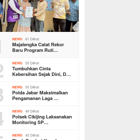
1
61 Dilihat
NEWS
Majalengka Catat Rekor
Baru Program Ruti…
2
55 Dilihat
NEWS
Tumbuhkan Cinta
Kebersihan Sejak Dini, D…
3
50 Dilihat
NEWS
Polda Jabar Maksimalkan
Pengamanan Laga …
4
49 Dilihat
NEWS
Polsek Cikijing Laksanakan
Monitoring SP…
45 Dilihat
NEWS