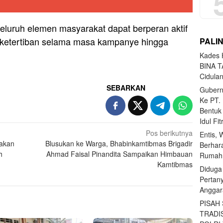
eluruh elemen masyarakat dapat berperan aktif
ketertiban selama masa kampanye hingga
PALI
Kades H
BINA T
Cidula
SEBARKAN
Gubern
Ke PT.
Bentuk
Idul Fi
Pos berikutnya
Entis, 
nakan
Blusukan ke Warga, Bhabinkamtibmas Brigadir
Berhar
h
Ahmad Faisal Pinandita Sampaikan Himbauan
Rumahn
Kamtibmas
Diduga
Pertan
Anggar
PISAH
TRADI