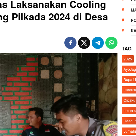
s Laksanakan Cooling
M
g Pilkada 2024 di Desa
P
K
TAG
2025
AyoJag
Bupati
Cikeus
Cipaku
eman 
Headli
Jurnali