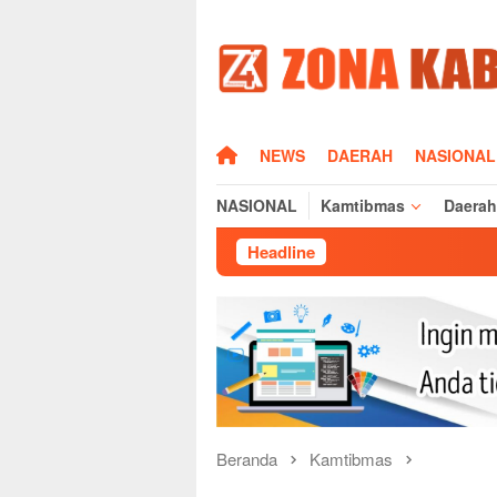
Loncat
ke
konten
HOME
NEWS
DAERAH
NASIONAL
NASIONAL
Kamtibmas
Daerah
Headline
Polsek Cikijing 
Beranda
Kamtibmas