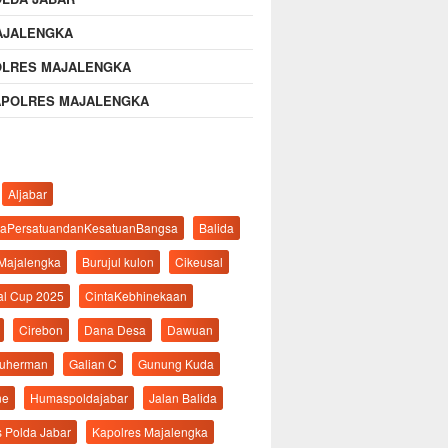
AJALENGKA
OLRES MAJALENGKA
APOLRES MAJALENGKA
Aljabar
aPersatuandanKesatuanBangsa
Balida
 Majalengka
Burujul kulon
Cikeusal
al Cup 2025
CintaKebhinekaan
Cirebon
Dana Desa
Dawuan
suherman
Galian C
Gunung Kuda
ne
Humaspoldajabar
Jalan Balida
s Polda Jabar
Kapolres Majalengka