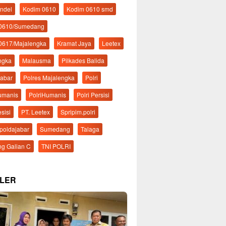
ndel
Kodim 0610
Kodim 0610 smd
 0610/Sumedang
0617/Majalengka
Kramat Jaya
Leetex
ngka
Malausma
Pilkades Balida
Jabar
Polres Majalengka
Polri
Humanis
PolriHumanis
Polri Persisi
esisi
PT. Leetex
Spripim.polri
mpoldajabar
Sumedang
Talaga
g Galian C
TNI POLRI
LER