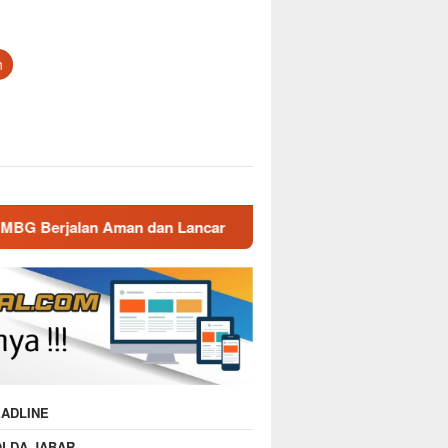
n
dan Lancar
Gatur Lalin Pagi Polsek Malausma, Wujud P
ADLINE
OLDA JABAR