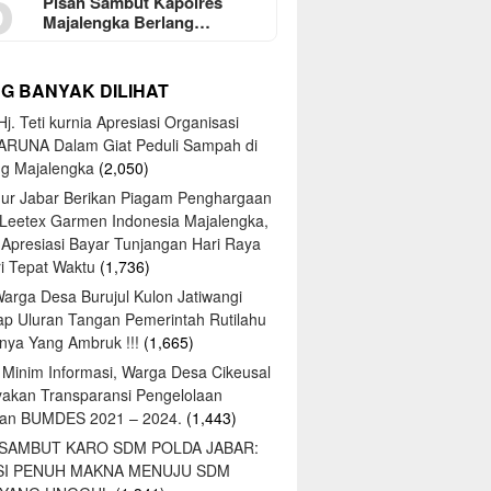
5
Pisah Sambut Kapolres
Majalengka Berlang…
NG BANYAK DILIHAT
j. Teti kurnia Apresiasi Organisasi
ARUNA Dalam Giat Peduli Sampah di
ng Majalengka
(2,050)
ur Jabar Berikan Piagam Penghargaan
 Leetex Garmen Indonesia Majalengka,
 Apresiasi Bayar Tunjangan Hari Raya
tri Tepat Waktu
(1,736)
Warga Desa Burujul Kulon Jatiwangi
ap Uluran Tangan Pemerintah Rutilahu
ya Yang Ambruk !!!
(1,665)
 Minim Informasi, Warga Desa Cikeusal
yakan Transparansi Pengelolaan
an BUMDES 2021 – 2024.
(1,443)
 SAMBUT KARO SDM POLDA JABAR:
SI PENUH MAKNA MENUJU SDM