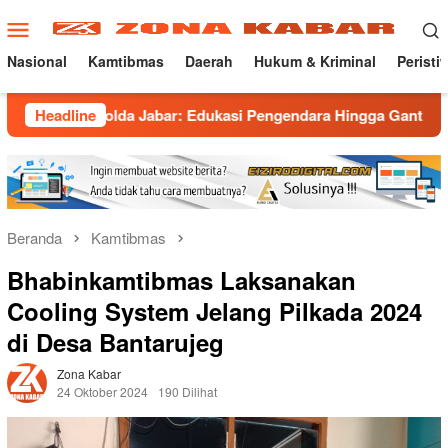
Loncat
Menu
ke
Mobile
konten
Nasional
Kamtibmas
Daerah
Hukum & Kriminal
Peristi
Polda Jabar: Edukasi Pengendara Hingga Ganti Knalpot Sukarel
Headline
Beranda
Kamtibmas
Bhabinkamtibmas Laksanakan
Cooling System Jelang Pilkada 2024
di Desa Bantarujeg
Zona Kabar
24 Oktober 2024
190 Dilihat