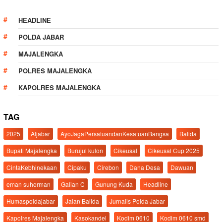
HEADLINE
POLDA JABAR
MAJALENGKA
POLRES MAJALENGKA
KAPOLRES MAJALENGKA
TAG
2025
Aljabar
AyoJagaPersatuandanKesatuanBangsa
Balida
Bupati Majalengka
Burujul kulon
Cikeusal
Cikeusal Cup 2025
CintaKebhinekaan
Cipaku
Cirebon
Dana Desa
Dawuan
eman suherman
Galian C
Gunung Kuda
Headline
Humaspoldajabar
Jalan Balida
Jurnalis Polda Jabar
Kapolres Majalengka
Kasokandel
Kodim 0610
Kodim 0610 smd