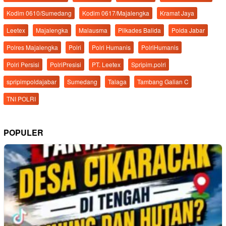
Kodim 0610/Sumedang
Kodim 0617/Majalengka
Kramat Jaya
Leetex
Majalengka
Malausma
Pilkades Balida
Polda Jabar
Polres Majalengka
Polri
Polri Humanis
PolriHumanis
Polri Persisi
PolriPresisi
PT. Leetex
Spripim.polri
spripimpoldajabar
Sumedang
Talaga
Tambang Galian C
TNI POLRI
POPULER