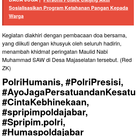
Sosialisasikan Program Ketahanan Pangan Kepada
Warga
Kegiatan diakhiri dengan pembacaan doa bersama,
yang diikuti dengan khusyuk oleh seluruh hadirin,
menambah khidmat peringatan Maulid Nabi
Muhammad SAW di Desa Majaselatan tersebut. (Red
ZK)
PolriHumanis, #PolriPresisi,
#AyoJagaPersatuandanKesatu
#CintaKebhinekaan,
#spripimpoldajabar,
#Spripim.polri,
#Humaspoldajabar