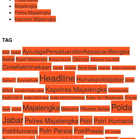
Majalengka
Polres Majalengka
Kapolres Majalengka
TAG
AyoJagaPersatuandanKesatuanBangsa
2025
Aljabar
Balida
Cikeusal
Bupati Majalengka
Burujul kulon
Cikeusal Cup 2025
CintaKebhinekaan
Dana Desa
Cirebon
Cipaku
Dawuan
eman suherman
Headline
Humaspoldajabar
Jalan
Galian C
Gunung Kuda
Kapolres Majalengka
Balida
Kasokandel
Jurnalis Polda Jabar
Kodim 0610
Kramat
Kodim 0617/Majalengka
Kodim 0610 smd
Kodim 0610/Sumedang
Polda
Majalengka
Pilkades Balida
Jaya
Malausma
Leetex
Jabar
Polres Majalengka
Polri
Polri Humanis
Polri Persisi
PolriHumanis
PolriPresisi
PT. Leetex