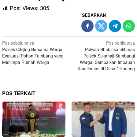
Post Views:
305
SEBARKAN
Navigasi
Pos sebelumnya
Pos berikutnya
Polsek Cikijing Bersama Warga
Polwan Bhabinkamtibmas
pos
Evakuasi Pohon Tumbang yang
Polsek Sukahaji Sambangi
Menimpa Rumah Warga
Warga, Sampaikan Imbauan
Kamtibmas di Desa Cikoneng
POS TERKAIT