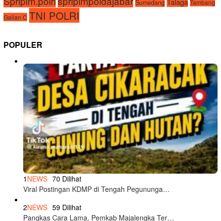
Spripim.polri
spripimpoldajabar
Talaga
Sumedang
Tambang
TNI POLRI
Galian C
POPULER
1
NEWS
70 Dilihat
Viral Postingan KDMP di Tengah Pegununga…
2
NEWS
59 Dilihat
Pangkas Cara Lama, Pemkab Majalengka Ter…