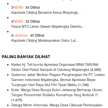
3
NEWS
54 Dilihat
Kapolsek Cikijing Bersama Ketua Bhayangk…
4
NEWS
52 Dilihat
Pasca MT2 Lahan Sawah Majalengka Diserbu…
5
Lalulintas
45 Dilihat
Kapolsek Cikijing Melaksanakan Gatur Lal…
PALING BANYAK DILIHAT
Kades Hj. Teti kurnia Apresiasi Organisasi BINA TARUNA
Dalam Giat Peduli Sampah di Cidulang Majalengka
(2,055)
Gubernur Jabar Berikan Piagam Penghargaan Ke PT. Leetex
Garmen Indonesia Majalengka, Bentuk Apresiasi Bayar
Tunjangan Hari Raya Idul Fitri Tepat Waktu
(1,748)
Entis, Warga Desa Burujul Kulon Jatiwangi Berharap Uluran
Tangan Pemerintah Rutilahu Rumahnya Yang Ambruk !!!
(1,675)
Diduga Minim Informasi, Warga Desa Cikeusal Pertanyakan